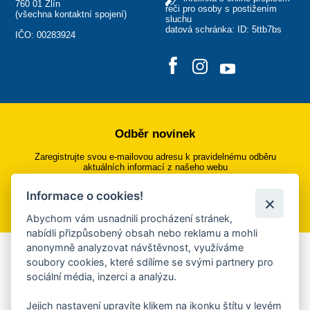
760 01 Zlín
řeči pro osoby s postižením
(
všechna kontaktní spojení
)
sluchu
datová schránka: ID: 5ttb7bs
IČO: 00283924
Odběr novinek
Zaregistrujte svou e-mailovou adresu k pravidelnému odběru
aktuálních informací z našeho webu
Informace o cookies!
Přihlásit se k odběru
Abychom vám usnadnili procházení stránek,
nabídli přizpůsobený obsah nebo reklamu a mohli
anonymně analyzovat návštěvnost, využíváme
Aplikace Mobilní rozhlas
soubory cookies, které sdílíme se svými partnery pro
sociální média, inzerci a analýzu.
Chcete dostávat do svého mobilu či mailu upozornění na
blížící se nebezpečí, odstávky, poruchy a výpadky energií,
Jejich nastavení upravíte klikem na ikonku štítu v levém
ankety, pozvánky na kulturní a sportovní akce?