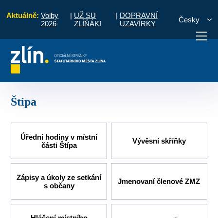
Aktuálně:
Volby
|
UŽ SU
|
DOPRAVNÍ
Česky
2026
ZLÍŇÁK!
UZAVÍRKY
Úvod
Pro občany
Místní části a komise
Štípa
otřebuji vyřídit
Potřebuji zaplatit
Diskuzní fór
Štípa
Úřední hodiny v místní
Vývěsní skříňky
části Štípa
Zápisy a úkoly ze setkání
Jmenovaní členové ZMZ
s občany
Hlášení místního