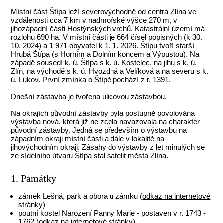
Místní část Štípa leží severovýchodně od centra Zlína ve
vzdálenosti cca 7 km v nadmořské výšce 270 m, v
jihozápadní části Hostýnských vrchů. Katastrální území má
rozlohu 690 ha. V místní části je 664 čísel popisných (k 30.
10. 2024) a 1 971 obyvatel k 1. 1. 2026. Štípu tvoří starší
Hrubá Štípa (s Horním a Dolním koncem a Výpustou). Na
západě sousedí k. ú. Štípa s k. ú. Kostelec, na jihu s k. ú.
Zlín, na východě s k. ú. Hvozdná a Velíková a na severu s k.
ú. Lukov. První zmínka o Štípě pochází z r. 1391.
Dnešní zástavba je tvořena ulicovou zástavbou.
Na okrajích původní zástavby byla postupně povolována
výstavba nová, která již ne zcela navazovala na charakter
původní zástavby. Jedná se především o výstavbu na
západním okraji místní části a dále v lokalitě na
jihovýchodním okraji. Zásahy do výstavby z let minulých se
ze sídelního útvaru Štípa stal satelit města Zlína.
1. Památky
zámek Lešná, park a obora u zámku (
odkaz na internetové
stránky
)
poutní kostel Narození Panny Marie - postaven v r. 1743 -
1762 (
odkaz na internetové stránky
)