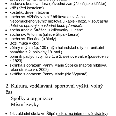
budova u kostela - fara (původně zamýšlená jako klášter)
kříž (před kostelem)
kostelík, dříve hřbitovní
socha sv. Alžběty vevnitř hřbitova a sv. Jana
Nepomuckého vevnitř hřbitova u kaple -
pozn. v současné
době se opravuje, následně bude přemístěn
socha Anděla Strážce u křižovatky u Lešné
socha sv. Antonína (silnice Štípa - Lešná)
socha sv. Floriána (u školy)
Boží muka v obci
větrný mlýn u čp. 130 (mlýn holandského typu - unikátní
památka z 2. poloviny 19. stol.)
pomník padlých vojínů v 1. a 2. světové válce (posvěcen v
r. 1923)
skříňka s obrazem Panny Marie Štípské (naproti hřbitova,
rekonstrukce v r. 2002)
skříňka s obrazem Panny Marie (Na Výpustě)
2. Kultura, vzdělávání, sportovní vyžití, volný
čas
Spolky a organizace
Místní zvyky
14. základní škola ve Štípě (
odkaz na internetové stránky
)