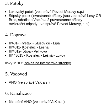
3. Potoky
Lukovský potok (ve správě Povodí Moravy s.p.)
Štípský potok (levostranné přítoky jsou ve správě Lesy ČR
Brno, středisko Vsetín a 2 pravostranné přítoky -
meliorační odpady - ve správě Povodí Moravy, s.p.)
4. Doprava
II/491- Fryšták - Slušovice - Lípa
III/4911- Kostelec - Lešná
III/4912- Štípa - Velíková
III/ 49015 - Kostelec - Lešná - Lukov
linky MHD: (
odkaz na internetové stránky
)
5. Vodovod
ANO (ve správě VaK a.s.)
6. Kanalizace
částečně ANO (ve správě VaK a.s.)