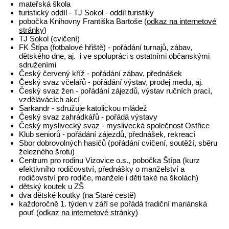
mateřská škola
turistický oddíl - TJ Sokol - oddíl turistiky
pobočka Knihovny Františka Bartoše (
odkaz na internetové
stránky
)
TJ Sokol (cvičení)
FK Štípa (fotbalové hřiště) - pořádání turnajů, zábav,
dětského dne, aj. i ve spolupráci s ostatními občanskými
sdruženími
Český červený kříž - pořádání zábav, přednášek
Český svaz včelařů - pořádání výstav, prodej medu, aj.
Český svaz žen - pořádání zájezdů, výstav ručních prací,
vzdělávácích akcí
Sarkandr - sdružuje katolickou mládež
Český svaz zahrádkářů - pořádá výstavy
Český myslivecký svaz - myslivecká společnost Ostřice
Klub seniorů - pořádání zájezdů, přednášek, rekreací
Sbor dobrovolných hasičů (pořádání cvičení, soutěží, sběru
železného šrotu)
Centrum pro rodinu Vizovice o.s., pobočka Štípa (kurz
efektivního rodičovství, přednášky o manželství a
rodičovství pro rodiče, manžele i děti také na školách)
dětský koutek u ZŠ
dva dětské koutky (na Staré cestě)
každoročně 1. týden v září se pořádá tradiční mariánská
pouť (
odkaz na internetové stránky
)