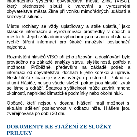
informačního systému obyvatelstva města Zlína (VISO),
který přednostně slouží k varování a vyrozumění
obyvatelstva města Zlína při vzniku mimořádných událostí a
krizových situací.
Místní rozhlasy se vždy uplatňovaly a stále uplatňují jako
klasické informační a vyrozumívací prostředky v obcích a
městech. Jejich základními výhodami jsou snadná obsluha a
rychlé šíření informací pro široké množství posluchačů
najednou.
Rozmístění hlásičů VISO při jeho zřizování a doplňování bylo
prováděno na základě analýzy stavu, slyšitelnosti, potřeb a
možností. Průběžně, především na základě potřeb a
informací od obyvatelstva, dochází k jeho korekci a úpravě.
Nesložitější situace je v zastavěných prostorech. Pokud se
utlumí hlásiče, nejsou všude slyšet, pokud jsou hlasité, zvuk
se láme a odráží. Špatnou slyšitelnost může zavinit mnoho
okolností, například klimatické podmínky nebo okolní hluk.
Občané, kteří nejsou v dosahu hlášení, mají možnost si
aktuální sdělení poslechnout v odkazu níže. Hlášení jsou
zveřejňována po dobu 30 dní.
DOKUMENTY KE STAŽENÍ ZE SLOŽKY
PRILUKY