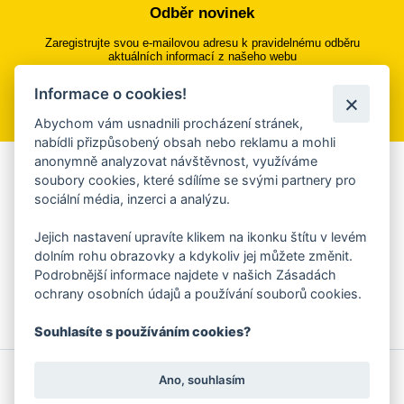
Odběr novinek
Zaregistrujte svou e-mailovou adresu k pravidelnému odběru
aktuálních informací z našeho webu
Informace o cookies!
Přihlásit se k odběru
Abychom vám usnadnili procházení stránek,
nabídli přizpůsobený obsah nebo reklamu a mohli
anonymně analyzovat návštěvnost, využíváme
Aplikace Mobilní rozhlas
soubory cookies, které sdílíme se svými partnery pro
sociální média, inzerci a analýzu.
Chcete dostávat do svého mobilu či mailu upozornění na
blížící se nebezpečí, odstávky, poruchy a výpadky energií,
Jejich nastavení upravíte klikem na ikonku štítu v levém
ankety, pozvánky na kulturní a sportovní akce?
dolním rohu obrazovky a kdykoliv jej můžete změnit.
Více informací o aplikaci
Podrobnější informace najdete v našich Zásadách
ochrany osobních údajů a používání souborů cookies.
Souhlasíte s používáním cookies?
© 2026 Magistrát města Zlína
Prohlášení o používání cookies
Ano, souhlasím
všechna práva vyhrazena
Ochrana osobních údajů
Prohlášení o přístupnosti