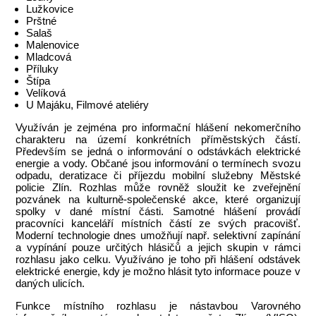
Lužkovice
Prštné
Salaš
Malenovice
Mladcová
Příluky
Štípa
Velíková
U Majáku, Filmové ateliéry
Využíván je zejména pro informační hlášení nekomerčního
charakteru na území konkrétních příměstských částí.
Především se jedná o informování o odstávkách elektrické
energie a vody. Občané jsou informování o termínech svozu
odpadu, deratizace či příjezdu mobilní služebny Městské
policie Zlín. Rozhlas může rovněž sloužit ke zveřejnění
pozvánek na kulturně-společenské akce, které organizují
spolky v dané místní části. Samotné hlášení provádí
pracovníci kanceláří místních částí ze svých pracovišť.
Moderní technologie dnes umožňují např. selektivní zapínání
a vypínání pouze určitých hlásičů a jejich skupin v rámci
rozhlasu jako celku. Využíváno je toho při hlášení odstávek
elektrické energie, kdy je možno hlásit tyto informace pouze v
daných ulicích.
Funkce místního rozhlasu je nástavbou Varovného