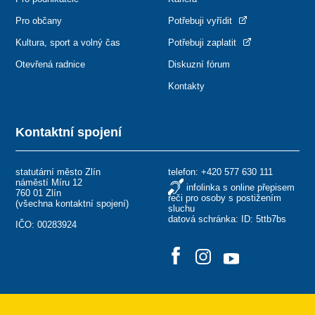
Pro občany
Potřebuji vyřídit
Kultura, sport a volný čas
Potřebuji zaplatit
Otevřená radnice
Diskuzní fórum
Kontakty
Kontaktní spojení
statutární město Zlín
telefon:
+420 577 630 111
náměstí Míru 12
infolinka s online přepisem
760 01 Zlín
řeči pro osoby s postižením
(
všechna kontaktní spojení
)
sluchu
datová schránka: ID: 5ttb7bs
IČO: 00283924