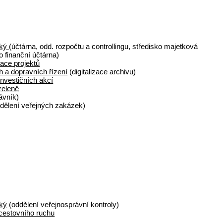
cký
(účtárna, odd. rozpočtu a controllingu, středisko majetková
o finanční účtárna)
ace projektů
 a dopravních řízení
(digitalizace archivu)
investičních akcí
zeleně
ávník)
dělení veřejných zakázek)
ký
(oddělení veřejnosprávní kontroly)
cestovního ruchu