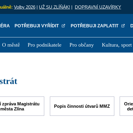
uálně:
Volby 2026
|
UŽ SU ZLÍŇÁK!
|
DOPRAVNÍ UZAVÍRKY
IÉRA
POTŘEBUJI VYŘÍDIT
POTŘEBUJI ZAPLATIT
O městě
Pro podnikatele
Pro občany
Kultura, sport
a
Kariéra
P
istrát
í zpráva Magistrátu
Orie
Popis činnosti útvarů MMZ
města Zlína
de