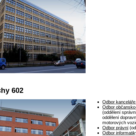
chy 602
Odbor kanceláře
Odbor občansko
(oddělení správn
oddělení dopravn
motorových vozi
Odbor právní
(od
Odbor informatik