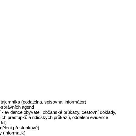
 tajemníka
(podatelna, spisovna, informátor)
-správních agend
í - evidence obyvatel, občanské průkazy, cestovní doklady,
ích přestupků a řidičských průkazů, oddělení evidence
del)
dělení přestupkové)
y
(informatik)