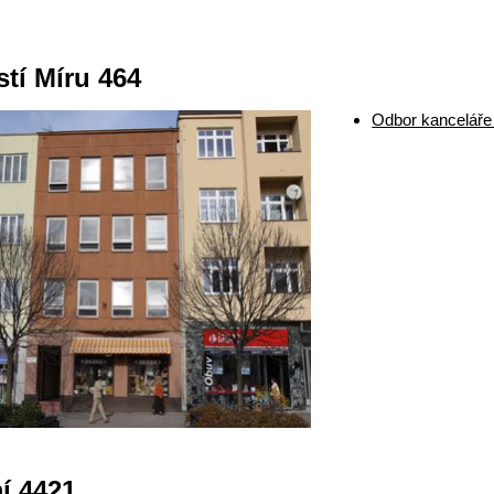
tí Míru 464
Odbor kanceláře
í 4421