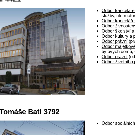
Odbor kanceláře
služby,informátor
Odbor kanceláře
Odbor živnosten
Odbor školství a
Odbor kultury a
Odbor právní
(pr
Odbor majetkové
bytových domů, 
Odbor právní
(od
Odbor životního 
 Tomáše Bati 3792
Odbor sociálních