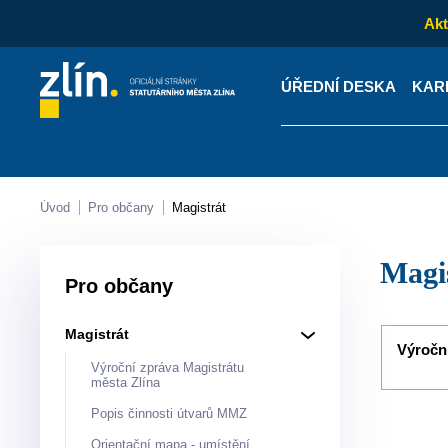
Akt
ÚŘEDNÍ DESKA
KAR
Kontakty
Úřední desk
Úvod
Pro občany
Magistrát
Mag
Pro občany
Magistrát
Výročn
Výroční zpráva Magistrátu
města Zlína
Popis činnosti útvarů MMZ
Orientační mapa - umístění