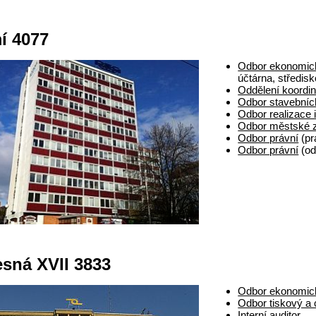
í 4077
Odbor ekonomi
účtárna, středisk
Oddělení koordin
Odbor stavebních
Odbor realizace 
Odbor městské 
Odbor právní
(pr
Odbor právní
(od
sná XVII 3833
Odbor ekonomic
Odbor tiskový a 
Interní auditor