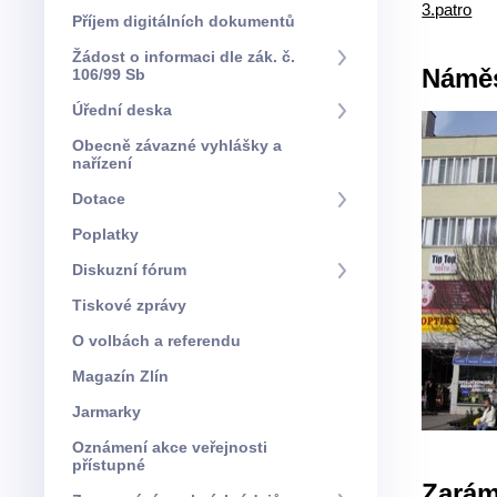
3.patro
Příjem digitálních dokumentů
Žádost o informaci dle zák. č.
Náměs
106/99 Sb
Úřední deska
Obecně závazné vyhlášky a
nařízení
Dotace
Poplatky
Diskuzní fórum
Tiskové zprávy
O volbách a referendu
Magazín Zlín
Jarmarky
Oznámení akce veřejnosti
přístupné
Zarám