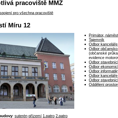
tlivá pracoviště MMZ
spojení pro všechna pracoviště
tí Míru 12
Primátor, náměst
Tajemník
Odbor kanceláře
Odbor občansko
(občanské průkaz
evidence motoro
Odbor stavebníc
Odbor ekonomic
Odbor informatik
Odbor kanceláře
Odbor stavebních
Oddělení prosto
budovy
:
suterén
přízemí
1.patro
2.patro