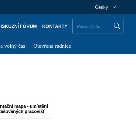
Česky
DISKUZNÍ FÓRUM
KONTAKTY
 a volný čas
Otevřená radnice
otřebuji vyřídit
Potřebuji zaplatit
ntační mapa - umístění
tašovaných pracovišť