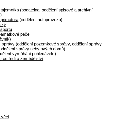
 tajemníka
(podatelna, oddělení spisové a archivní
)
 primátora
(oddělení autoprovozu)
ský
 sportu
 památkové péče
ávník)
 správy
(oddělení pozemkové správy, oddělení správy
oddělení správy nebytových domů)
dělení vymáhání pohledávek )
prostředí a zemědělství
 věcí