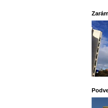
Zarám
Podve