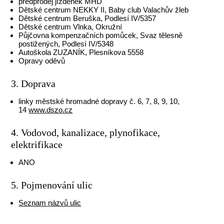
předprodej jízdenek MHD
Dětské centrum NEKKY II, Baby club Valachův žleb
Dětské centrum Beruška, Podlesí IV/5357
Dětské centrum Vlnka, Okružní
Půjčovna kompenzačních pomůcek, Svaz tělesně
postižených, Podlesí IV/5348
Autoškola ZUZANÍK, Plesníkova 5558
Opravy oděvů
3. Doprava
linky městské hromadné dopravy č. 6, 7, 8, 9, 10,
14
www.dszo.cz
4. Vodovod, kanalizace, plynofikace,
elektrifikace
ANO
5. Pojmenování ulic
Seznam názvů ulic