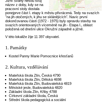
Jižní Svahy nesou svůj
název z doby, kdy se na
pracovní stoly dostala
ponejprve část I. etapy k městu přivrácená. Tedy na svazích
"na jih otočených, k jihu se sklánějících". Navíc první
dokončovanou částí (1972 - 1975) byly opravdu stavby na
svazích orientovaných víceméně na jih - Etapa I., oblast
položená od dnešní ulice Okružní západně a jižně.
V této lokaliže žije 11 397 obyvatel.
1. Památky
Kostel Panny Marie Pomocnice křesťanů
2. Kultura, vzdělávání
Mateřská škola Zlín, Česká 4790
Mateřská škola Zlín, Dětská 4698
Mateřská škola Zlín, Budovatelská 4819
Městské jesle, Budovatelská 4820
Základní škola Zlín, Křiby 4788
Církevní základní škola, Česká
Střední škola pedagogická a sociální