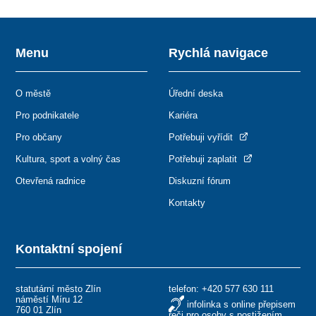
Menu
Rychlá navigace
O městě
Úřední deska
Pro podnikatele
Kariéra
Pro občany
Potřebuji vyřídit
Kultura, sport a volný čas
Potřebuji zaplatit
Otevřená radnice
Diskuzní fórum
Kontakty
Kontaktní spojení
statutární město Zlín
telefon:
+420 577 630 111
náměstí Míru 12
infolinka s online přepisem
760 01 Zlín
řeči pro osoby s postižením