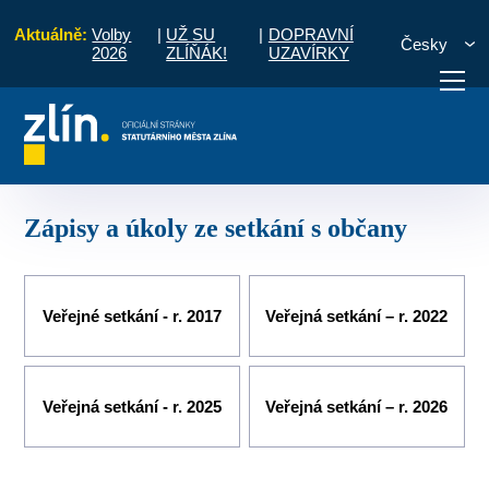
Aktuálně:
Volby
|
UŽ SU
|
DOPRAVNÍ
Česky
2026
ZLÍŇÁK!
UZAVÍRKY
ní části a komise
Zlín - centrum
Zápisy a úkoly ze setkání s občany
otřebuji vyřídit
Potřebuji zaplatit
Diskuzní fór
Zápisy a úkoly ze setkání s občany
Veřejné setkání - r. 2017
Veřejná setkání – r. 2022
Veřejná setkání - r. 2025
Veřejná setkání – r. 2026