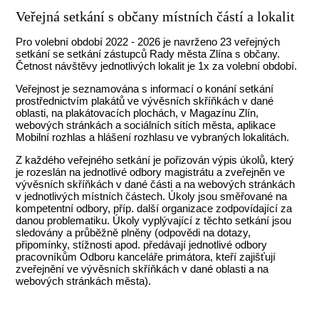
Veřejná setkání s občany místních částí a lokalit
Pro volební období 2022 - 2026 je navrženo 23 veřejných
setkání se setkání zástupců Rady města Zlína s občany.
Četnost návštěvy jednotlivých lokalit je 1x za volební období.
Veřejnost je seznamována s informací o konání setkání
prostřednictvím plakátů ve vývěsních skříňkách v dané
oblasti, na plakátovacích plochách, v Magazínu Zlín,
webových stránkách a sociálních sítích města, aplikace
Mobilní rozhlas a hlášení rozhlasu ve vybraných lokalitách.
Z každého veřejného setkání je pořizován výpis úkolů, který
je rozeslán na jednotlivé odbory magistrátu a zveřejněn ve
vývěsních skříňkách v dané části a na webových stránkách
v jednotlivých místních částech. Úkoly jsou směřované na
kompetentní odbory, příp. další organizace zodpovídající za
danou problematiku. Úkoly vyplývající z těchto setkání jsou
sledovány a průběžně plněny (odpovědi na dotazy,
připomínky, stížnosti apod. předávají jednotlivé odbory
pracovníkům Odboru kanceláře primátora, kteří zajišťují
zveřejnění ve vývěsních skříňkách v dané oblasti a na
webových stránkách města).