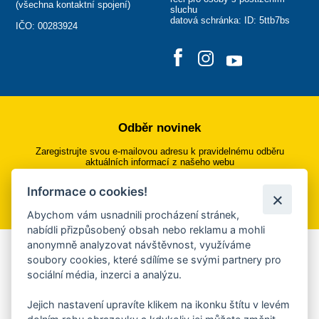
(
všechna kontaktní spojení
)
sluchu
datová schránka: ID: 5ttb7bs
IČO: 00283924
Odběr novinek
Zaregistrujte svou e-mailovou adresu k pravidelnému odběru
aktuálních informací z našeho webu
Informace o cookies!
Přihlásit se k odběru
Abychom vám usnadnili procházení stránek,
nabídli přizpůsobený obsah nebo reklamu a mohli
anonymně analyzovat návštěvnost, využíváme
Aplikace Mobilní rozhlas
soubory cookies, které sdílíme se svými partnery pro
sociální média, inzerci a analýzu.
Chcete dostávat do svého mobilu či mailu upozornění na
blížící se nebezpečí, odstávky, poruchy a výpadky energií,
Jejich nastavení upravíte klikem na ikonku štítu v levém
ankety, pozvánky na kulturní a sportovní akce?