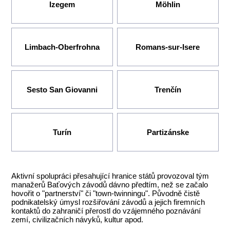
Izegem
Möhlin
Limbach-Oberfrohna
Romans-sur-Isere
Sesto San Giovanni
Trenčín
Turín
Partizánske
Aktivní spolupráci přesahující hranice států provozoval tým
manažerů Baťových závodů dávno předtím, než se začalo
hovořit o "partnerství" či "town-twinningu". Původně čistě
podnikatelský úmysl rozšiřování závodů a jejich firemních
kontaktů do zahraničí přerostl do vzájemného poznávání
zemí, civilizačních návyků, kultur apod.