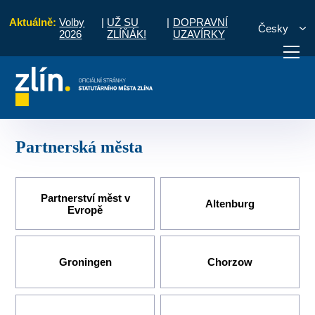
Aktuálně:
Volby
|
UŽ SU
|
DOPRAVNÍ
Česky
2026
ZLÍŇÁK!
UZAVÍRKY
Úvod
O městě
Partnerská města
otřebuji vyřídit
Potřebuji zaplatit
Diskuzní fór
Partnerská města
Partnerství měst v
Altenburg
Evropě
Groningen
Chorzow