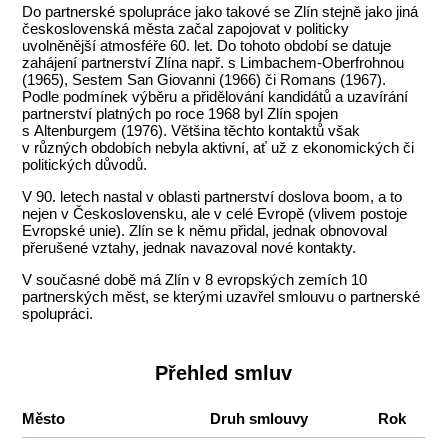
Do partnerské spolupráce jako takové se Zlín stejně jako jiná
československá města začal zapojovat v politicky
uvolněnější atmosféře 60. let. Do tohoto období se datuje
zahájení partnerství Zlína např. s Limbachem-Oberfrohnou
(1965), Sestem San Giovanni (1966) či Romans (1967).
Podle podmínek výběru a přidělování kandidátů a uzavírání
partnerství platných po roce 1968 byl Zlín spojen
s Altenburgem (1976). Většina těchto kontaktů však
v různých obdobích nebyla aktivní, ať už z ekonomických či
politických důvodů.
V 90. letech nastal v oblasti partnerství doslova boom, a to
nejen v Československu, ale v celé Evropě (vlivem postoje
Evropské unie). Zlín se k němu přidal, jednak obnovoval
přerušené vztahy, jednak navazoval nové kontakty.
V současné době má Zlín v 8 evropských zemích 10
partnerských měst, se kterými uzavřel smlouvu o partnerské
spolupráci.
Přehled smluv
Město
Druh smlouvy
Rok