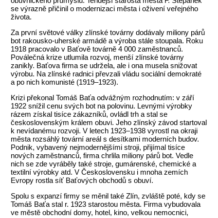
obuvnického průmyslu. Tehdejší starosta města F. Štěpánek
se výrazně přičinil o modernizaci města i oživení veřejného
života.
Za první světové války zlínské továrny dodávaly miliony párů
bot rakousko-uherské armádě a výroba stále stoupala. Roku
1918 pracovalo v Baťově továrně 4 000 zaměstnanců.
Poválečná krize utlumila rozvoj, menší zlínské továrny
zanikly. Baťova firma se udržela, ale i ona musela snižovat
výrobu. Na zlínské radnici převzali vládu sociální demokraté
a po nich komunisté (1919–1923).
Krizi překonal Tomáš Baťa odvážným rozhodnutím: v září
1922 snížil cenu svých bot na polovinu. Levnými výrobky
rázem získal tisíce zákazníků, ovládl trh a stal se
československým králem obuvi. Jeho zlínský závod startoval
k nevídanému rozvoji. V letech 1923–1938 vyrostl na okraji
města rozsáhlý tovární areál s desítkami moderních budov.
Podnik, vybavený nejmodernějšími stroji, přijímal tisíce
nových zaměstnanců, firma chrlila miliony párů bot. Vedle
nich se zde vyráběly také stroje, gumárenské, chemické a
textilní výrobky atd. V Československu i mnoha zemích
Evropy rostla síť Baťových obchodů s obuví.
Spolu s expanzí firmy se měnil také Zlín, zvláště poté, kdy se
Tomáš Baťa stal r. 1923 starostou města. Firma vybudovala
ve městě obchodní domy, hotel, kino, velkou nemocnici,