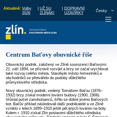
Aktuálně:
Volby
|
UŽ SU
|
DOPRAVNÍ
Česky
2026
ZLÍŇÁK!
UZAVÍRKY
 městě
Historie a současnost Zlína
Centrum Baťovy obuvnické říše
otřebuji vyřídit
Potřebuji zaplatit
Diskuzní fór
Centrum Baťovy obuvnické říše
Obuvnický podnik, založený ve Zlíně sourozenci Baťovými
21. září 1894, se příznivě rozvíjel a brzy se začal urychlovat
také rozvoj celého města. Starobylé město řemeslníků a
obchodníků se přetvářelo do podoby důležitého
průmyslového střediska.
Nový obuvnický podnik, vedený Tomášem Baťou (1876–
1932) brzy získal moderní tovární budovy (1900, 1906).
Vrůstal počet zaměstnanců, šířilo se dobré jméno Baťových
bot. Baťův příklad následovali další podnikatelé a ve Zlíně
vzniklo v letech 1899–1910 ještě pět jiných továren na boty.
Kolem r. 1910 získal Zlín postavení důležitého střediska