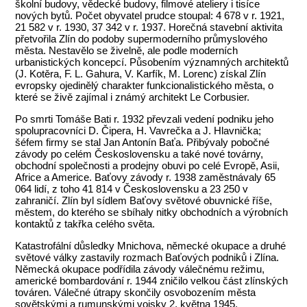
školní budovy, vědecké budovy, filmové ateliery i tisíce
nových bytů. Počet obyvatel prudce stoupal: 4 678 v r. 1921,
21 582 v r. 1930, 37 342 v r. 1937. Horečná stavební aktivita
přetvořila Zlín do podoby supermoderního průmyslového
města. Nestavělo se živelně, ale podle moderních
urbanistických koncepcí. Působením významných architektů
(J. Kotěra, F. L. Gahura, V. Karfík, M. Lorenc) získal Zlín
evropsky ojedinělý charakter funkcionalistického města, o
které se živě zajímal i známý architekt Le Corbusier.
Po smrti Tomáše Bati r. 1932 převzali vedení podniku jeho
spolupracovníci D. Čipera, H. Vavrečka a J. Hlavnička;
šéfem firmy se stal Jan Antonín Baťa. Přibývaly pobočné
závody po celém Československu a také nové továrny,
obchodní společnosti a prodejny obuvi po celé Evropě, Asii,
Africe a Americe. Baťovy závody r. 1938 zaměstnávaly 65
064 lidí, z toho 41 814 v Československu a 23 250 v
zahraničí. Zlín byl sídlem Baťovy světové obuvnické říše,
městem, do kterého se sbíhaly nitky obchodních a výrobních
kontaktů z takřka celého světa.
Katastrofální důsledky Mnichova, německé okupace a druhé
světové války zastavily rozmach Baťových podniků i Zlína.
Německá okupace podřídila závody válečnému režimu,
americké bombardování r. 1944 zničilo velkou část zlínských
továren. Válečné útrapy skončily osvobozením města
sovětskými a rumunskými vojsky 2. května 1945.