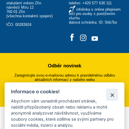
statutární město Zlín
telefon:
+420 577 630 111
náměstí Míru 12
infolinka s online přepisem
760 01 Zlín
řeči pro osoby s postižením
(
všechna kontaktní spojení
)
sluchu
datová schránka: ID: 5ttb7bs
IČO: 00283924
Odběr novinek
Zaregistrujte svou e-mailovou adresu k pravidelnému odběru
aktuálních informací z našeho webu
Informace o cookies!
Přihlásit se k odběru
Abychom vám usnadnili procházení stránek,
nabídli přizpůsobený obsah nebo reklamu a mohli
anonymně analyzovat návštěvnost, využíváme
Aplikace Mobilní rozhlas
soubory cookies, které sdílíme se svými partnery pro
sociální média, inzerci a analýzu.
Chcete dostávat do svého mobilu či mailu upozornění na