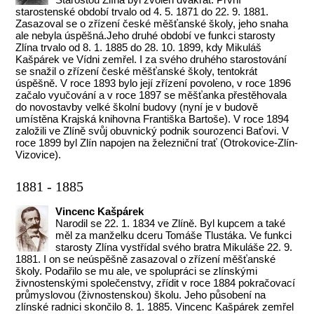
starostenské období trvalo od 4. 5. 1871 do 22. 9. 1881.
Zasazoval se o zřízení české měšťanské školy, jeho snaha
ale nebyla úspěšná.Jeho druhé období ve funkci starosty
Zlína trvalo od 8. 1. 1885 do 28. 10. 1899, kdy Mikuláš
Kašpárek ve Vídni zemřel. I za svého druhého starostování
se snažil o zřízení české měšťanské školy, tentokrát
úspěšně. V roce 1893 bylo její zřízení povoleno, v roce 1896
začalo vyučování a v roce 1897 se měšťanka přestěhovala
do novostavby velké školní budovy (nyní je v budově
umístěna Krajská knihovna Františka Bartoše). V roce 1894
založili ve Zlíně svůj obuvnický podnik sourozenci Baťovi. V
roce 1899 byl Zlín napojen na železniční trať (Otrokovice-Zlín-
Vizovice).
1881 - 1885
Vincenc Kašpárek
Narodil se 22. 1. 1834 ve Zlíně. Byl kupcem a také
měl za manželku dceru Tomáše Tlustáka. Ve funkci
starosty Zlína vystřídal svého bratra Mikuláše 22. 9.
1881. I on se neúspěšně zasazoval o zřízení měšťanské
školy. Podařilo se mu ale, ve spolupráci se zlínskými
živnostenskými společenstvy, zřídit v roce 1884 pokračovací
průmyslovou (živnostenskou) školu. Jeho působení na
zlínské radnici skončilo 8. 1. 1885. Vincenc Kašpárek zemřel