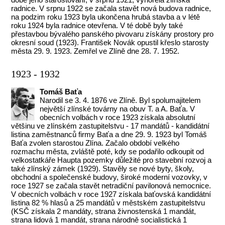
radnice. V srpnu 1922 se začala stavět nová budova radnice,
na podzim roku 1923 byla ukončena hrubá stavba a v létě
roku 1924 byla radnice otevřena. V té době byly také
přestavbou bývalého panského pivovaru získány prostory pro
okresní soud (1923). František Novák opustil křeslo starosty
města 29. 9. 1923. Zemřel ve Zlíně dne 28. 7. 1952.
1923 - 1932
Tomáš Baťa
Narodil se 3. 4. 1876 ve Zlíně. Byl spolumajitelem
největší zlínské továrny na obuv T. a A. Baťa. V
obecních volbách v roce 1923 získala absolutní
většinu ve zlínském zastupitelstvu - 17 mandátů - kandidátní
listina zaměstnanců firmy Baťa a dne 29. 9. 1923 byl Tomáš
Baťa zvolen starostou Zlína. Začalo období velkého
rozmachu města, zvláště poté, kdy se podařilo odkoupit od
velkostatkáře Haupta pozemky důležité pro stavební rozvoj a
také zlínský zámek (1929). Stavěly se nové byty, školy,
obchodní a společenské budovy, široké moderní vozovky, v
roce 1927 se začala stavět netradiční pavilonová nemocnice.
V obecních volbách v roce 1927 získala baťovská kandidátní
listina 82 % hlasů a 25 mandátů v městském zastupitelstvu
(KSČ získala 2 mandáty, strana živnostenská 1 mandát,
strana lidová 1 mandát, strana národně socialistická 1