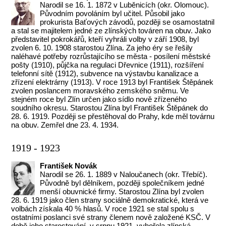
Narodil se 16. 1. 1872 v Luběnicích (okr. Olomouc).
Původním povoláním byl učitel. Působil jako
prokurista Baťových závodů, později se osamostatnil
a stal se majitelem jedné ze zlínských továren na obuv. Jako
představitel pokrokářů, kteří vyhráli volby v září 1908, byl
zvolen 6. 10. 1908 starostou Zlína. Za jeho éry se řešily
naléhavé potřeby rozrůstajícího se města - posílení městské
pošty (1910), půjčka na regulaci Dřevnice (1911), rozšíření
telefonní sítě (1912), subvence na výstavbu kanalizace a
zřízení elektrárny (1913). V roce 1913 byl František Štěpánek
zvolen poslancem moravského zemského sněmu. Ve
stejném roce byl Zlín určen jako sídlo nově zřízeného
soudního okresu. Starostou Zlína byl František Štěpánek do
28. 6. 1919. Později se přestěhoval do Prahy, kde měl továrnu
na obuv. Zemřel dne 23. 4. 1934.
1919 - 1923
František Novák
Narodil se 26. 1. 1889 v Naloučanech (okr. Třebíč).
Původně byl dělníkem, později společníkem jedné
menší obuvnické firmy. Starostou Zlína byl zvolen
28. 6. 1919 jako člen strany sociálně demokratické, která ve
volbách získala 40 % hlasů. V roce 1921 se stal spolu s
ostatními poslanci své strany členem nově založené KSČ. V
době jeho starostování, v srpnu 1921, vyhořela zlínská