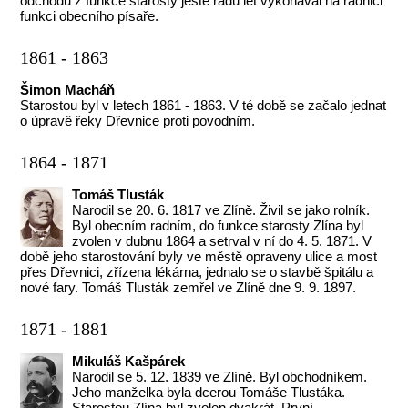
odchodu z funkce starosty ještě řadu let vykonával na radnici
funkci obecního písaře.
1861 - 1863
Šimon Macháň
Starostou byl v letech 1861 - 1863. V té době se začalo jednat
o úpravě řeky Dřevnice proti povodním.
1864 - 1871
Tomáš Tlusták
Narodil se 20. 6. 1817 ve Zlíně. Živil se jako rolník.
Byl obecním radním, do funkce starosty Zlína byl
zvolen v dubnu 1864 a setrval v ní do 4. 5. 1871. V
době jeho starostování byly ve městě opraveny ulice a most
přes Dřevnici, zřízena lékárna, jednalo se o stavbě špitálu a
nové fary. Tomáš Tlusták zemřel ve Zlíně dne 9. 9. 1897.
1871 - 1881
Mikuláš Kašpárek
Narodil se 5. 12. 1839 ve Zlíně. Byl obchodníkem.
Jeho manželka byla dcerou Tomáše Tlustáka.
Starostou Zlína byl zvolen dvakrát. První