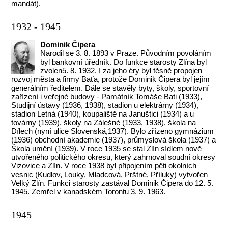
mandát).
1932 - 1945
Dominik Čipera
Narodil se 3. 8. 1893 v Praze. Původním povoláním
byl bankovní úředník. Do funkce starosty Zlína byl
zvolen5. 8. 1932. I za jeho éry byl těsně propojen
rozvoj města a firmy Baťa, protože Dominik Čipera byl jejím
generálním ředitelem. Dále se stavěly byty, školy, sportovní
zařízení i veřejné budovy - Památník Tomáše Bati (1933),
Studijní ústavy (1936, 1938), stadion u elektrárny (1934),
stadion Letná (1940), koupaliště na Januštici (1934) a u
továrny (1939), školy na Zálešné (1933, 1938), škola na
Dílech (nyní ulice Slovenská,1937). Bylo zřízeno gymnázium
(1936) obchodní akademie (1937), průmyslová škola (1937) a
Škola umění (1939). V roce 1935 se stal Zlín sídlem nově
utvořeného politického okresu, který zahrnoval soudní okresy
Vizovice a Zlín. V roce 1938 byl připojením pěti okolních
vesnic (Kudlov, Louky, Mladcová, Prštné, Příluky) vytvořen
Velký Zlín. Funkci starosty zastával Dominik Čipera do 12. 5.
1945. Zemřel v kanadském Torontu 3. 9. 1963.
1945