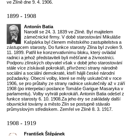
ve Zlíně dne 9. 4. 1906.
1899 - 1908
Antonín Batia
Narodil se 24. 3. 1839 ve Zlíně. Byl majitelem
zámečnické firmy. V době starostování Mikuláše
Kašpárka byl členem městského zastupitelstva a
zástupcem starosty. Do funkce starosty Zlína byl zvolen 9.
11. 1899. Patřil ke konzervativnímu bloku, který ovládal
radnici a jehož představiteli byli měšťané a živnostníci.
Podporu zlínských obyvatel však v době jeho starostování
stále více získávali pokrokáři, přívrženci strany národně
sociální a sociální demokraté, kteří hájili české národní
požadavky. Obecní volby, které se měly uskutečnit v roce
1906, se pro průtahy ze strany radnice uskutečnily až v září
1908 (po interpelaci poslance Tomáše Garigue Masaryka v
parlamentu). Volby vyhráli pokrokáři. Antonín Batia odešel z
funkce starosty 6. 10. 1908.Za jeho éry se zakládaly další
obuvnické továrny a město Zlín se postupně stávalo
průmyslovým střediskem. Zemřel ve Zlíně 8. 3. 1917.
1908 - 1919
František Štěpánek