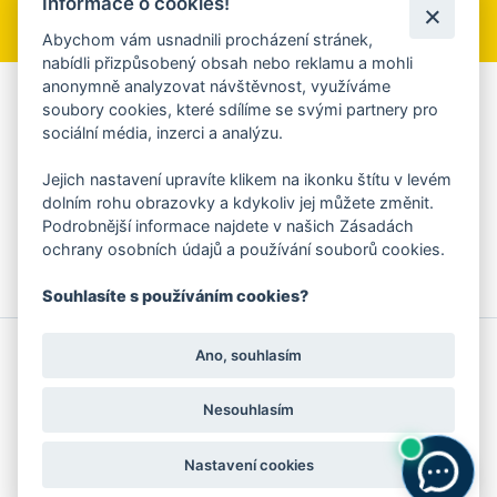
Informace o cookies!
Přihlásit se k odběru
Abychom vám usnadnili procházení stránek,
nabídli přizpůsobený obsah nebo reklamu a mohli
anonymně analyzovat návštěvnost, využíváme
Aplikace Mobilní rozhlas
soubory cookies, které sdílíme se svými partnery pro
sociální média, inzerci a analýzu.
Chcete dostávat do svého mobilu či mailu upozornění na
blížící se nebezpečí, odstávky, poruchy a výpadky energií,
Jejich nastavení upravíte klikem na ikonku štítu v levém
ankety, pozvánky na kulturní a sportovní akce?
dolním rohu obrazovky a kdykoliv jej můžete změnit.
Více informací o aplikaci
Podrobnější informace najdete v našich Zásadách
ochrany osobních údajů a používání souborů cookies.
Souhlasíte s používáním cookies?
© 2026 Magistrát města Zlína
Prohlášení o používání cookies
Ano, souhlasím
všechna práva vyhrazena
Ochrana osobních údajů
Prohlášení o přístupnosti
Podněty k webovým stránkám
Kontakt:
webmaster@zlin.eu
Nesouhlasím
Nastavení cookies