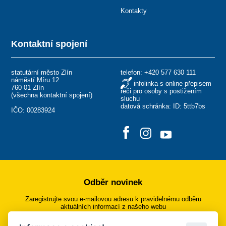
Kontakty
Kontaktní spojení
statutární město Zlín
telefon:
+420 577 630 111
náměstí Míru 12
infolinka s online přepisem
760 01 Zlín
řeči pro osoby s postižením
(
všechna kontaktní spojení
)
sluchu
datová schránka: ID: 5ttb7bs
IČO: 00283924
Odběr novinek
Zaregistrujte svou e-mailovou adresu k pravidelnému odběru
aktuálních informací z našeho webu