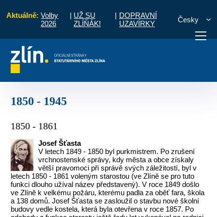
Aktuálně:
Volby
|
UŽ SU
|
DOPRAVNÍ
Česky
2026
ZLÍŇÁK!
UZAVÍRKY
e a současnost Zlína
Starostové a primátoři města Zlína
1850 - 1945
otřebuji vyřídit
Potřebuji zaplatit
Diskuzní fór
1850 - 1945
1850 - 1861
Josef Šťasta
V letech 1849 - 1850 byl purkmistrem. Po zrušení
vrchnostenské správy, kdy města a obce získaly
větší pravomoci při správě svých záležitostí, byl v
letech 1850 - 1861 voleným starostou (ve Zlíně se pro tuto
funkci dlouho užíval název představený). V roce 1849 došlo
ve Zlíně k velkému požáru, kterému padla za oběť fara, škola
a 138 domů. Josef Šťasta se zasloužil o stavbu nové školní
budovy vedle kostela, která byla otevřena v roce 1857. Po