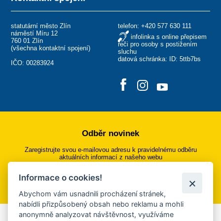
statutární město Zlín
telefon:
+420 577 630 111
náměstí Míru 12
infolinka s online přepisem
760 01 Zlín
řeči pro osoby s postižením
(
všechna kontaktní spojení
)
sluchu
datová schránka: ID: 5ttb7bs
IČO: 00283924
Odběr novinek
Zaregistrujte svou e-mailovou adresu k pravidelnému odběru
aktuálních informací z našeho webu
Informace o cookies!
Přihlásit se k odběru
Abychom vám usnadnili procházení stránek,
nabídli přizpůsobený obsah nebo reklamu a mohli
anonymně analyzovat návštěvnost, využíváme