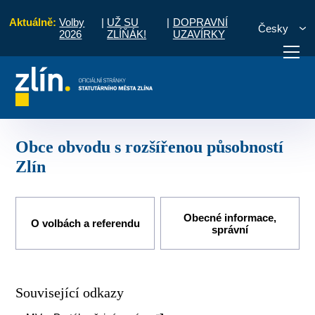
Aktuálně:
Volby
|
UŽ SU
|
DOPRAVNÍ
Česky
2026
ZLÍŇÁK!
UZAVÍRKY
Úvod
Pro občany
Obce obvodu s rozšířenou působností Zlín
otřebuji vyřídit
Potřebuji zaplatit
Diskuzní fór
Obce obvodu s rozšířenou působností
Zlín
Obecné informace,
O volbách a referendu
správní
Související odkazy