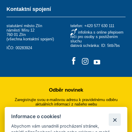
Kontaktní spojení
statutární město Zlín
telefon:
+420 577 630 111
náměstí Míru 12
infolinka s online přepisem
760 01 Zlín
řeči pro osoby s postižením
(
všechna kontaktní spojení
)
sluchu
datová schránka: ID: 5ttb7bs
IČO: 00283924
Odběr novinek
Zaregistrujte svou e-mailovou adresu k pravidelnému odběru
aktuálních informací z našeho webu
Informace o cookies!
Přihlásit se k odběru
Abychom vám usnadnili procházení stránek,