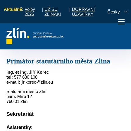
Aktuálně:
Volby
|
UŽ SU
|
DOPRAVNÍ
Česky
2026
ZLÍŇÁK!
UZAVÍRKY
vod
Pro občany
Volené orgány
Primátor statutárního města Zlína
otřebuji vyřídit
Potřebuji zaplatit
Diskuzní fór
Primátor statutárního města Zlína
Ing. et Ing. Jiří Korec
tel:
577 630 108
e-mail:
j
irikorec@zlin.eu
Statutární město Zlín
nám. Míru 12
760 01 Zlín
Sekretariát
Asistentky: