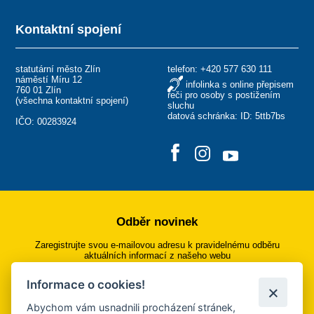
Kontaktní spojení
statutární město Zlín
telefon:
+420 577 630 111
náměstí Míru 12
infolinka s online přepisem
760 01 Zlín
řeči pro osoby s postižením
(
všechna kontaktní spojení
)
sluchu
datová schránka: ID: 5ttb7bs
IČO: 00283924
Odběr novinek
Zaregistrujte svou e-mailovou adresu k pravidelnému odběru
aktuálních informací z našeho webu
Informace o cookies!
Přihlásit se k odběru
Abychom vám usnadnili procházení stránek,