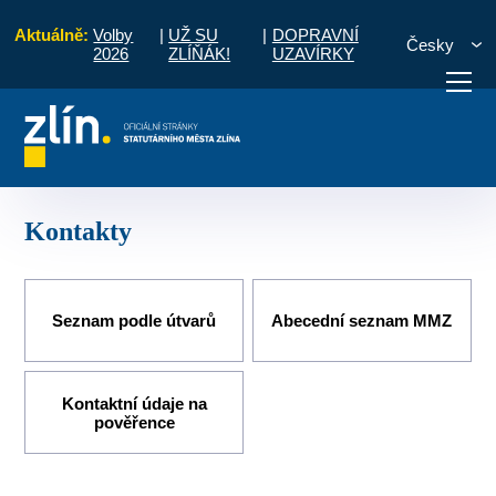
Aktuálně:
Volby
|
UŽ SU
|
DOPRAVNÍ
Česky
2026
ZLÍŇÁK!
UZAVÍRKY
Úvod
Pro občany
Kontakty a úřední hodiny
Kontakty
otřebuji vyřídit
Potřebuji zaplatit
Diskuzní fór
Kontakty
Seznam podle útvarů
Abecední seznam MMZ
Kontaktní údaje na
pověřence