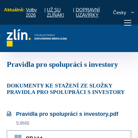
Aktuálně:
Volby
|
UŽ SU
|
DOPRAVNÍ
Česky
2026
ZLÍŇÁK!
UZAVÍRKY
Úvod
Pro podnikatele
Pravidla pro spolupráci s investory
otřebuji vyřídit
Potřebuji zaplatit
Diskuzní fór
Pravidla pro spolupráci s investory
DOKUMENTY KE STAŽENÍ ZE SLOŽKY
PRAVIDLA PRO SPOLUPRÁCI S INVESTORY
Pravidla pro spolupráci s investory.pdf
9.8MB