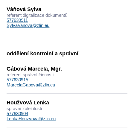
Váňová Sylva
referent digitalizace dokumentů
577630911
SylvaVanova@zlin.eu
oddělení kontrolní a správní
Gábová Marcela, Mgr.
referent správní činnosti
577630915
MarcelaGabova@zlin.eu
Houžvová Lenka
správní záležitosti
577630904
LenkaHouzvova@zlin.eu