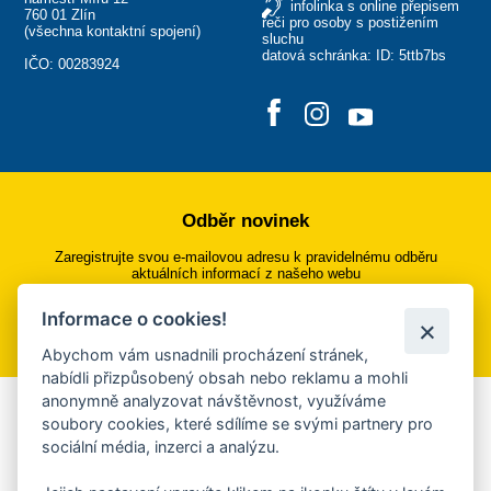
infolinka s online přepisem
760 01 Zlín
řeči pro osoby s postižením
(
všechna kontaktní spojení
)
sluchu
datová schránka: ID: 5ttb7bs
IČO: 00283924
Odběr novinek
Zaregistrujte svou e-mailovou adresu k pravidelnému odběru
aktuálních informací z našeho webu
Informace o cookies!
Přihlásit se k odběru
Abychom vám usnadnili procházení stránek,
nabídli přizpůsobený obsah nebo reklamu a mohli
anonymně analyzovat návštěvnost, využíváme
Aplikace Mobilní rozhlas
soubory cookies, které sdílíme se svými partnery pro
sociální média, inzerci a analýzu.
Chcete dostávat do svého mobilu či mailu upozornění na
blížící se nebezpečí, odstávky, poruchy a výpadky energií,