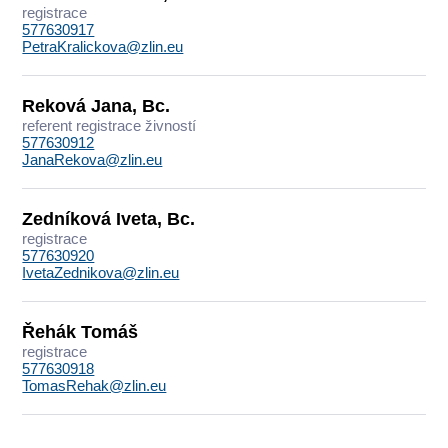
registrace
577630917
PetraKralickova@zlin.eu
Reková Jana, Bc.
referent registrace živností
577630912
JanaRekova@zlin.eu
Zedníková Iveta, Bc.
registrace
577630920
IvetaZednikova@zlin.eu
Řehák Tomáš
registrace
577630918
TomasRehak@zlin.eu