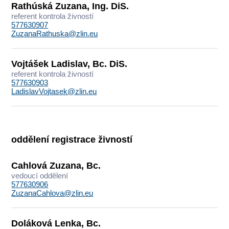
Rathúská Zuzana, Ing. DiS.
referent kontrola živností
577630907
ZuzanaRathuska@zlin.eu
Vojtášek Ladislav, Bc. DiS.
referent kontrola živností
577630903
LadislavVojtasek@zlin.eu
oddělení registrace živností
Cahlová Zuzana, Bc.
vedoucí oddělení
577630906
ZuzanaCahlova@zlin.eu
Doláková Lenka, Bc.