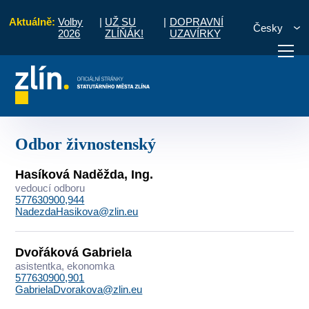
Aktuálně:
Volby
|
UŽ SU
|
DOPRAVNÍ
Česky
2026
ZLÍŇÁK!
UZAVÍRKY
řední hodiny
Kontakty
Seznam podle útvarů
Odbor živnostenský
otřebuji vyřídit
Potřebuji zaplatit
Diskuzní fór
Odbor živnostenský
Hasíková Naděžda, Ing.
vedoucí odboru
577630900,944
NadezdaHasikova@zlin.eu
Dvořáková Gabriela
asistentka, ekonomka
577630900,901
GabrielaDvorakova@zlin.eu