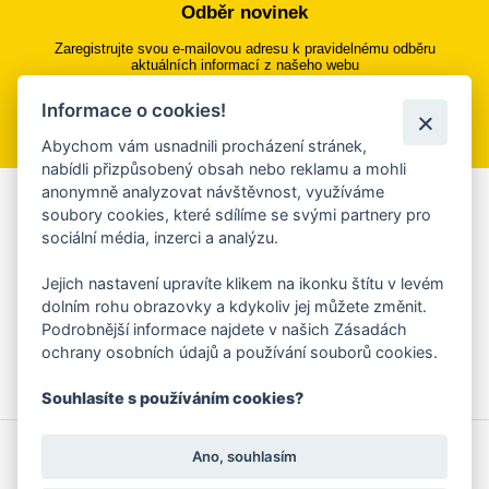
Odběr novinek
Zaregistrujte svou e-mailovou adresu k pravidelnému odběru
aktuálních informací z našeho webu
Informace o cookies!
Přihlásit se k odběru
Abychom vám usnadnili procházení stránek,
nabídli přizpůsobený obsah nebo reklamu a mohli
anonymně analyzovat návštěvnost, využíváme
Aplikace Mobilní rozhlas
soubory cookies, které sdílíme se svými partnery pro
sociální média, inzerci a analýzu.
Chcete dostávat do svého mobilu či mailu upozornění na
blížící se nebezpečí, odstávky, poruchy a výpadky energií,
Jejich nastavení upravíte klikem na ikonku štítu v levém
ankety, pozvánky na kulturní a sportovní akce?
dolním rohu obrazovky a kdykoliv jej můžete změnit.
Více informací o aplikaci
Podrobnější informace najdete v našich Zásadách
ochrany osobních údajů a používání souborů cookies.
Souhlasíte s používáním cookies?
© 2026 Magistrát města Zlína
Prohlášení o používání cookies
Ano, souhlasím
všechna práva vyhrazena
Ochrana osobních údajů
Prohlášení o přístupnosti
Podněty k webovým stránkám