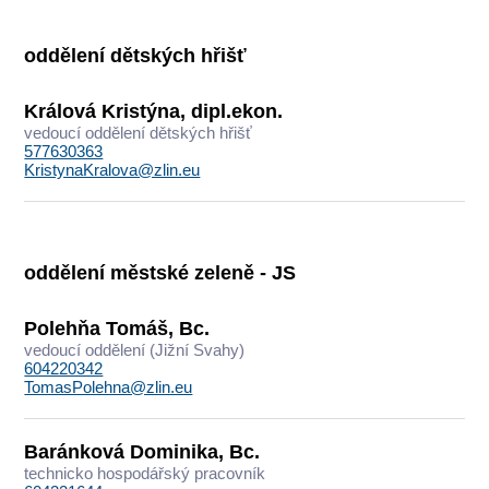
oddělení dětských hřišť
Králová Kristýna, dipl.ekon.
vedoucí oddělení dětských hřišť
577630363
KristynaKralova@zlin.eu
oddělení městské zeleně - JS
Polehňa Tomáš, Bc.
vedoucí oddělení (Jižní Svahy)
604220342
TomasPolehna@zlin.eu
Baránková Dominika, Bc.
technicko hospodářský pracovník