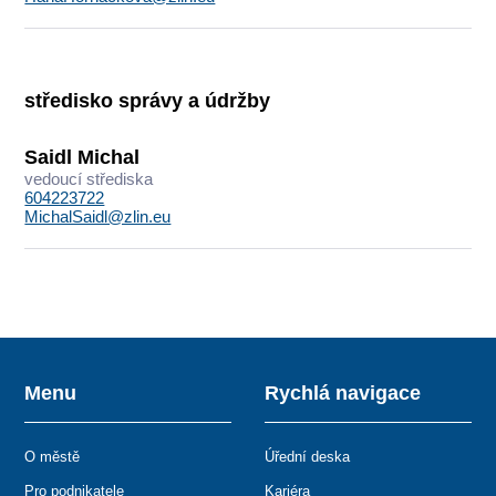
středisko správy a údržby
Saidl Michal
vedoucí střediska
604223722
MichalSaidl@zlin.eu
Menu
Rychlá navigace
O městě
Úřední deska
Pro podnikatele
Kariéra