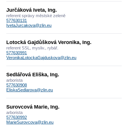
Jurčáková Iveta, Ing.
referent správy městské zeleně
577630131
IvetaJurcakova@zlin.eu
Lotocká Gajdůšková Veronika, Ing.
referent SSL, mysliv., rybář.
577630991
VeronikaLotockaGajduskova@zlin.eu
Sedlářová Eliška, Ing.
arborista
577630908
EliskaSedlarova@zlin.eu
Surovcová Marie, Ing.
arborista
577630992
MarieSurovcova@zlin.eu