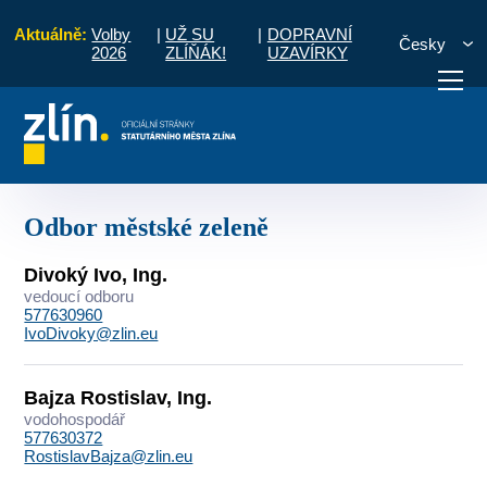
Aktuálně:
Volby
|
UŽ SU
|
DOPRAVNÍ
Česky
2026
ZLÍŇÁK!
UZAVÍRKY
dní hodiny
Kontakty
Seznam podle útvarů
Odbor městské zeleně
otřebuji vyřídit
Potřebuji zaplatit
Diskuzní fór
Odbor městské zeleně
Divoký Ivo, Ing.
vedoucí odboru
577630960
IvoDivoky@zlin.eu
Bajza Rostislav, Ing.
vodohospodář
577630372
RostislavBajza@zlin.eu