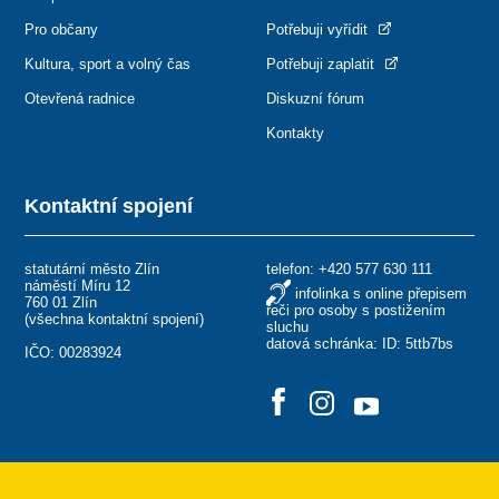
Pro občany
Potřebuji vyřídit
Kultura, sport a volný čas
Potřebuji zaplatit
Otevřená radnice
Diskuzní fórum
Kontakty
Kontaktní spojení
statutární město Zlín
telefon:
+420 577 630 111
náměstí Míru 12
infolinka s online přepisem
760 01 Zlín
řeči pro osoby s postižením
(
všechna kontaktní spojení
)
sluchu
datová schránka: ID: 5ttb7bs
IČO: 00283924