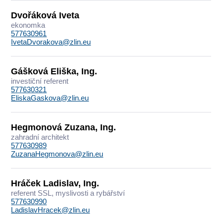
Dvořáková Iveta
ekonomka
577630961
IvetaDvorakova@zlin.eu
Gášková Eliška, Ing.
investiční referent
577630321
EliskaGaskova@zlin.eu
Hegmonová Zuzana, Ing.
zahradní architekt
577630989
ZuzanaHegmonova@zlin.eu
Hráček Ladislav, Ing.
referent SSL, myslivosti a rybářství
577630990
LadislavHracek@zlin.eu