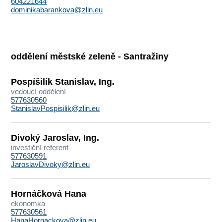
604221644
dominikabarankova@zlin.eu
oddělení městské zeleně - Santražiny
Pospíšilík Stanislav, Ing.
vedoucí oddělení
577630560
StanislavPospisilik@zlin.eu
Divoký Jaroslav, Ing.
investiční referent
577630591
JaroslavDivoky@zlin.eu
Hornáčková Hana
ekonomka
577630561
HanaHornackova@zlin.eu