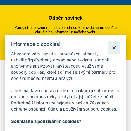
Odběr novinek
Zaregistrujte svou e-mailovou adresu k pravidelnému odběru
aktuálních informací z našeho webu
Informace o cookies!
Přihlásit se k odběru
Abychom vám usnadnili procházení stránek,
nabídli přizpůsobený obsah nebo reklamu a mohli
anonymně analyzovat návštěvnost, využíváme
Aplikace Mobilní rozhlas
soubory cookies, které sdílíme se svými partnery pro
sociální média, inzerci a analýzu.
Chcete dostávat do svého mobilu či mailu upozornění na
blížící se nebezpečí, odstávky, poruchy a výpadky energií,
Jejich nastavení upravíte klikem na ikonku štítu v levém
ankety, pozvánky na kulturní a sportovní akce?
dolním rohu obrazovky a kdykoliv jej můžete změnit.
Více informací o aplikaci
Podrobnější informace najdete v našich Zásadách
ochrany osobních údajů a používání souborů cookies.
Souhlasíte s používáním cookies?