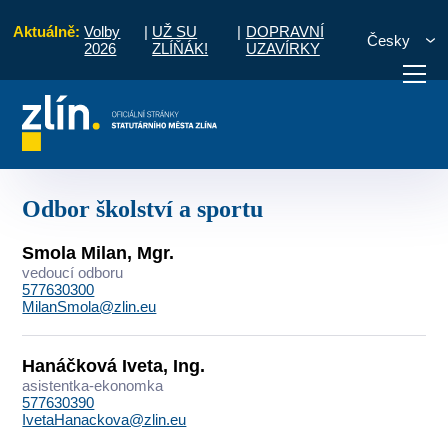
Aktuálně:
Volby
|
UŽ SU
|
DOPRAVNÍ
Česky
2026
ZLÍŇÁK!
UZAVÍRKY
ní hodiny
Kontakty
Seznam podle útvarů
Odbor školství a sportu
otřebuji vyřídit
Potřebuji zaplatit
Diskuzní fór
Odbor školství a sportu
Smola Milan, Mgr.
vedoucí odboru
577630300
MilanSmola@zlin.eu
Hanáčková Iveta, Ing.
asistentka-ekonomka
577630390
IvetaHanackova@zlin.eu