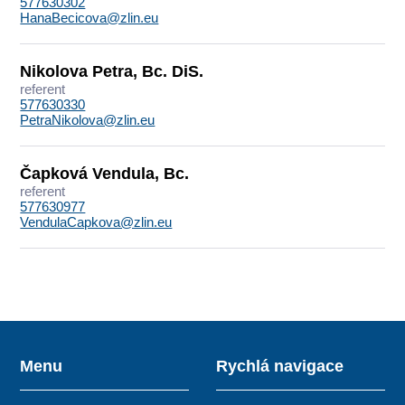
577630302
HanaBecicova@zlin.eu
Nikolova Petra, Bc. DiS.
referent
577630330
PetraNikolova@zlin.eu
Čapková Vendula, Bc.
referent
577630977
VendulaCapkova@zlin.eu
Menu
Rychlá navigace