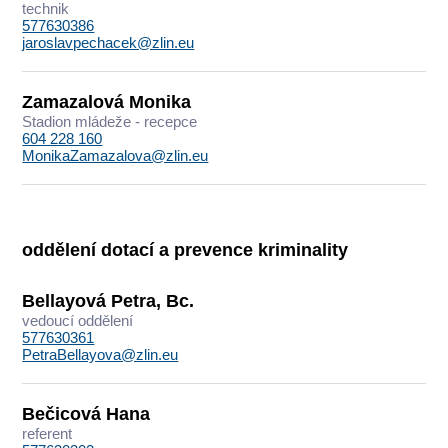
technik
577630386
jaroslavpechacek@zlin.eu
Zamazalová Monika
Stadion mládeže - recepce
604 228 160
MonikaZamazalova@zlin.eu
oddělení dotací a prevence kriminality
Bellayová Petra, Bc.
vedoucí oddělení
577630361
PetraBellayova@zlin.eu
Bečicová Hana
referent