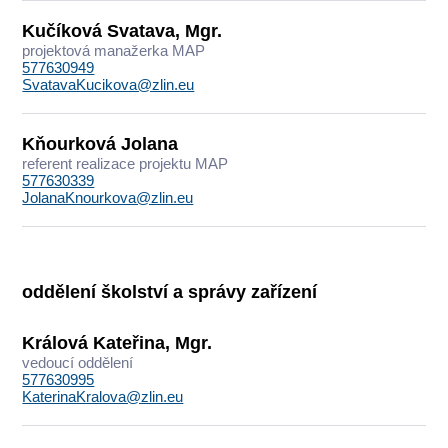
Kučíková Svatava, Mgr.
projektová manažerka MAP
577630949
SvatavaKucikova@zlin.eu
Kňourková Jolana
referent realizace projektu MAP
577630339
JolanaKnourkova@zlin.eu
oddělení školství a správy zařízení
Králová Kateřina, Mgr.
vedoucí oddělení
577630995
KaterinaKralova@zlin.eu