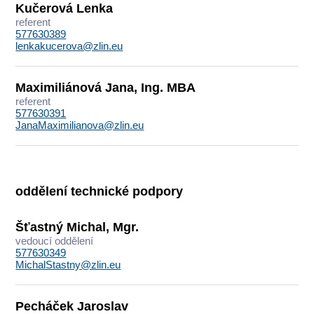
Kučerová Lenka
referent
577630389
lenkakucerova@zlin.eu
Maximiliánová Jana, Ing. MBA
referent
577630391
JanaMaximilianova@zlin.eu
oddělení technické podpory
Šťastný Michal, Mgr.
vedoucí oddělení
577630349
MichalStastny@zlin.eu
Pecháček Jaroslav