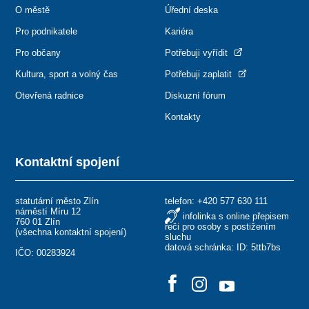
O městě
Úřední deska
Pro podnikatele
Kariéra
Pro občany
Potřebuji vyřídit
Kultura, sport a volný čas
Potřebuji zaplatit
Otevřená radnice
Diskuzní fórum
Kontakty
Kontaktní spojení
statutární město Zlín
telefon:
+420 577 630 111
náměstí Míru 12
infolinka s online přepisem
760 01 Zlín
řeči pro osoby s postižením
(
všechna kontaktní spojení
)
sluchu
datová schránka: ID: 5ttb7bs
IČO: 00283924