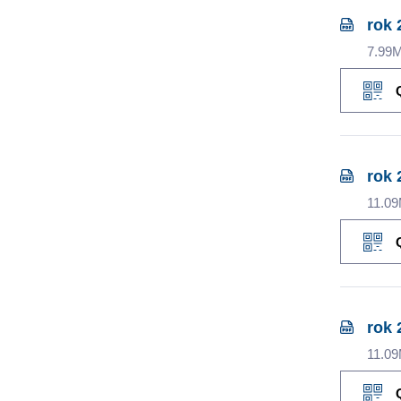
rok 
7.99
rok 
11.0
rok 
11.0