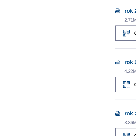
rok 
2.71
rok 
4.22
rok 
3.36