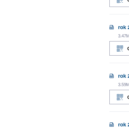
rok 
3.47
rok 
3.59
rok 