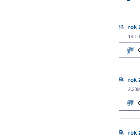
rok 
18.1
rok 
2.38
rok 