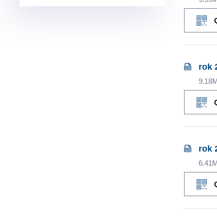
rok 
9.18
rok 
6.41