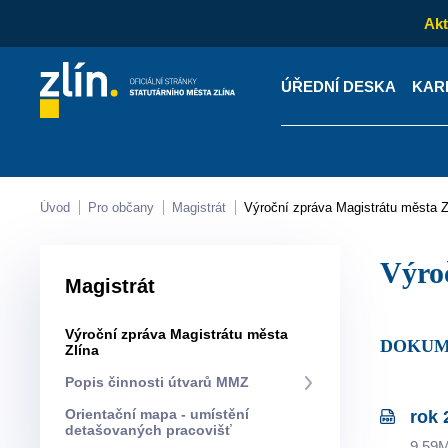
Akt
ÚŘEDNÍ DESKA
KAR
Kontakty
Úřední desk
Úvod
Pro občany
Magistrát
Výroční zpráva Magistrátu města Z
Výr
Magistrát
Výroční zpráva Magistrátu města
DOKU
Zlína
Popis činnosti útvarů MMZ
Orientační mapa - umístění
rok 
detašovaných pracovišť
9.59