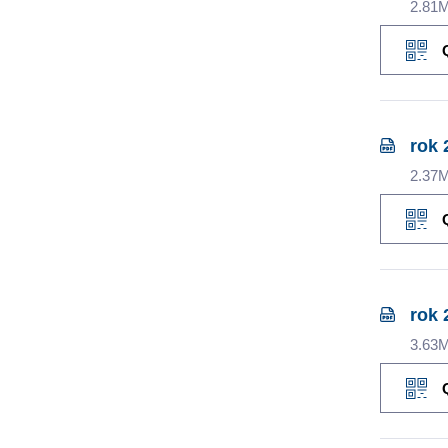
2.81
rok 
2.37
rok 
3.63