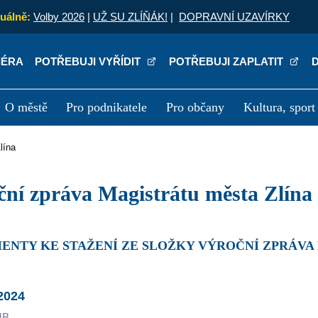
uálně:
Volby 2026
|
UŽ SU ZLÍŇÁK!
|
DOPRAVNÍ UZAVÍRKY
IÉRA
POTŘEBUJI VYŘÍDIT
POTŘEBUJI ZAPLATIT
O městě
Pro podnikatele
Pro občany
Kultura, sport
a
Kariéra
P
lína
oční zpráva Magistrátu města Zlína
MENTY KE STAŽENÍ ZE SLOŽKY VÝROČNÍ ZPRÁVA
2024
MB