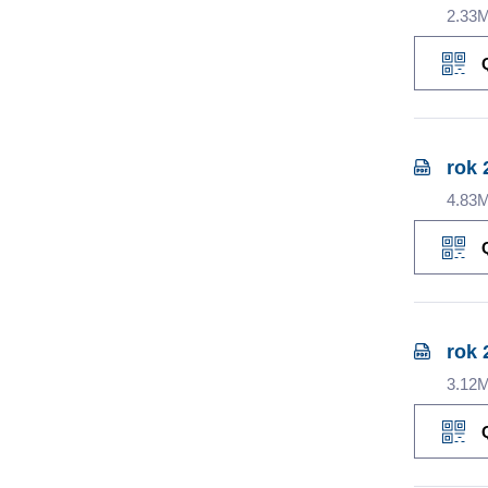
2.33
rok 
4.83
rok 
3.12