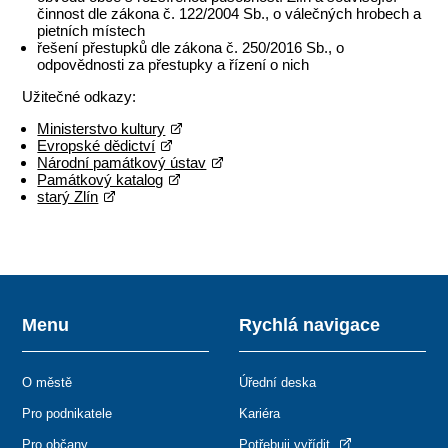
činnost dle zákona č. 122/2004 Sb., o válečných hrobech a
pietních místech
řešení přestupků dle zákona č. 250/2016 Sb., o
odpovědnosti za přestupky a řízení o nich
Užitečné odkazy:
Ministerstvo kultury
Evropské dědictví
Národní památkový ústav
Památkový katalog
starý Zlín
Menu
Rychlá navigace
O městě
Úřední deska
Pro podnikatele
Kariéra
Pro občany
Potřebuji vyřídit