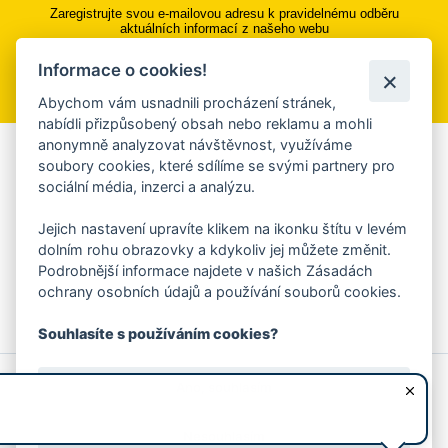
Zaregistrujte svou e-mailovou adresu k pravidelnému odběru
aktuálních informací z našeho webu
Informace o cookies!
Přihlásit se k odběru
Abychom vám usnadnili procházení stránek,
nabídli přizpůsobený obsah nebo reklamu a mohli
anonymně analyzovat návštěvnost, využíváme
Aplikace Mobilní rozhlas
soubory cookies, které sdílíme se svými partnery pro
sociální média, inzerci a analýzu.
Chcete dostávat do svého mobilu či mailu upozornění na
blížící se nebezpečí, odstávky, poruchy a výpadky energií,
Jejich nastavení upravíte klikem na ikonku štítu v levém
ankety, pozvánky na kulturní a sportovní akce?
dolním rohu obrazovky a kdykoliv jej můžete změnit.
Více informací o aplikaci
Podrobnější informace najdete v našich Zásadách
ochrany osobních údajů a používání souborů cookies.
Souhlasíte s používáním cookies?
© 2026 Magistrát města Zlína
Prohlášení o používání cookies
Ano, souhlasím
všechna práva vyhrazena
Ochrana osobních údajů
Prohlášení o přístupnosti
Podněty k webovým stránkám
Kontakt:
webmaster@zlin.eu
Nesouhlasím