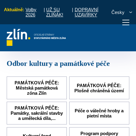
Aktuálně:
Volby
|
UŽ SU
|
DOPRAVNÍ
Česky
2026
ZLÍŇÁK!
UZAVÍRKY
gistrát
Popis činnosti útvarů MMZ
Odbor kultury a památkové péče
otřebuji vyřídit
Potřebuji zaplatit
Diskuzní fór
Odbor kultury a památkové péče
PAMÁTKOVÁ PÉČE:
PAMÁTKOVÁ PÉČE:
Městská památková
Plošně chráněná území
zóna Zlín
PAMÁTKOVÁ PÉČE:
Péče o válečné hroby a
Památky, sakrální stavby
pietní místa
a umělecká díla,...
Program podpory
Kulturní fond