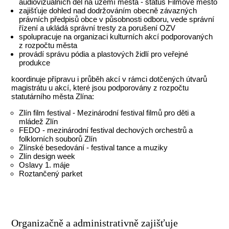
audiovizuálních děl na území města - status Filmové město
zajišťuje dohled nad dodržováním obecně závazných
právních předpisů obce v působnosti odboru, vede správní
řízení a ukládá správní tresty za porušení OZV
spolupracuje na organizaci kulturních akcí podporovaných
z rozpočtu města
provádí správu pódia a plastových židlí pro veřejné
produkce
koordinuje přípravu i průběh akcí v rámci dotčených útvarů
magistrátu u akcí, které jsou podporovány z rozpočtu
statutárního města Zlína:
Zlín film festival - Mezinárodní festival filmů pro děti a
mládež Zlín
FEDO - mezinárodní festival dechových orchestrů a
folklorních souborů Zlín
Zlínské besedování - festival tance a muziky
Zlín design week
Oslavy 1. máje
Roztančený parket
Organizačně a administrativně zajišťuje