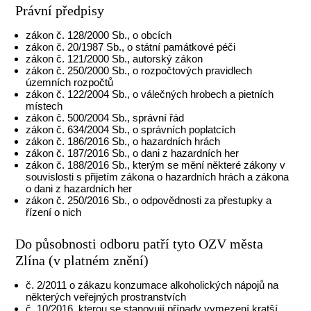
Právní předpisy
zákon č. 128/2000 Sb., o obcích
zákon č. 20/1987 Sb., o státní památkové péči
zákon č. 121/2000 Sb., autorský zákon
zákon č. 250/2000 Sb., o rozpočtových pravidlech
územních rozpočtů
zákon č. 122/2004 Sb., o válečných hrobech a pietních
místech
zákon č. 500/2004 Sb., správní řád
zákon č. 634/2004 Sb., o správních poplatcích
zákon č. 186/2016 Sb., o hazardních hrách
zákon č. 187/2016 Sb., o dani z hazardních her
zákon č. 188/2016 Sb., kterým se mění některé zákony v
souvislosti s přijetím zákona o hazardních hrách a zákona
o dani z hazardních her
zákon č. 250/2016 Sb., o odpovědnosti za přestupky a
řízení o nich
Do působnosti odboru patří tyto OZV města
Zlína (v platném znění)
č. 2/2011 o zákazu konzumace alkoholických nápojů na
některých veřejných prostranstvích
č. 10/2016, kterou se stanovují případy vymezení kratší