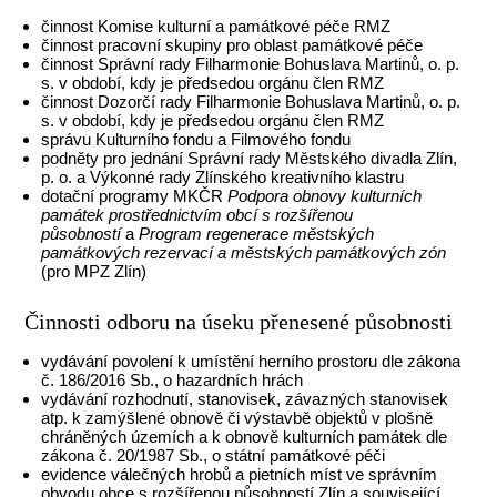
činnost Komise kulturní a památkové péče RMZ
činnost pracovní skupiny pro oblast památkové péče
činnost Správní rady Filharmonie Bohuslava Martinů, o. p.
s. v období, kdy je předsedou orgánu člen RMZ
činnost Dozorčí rady Filharmonie Bohuslava Martinů, o. p.
s. v období, kdy je předsedou orgánu člen RMZ
správu Kulturního fondu a Filmového fondu
podněty pro jednání Správní rady Městského divadla Zlín,
p. o. a Výkonné rady Zlínského kreativního klastru
dotační programy MKČR
Podpora obnovy kulturních
památek prostřednictvím obcí s rozšířenou
působností
a
Program regenerace městských
památkových rezervací a městských památkových zón
(pro MPZ Zlín)
Činnosti odboru na úseku přenesené působnosti
vydávání povolení k umístění herního prostoru dle zákona
č. 186/2016 Sb., o hazardních hrách
vydávání rozhodnutí, stanovisek, závazných stanovisek
atp. k zamýšlené obnově či výstavbě objektů v plošně
chráněných územích a k obnově kulturních památek dle
zákona č. 20/1987 Sb., o státní památkové péči
evidence válečných hrobů a pietních míst ve správním
obvodu obce s rozšířenou působností Zlín a související