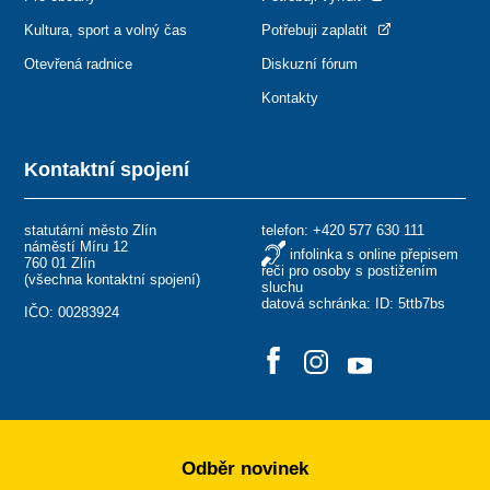
Kultura, sport a volný čas
Potřebuji zaplatit
Otevřená radnice
Diskuzní fórum
Kontakty
Kontaktní spojení
statutární město Zlín
telefon:
+420 577 630 111
náměstí Míru 12
infolinka s online přepisem
760 01 Zlín
řeči pro osoby s postižením
(
všechna kontaktní spojení
)
sluchu
datová schránka: ID: 5ttb7bs
IČO: 00283924
Odběr novinek