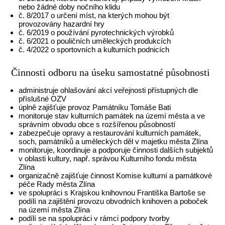
nebo žádné doby nočního klidu
č. 8/2017 o určení míst, na kterých mohou být
provozovány hazardní hry
č. 6/2019 o používání pyrotechnických výrobků
č. 6/2021 o pouličních uměleckých produkcích
č. 4/2022 o sportovních a kulturních podnicích
Činnosti odboru na úseku samostatné působnosti
administruje ohlašování akcí veřejnosti přístupných dle
příslušné OZV
úplně zajišťuje provoz Památníku Tomáše Bati
monitoruje stav kulturních památek na území města a ve
správním obvodu obce s rozšířenou působností
zabezpečuje opravy a restaurování kulturních památek,
soch, památníků a uměleckých děl v majetku města Zlína
monitoruje, koordinuje a podporuje činnosti dalších subjektů
v oblasti kultury, např. správou Kulturního fondu města
Zlína
organizačně zajišťuje činnost Komise kulturní a památkové
péče Rady města Zlína
ve spolupráci s Krajskou knihovnou Františka Bartoše se
podílí na zajištění provozu obvodních knihoven a poboček
na území města Zlína
podílí se na spolupráci v rámci podpory tvorby