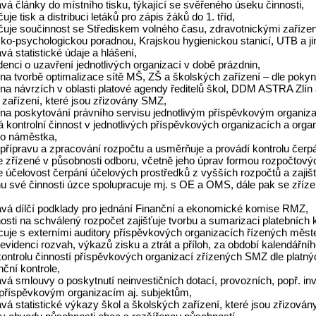
vá články do místního tisku, týkající se svěřeného úseku činnosti,
uje tisk a distribuci letáků pro zápis žáků do 1. tříd,
čuje součinnost se Střediskem volného času, zdravotnickými zaříz
ko-psychologickou poradnou, Krajskou hygienickou stanicí, UTB a j
vá statistické údaje a hlášení,
denci o uzavření jednotlivých organizací v době prázdnin,
e na tvorbě optimalizace sítě MŠ, ZŠ a školských zařízení – dle po
e na návrzích v oblasti platové agendy ředitelů škol, DDM ASTRA Zlí
zařízení, které jsou zřizovány SMZ,
se na poskytování právního servisu jednotlivým příspěvkovým organi
 kontrolní činnost v jednotlivých příspěvkových organizacích a orga
ho náměstka,
e přípravu a zpracování rozpočtu a usměrňuje a provádí kontrolu čer
e zřízené v působnosti odboru, včetně jeho úprav formou rozpočtovýc
je účelovost čerpání účelových prostředků z vyšších rozpočtů a zajišť
onu své činnosti úzce spolupracuje mj. s OE a OMS, dále pak se zří
ává dílčí podklady pro jednání Finanční a ekonomické komise RMZ,
osti na schválený rozpočet zajišťuje tvorbu a sumarizaci platebních
cuje s externími auditory příspěvkových organizacích řízených měste
e evidenci rozvah, výkazů zisku a ztrát a příloh, za období kalendá
kontrolu činností příspěvkových organizací zřízených SMZ dle platnýc
nční kontrole,
vá smlouvy o poskytnutí neinvestičních dotací, provozních, popř. in
příspěvkovým organizacím aj. subjektům,
vá statistické výkazy škol a školských zařízení, které jsou zřizová