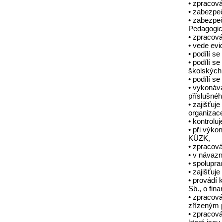
• zpracová
• zabezpeč
• zabezpe
Pedagogic
• zpracová
• vede evi
• podílí s
• podílí s
školských 
• podílí 
• vykonává
příslušné
• zajišťuj
organizac
• kontrolu
• při výk
KÚZK,
• zpracov
• v návazn
• spolupra
• zajišťuj
• provádí 
Sb., o fina
• zpracová
zřízeným 
• zpracová