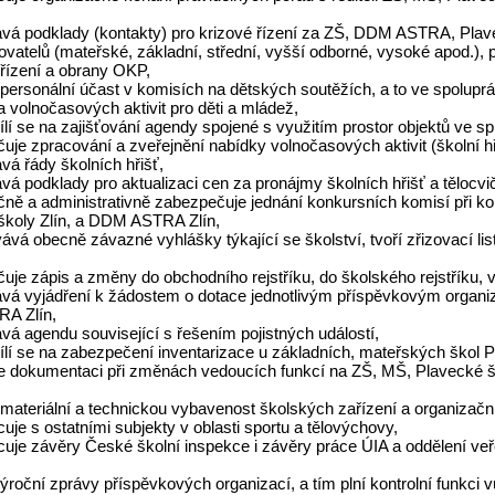
ává podklady (kontakty) pro krizové řízení za ZŠ, DDM ASTRA, Plav
zovatelů (mateřské, základní, střední, vyšší odborné, vysoké apod.),
 řízení a obrany OKP,
e personální účast v komisích na dětských soutěžích, a to ve spoluprá
 volnočasových aktivit pro děti a mládež,
ílí se na zajišťování agendy spojené s využitím prostor objektů ve 
uje zpracování a zveřejnění nabídky volnočasových aktivit (školní hř
vá řády školních hřišť,
vá podklady pro aktualizaci cen za pronájmy školních hřišť a tělocvi
čně a administrativně zabezpečuje jednání konkursních komisí při ko
školy Zlín, a DDM ASTRA Zlín,
ává obecně závazné vyhlášky týkající se školství, tvoří zřizovací li
uje zápis a změny do obchodního rejstříku, do školského rejstříku, 
ává vyjádření k žádostem o dotace jednotlivým příspěvkovým organi
A Zlín,
vá agendu související s řešením pojistných událostí,
dílí se na zabezpečení inventarizace u základních, mateřských škol 
uje dokumentaci při změnách vedoucích funkcí na ZŠ, MŠ, Plavecké 
e materiální a technickou vybavenost školských zařízení a organizač
cuje s ostatními subjekty v oblasti sportu a tělovýchovy,
uje závěry České školní inspekce i závěry práce ÚIA a oddělení veře
výroční zprávy příspěvkových organizací, a tím plní kontrolní funkc