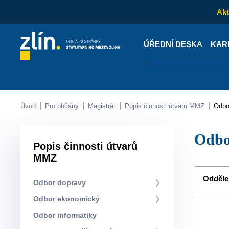
Akt
ÚŘEDNÍ DESKA
KAR
Kontakty
Úřední desk
Úvod
Pro občany
Magistrát
Popis činnosti útvarů MMZ
Odb
Odb
Popis činnosti útvarů
MMZ
Oddělen
Odbor dopravy
Odbor ekonomický
Odbor informatiky