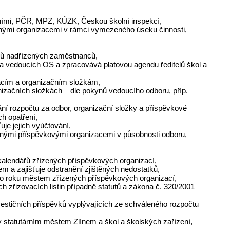
eními, PČR, MPZ, KÚZK, Českou školní inspekcí,
inými organizacemi v rámci vymezeného úseku činnosti,
kynů nadřízených zaměstnanců,
n a vedoucích OS a zpracovává platovou agendu ředitelů škol a
zacím a organizačním složkám,
nizačních složkách – dle pokynů vedoucího odboru, příp.
pání rozpočtu za odbor, organizační složky a příspěvkové
h opatření,
uje jejich vyúčtování,
zenými příspěvkovými organizacemi v působnosti odboru,
 kalendářů zřízených příspěvkových organizací,
m a zajišťuje odstranění zjištěných nedostatků,
řního roku městem zřízených příspěvkových organizací,
h zřizovacích listin případně statutů a zákona č. 320/2001
vestičních příspěvků vyplývajících ze schváleného rozpočtu
ny statutárním městem Zlínem a škol a školských zařízení,