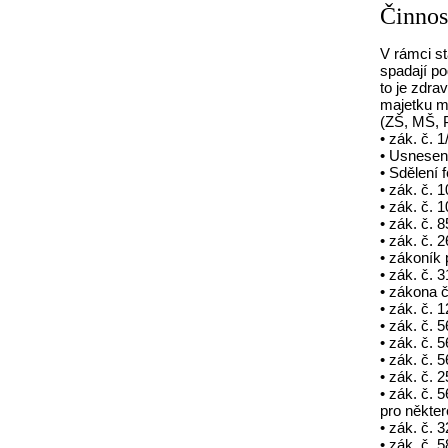
Činnos
V rámci s
spadají po
to je zdra
majetku mě
(ZŠ, MŠ, P
• zák. č. 
• Usnesen
• Sdělení 
• zák. č. 
• zák. č. 
• zák. č. 
• zák. č. 
• zákoník 
• zák. č.
• zákona 
• zák. č. 
• zák. č.
• zák. č. 
• zák. č.
• zák. č. 
• zák. č. 
pro někter
• zák. č. 
• zák. č. 