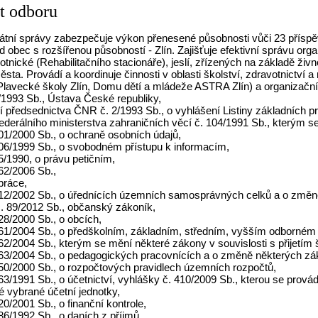
t odboru
tátní správy zabezpečuje výkon přenesené působnosti vůči 23 přísp
d obec s rozšířenou působností - Zlín. Zajišťuje efektivní správu or
votnické (Rehabilitačního stacionáře), jeslí, zřízených na základě ži
sta. Provádí a koordinuje činnosti v oblasti školství, zdravotnictví
lavecké školy Zlín, Domu dětí a mládeže ASTRA Zlín) a organizačních
1/1993 Sb., Ústava České republiky,
í předsednictva ČNR č. 2/1993 Sb., o vyhlášení Listiny základních p
federálního ministerstva zahraničních věcí č. 104/1991 Sb., kterým s
101/2000 Sb., o ochraně osobních údajů,
106/1999 Sb., o svobodném přístupu k informacím,
85/1990, o právu petičním,
262/2006 Sb.,
práce,
 312/2002 Sb., o úřednících územních samosprávných celků a o změn
č. 89/2012 Sb., občanský zákoník,
128/2000 Sb., o obcích,
 561/2004 Sb., o předškolním, základním, středním, vyšším odborném 
562/2004 Sb., kterým se mění některé zákony v souvislosti s přijetí
 563/2004 Sb., o pedagogických pracovnících a o změně některých zá
250/2000 Sb., o rozpočtových pravidlech územních rozpočtů,
563/1991 Sb., o účetnictví, vyhlášky č. 410/2009 Sb., kterou se prová
é vybrané účetní jednotky,
320/2001 Sb., o finanční kontrole,
586/1992 Sb., o daních z příjmů,