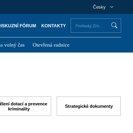
Česky
DISKUZNÍ FÓRUM
KONTAKTY
 a volný čas
Otevřená radnice
otřebuji vyřídit
Potřebuji zaplatit
lení dotací a prevence
Strategické dokumenty
kriminality