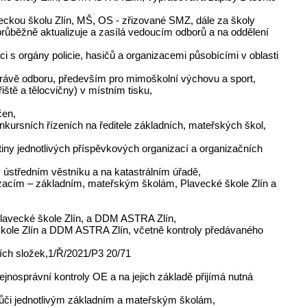
eckou školu Zlín, MŠ, OS - zřizované SMZ, dále za školy
 průběžně aktualizuje a zasílá vedoucím odborů a na oddělení
ci s orgány policie, hasičů a organizacemi působícími v oblasti
správě odboru, především pro mimoškolní výchovu a sport,
iště a tělocvičny) v místním tisku,
čen,
nkursních řízeních na ředitele základních, mateřských škol,
stiny jednotlivých příspěvkových organizací a organizačních
v ústředním věstníku a na katastrálním úřadě,
zacím – základním, mateřským školám, Plavecké škole Zlín a
Plavecké škole Zlín, a DDM ASTRA Zlín,
škole Zlín a DDM ASTRA Zlín, včetně kontroly předávaného
ních složek,1/Ř/2021/P3 20/71
jnosprávní kontroly OE a na jejich základě přijímá nutná
i vůči jednotlivým základním a mateřským školám,