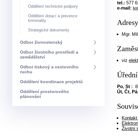
tel.:
577 6
Oddělení technické podpory
e-mail:
iv
Oddělení dotací a prevence
kriminality
Adresy
Strategické dokumenty
Mgr. Mi
Odbor živnostenský
Zaměst
Odbor životního prostředí a
zemědělství
viz
elek
Odbor tiskový a cestovního
ruchu
Úřední
Oddělení koordinace projektů
Po, St :
8:
Út, Čt, Pá
Oddělení prostorového
plánování
Souvis
Kontakt
Elektro
Životní 