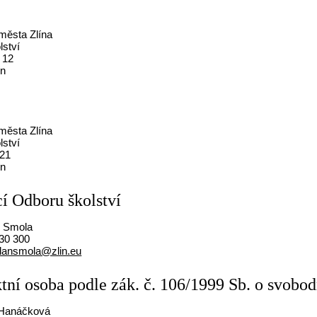
a
města Zlína
lství
 12
ín
města Zlína
lství
421
ín
í Odboru školství
n Smola
30 300
lansmola@zlin.eu
tní osoba podle zák. č. 106/1999 Sb. o svobo
a Hanáčková