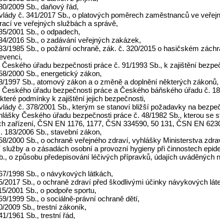
280/2009 Sb., daňový řád,
 vlády č. 341/2017 Sb., o platových poměrech zaměstnanců ve veřejn
rací ve veřejných službách a správě,
185/2001 Sb., o odpadech,
134/2016 Sb., o zadávání veřejných zakázek,
133/1985 Sb., o požární ochraně, zák. č. 320/2015 o hasičském záchr
evenci,
 Českého úřadu bezpečnosti práce č. 91/1993 Sb., k zajištění bezpeč
458/2000 Sb., energetický zákon,
 18/1997 Sb., atomový zákon a o změně a doplnění některých zákonů,
y Českého úřadu bezpečnosti práce a Českého báňského úřadu č. 18/1
které podmínky k zajištění jejich bezpečnosti,
 vlády č. 378/2001 Sb., kterým se stanoví bližší požadavky na bezpeč
hlášky Českého úřadu bezpečnosti práce č. 48/1982 Sb., kterou se s
ch zařízení, ČSN EN 1176, 1177, ČSN 334590, 50 131, ČSN EN 6230
. 183/2006 Sb., stavební zákon,
258/2000 Sb., o ochraně veřejného zdraví, vyhlášky Ministerstva zdr
 služby a o zásadách osobní a provozní hygieny při činnostech epid
b., o způsobu předepisování léčivých přípravků, údajích uváděných 
167/1998 Sb., o návykových látkách,
65/2017 Sb., o ochraně zdraví před škodlivými účinky návykových lát
115/2001 Sb., o podpoře sportu,
359/1999 Sb., o sociálně-právní ochraně dětí,
40/2009 Sb., trestní zákoník,
41/1961 Sb., trestní řád,