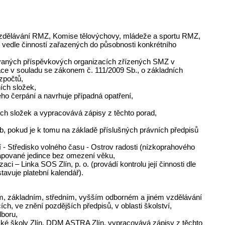
 vzdělávání RMZ, Komise tělovýchovy, mládeže a sportu RMZ,
 vedle činností zařazených do působnosti konkrétního
ovaných příspěvkových organizacích zřízených SMZ v
ce v souladu se zákonem č. 111/2009 Sb., o základních
zpočtů,
ích složek,
ho čerpání a navrhuje případná opatření,
ch složek a vypracovává zápisy z těchto porad,
ob, pokud je k tomu na základě příslušných právních předpisů
 - Středisko volného času - Ostrov radosti (nízkoprahového
icapované jedince bez omezení věku,
 – Linka SOS Zlín, p. o. (provádí kontrolu její činnosti dle
tavuje platební kalendář).
lním, základním, středním, vyšším odborném a jiném vzdělávání
ch, ve znění pozdějších předpisů, v oblasti školství,
dboru,
ecké školy Zlín, DDM ASTRA Zlín, vypracovává zápisy z těchto