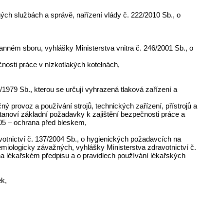
ých službách a správě, nařízení vlády č. 222/2010 Sb., o
anném sboru, vyhlášky Ministerstva vnitra č. 246/2001 Sb., o
nosti práce v nízkotlakých kotelnách,
979 Sb., kterou se určují vyhrazená tlaková zařízení a
ný provoz a používání strojů, technických zařízení, přístrojů a
tanoví základní požadavky k zajištění bezpečnosti práce a
5 – ochrana před bleskem,
avotnictví č. 137/2004 Sb., o hygienických požadavcích na
emiologicky závažných, vyhlášky Ministerstva zdravotnictví č.
na lékařském předpisu a o pravidlech používání lékařských
ek,