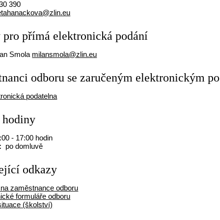
30 390
etahanackova@zlin.eu
 pro přímá elektronická podání
lan Smola
milansmola@zlin.eu
nanci odboru se zaručeným elektronickým p
tronická podatelna
 hodiny
00 - 17:00 hodin
:
po domluvě
ející odkazy
 na zaměstnance odboru
nické formuláře odboru
situace (školství)