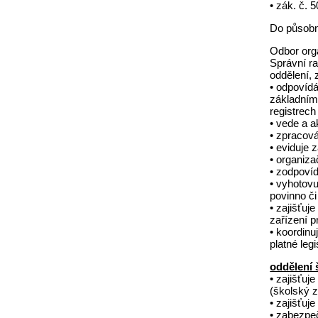
• zák. č. 
Do působn
Odbor org
Správní r
oddělení,
• odpovíd
základním
registrec
• vede a a
• zpracová
• eviduje 
• organiz
• zodpovíd
• vyhotovu
povinno č
• zajišťuj
zařízení p
• koordinu
platné leg
oddělení 
• zajišťuj
(školský z
• zajišťuj
• zabezpe