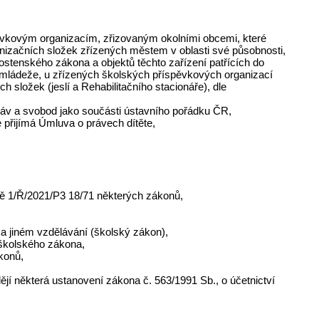
ěvkovým organizacím, zřizovaným okolními obcemi, které
ganizačních složek zřízených městem v oblasti své působnosti,
vnostenského zákona a objektů těchto zařízení patřících do
 a mládeže, u zřízených školských příspěvkových organizací
 složek (jeslí a Rehabilitačního stacionáře), dle
ráv a svobod jako součásti ústavního pořádku ČR,
e přijímá Úmluva o právech dítěte,
ě 1/Ř/2021/P3 18/71 některých zákonů,
a jiném vzdělávání (školský zákon),
m školského zákona,
konů,
dějí některá ustanovení zákona č. 563/1991 Sb., o účetnictví