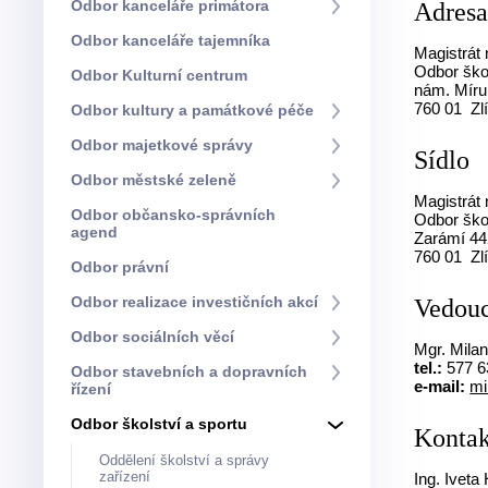
Odbor kanceláře primátora
Adres
Odbor kanceláře tajemníka
Magistrát 
Odbor ško
Odbor Kulturní centrum
nám. Míru
760 01 Zl
Odbor kultury a památkové péče
Odbor majetkové správy
Sídlo
Odbor městské zeleně
Magistrát 
Odbor občansko-správních
Odbor ško
agend
Zarámí 4
760 01 Zl
Odbor právní
Odbor realizace investičních akcí
Vedouc
Odbor sociálních věcí
Mgr. Mila
tel.:
577 6
Odbor stavebních a dopravních
e-mail:
mi
řízení
Odbor školství a sportu
Kontak
Oddělení školství a správy
zařízení
Ing. Ivet