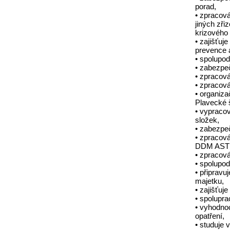
porad,
• zpracov
jiných zři
krizového
• zajišťuj
prevence a
• spolupod
• zabezpeč
• zpracová
• zpracová
• organiza
Plavecké 
• vypracov
složek,
• zabezpeč
• zpracov
DDM ASTR
• zpracová
• spolupo
• připrav
majetku,
• zajišťuj
• spolupra
• vyhodnoc
opatření,
• studuje 