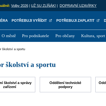
uálně:
Volby 2026
|
UŽ SU ZLÍŇÁK!
|
DOPRAVNÍ UZAVÍRKY
IÉRA
POTŘEBUJI VYŘÍDIT
POTŘEBUJI ZAPLATIT
O městě
Pro podnikatele
Pro občany
Kultura, sport
a
Kariéra
P
or školství a sportu
or školství a sportu
í školství a správy
Oddělení technické
Oddě
zařízení
podpory