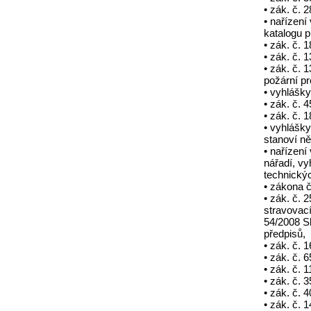
• zák. č. 
• nařízení
katalogu p
• zák. č. 
• zák. č. 
• zák. č. 
požární pr
• vyhlášky
• zák. č. 
• zák. č.
• vyhlášk
stanoví ně
• nařízení
nářadí, vy
technický
• zákona č
• zák. č. 
stravovací
54/2008 S
předpisů,
• zák. č. 
• zák. č. 
• zák. č. 
• zák. č. 
• zák. č. 
• zák. č. 1