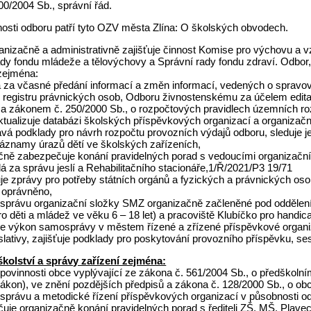
500/2004 Sb., správní řád.
osti odboru patří tyto OZV města Zlína: O školských obvodech.
anizačně a administrativně zajišťuje činnost Komise pro výchovu a
ady fondu mládeže a tělovýchovy a Správní rady fondu zdraví. Odbor,
 zejména:
á za včasné předání informací a změn informací, vedených o sprav
 registru právnických osob, Odboru živnostenskému za účelem edita
h a zákonem č. 250/2000 Sb., o rozpočtových pravidlech územních ro
ktualizuje databázi školských příspěvkových organizací a organizačn
vá podklady pro návrh rozpočtu provozních výdajů odboru, sleduje je
záznamy úrazů dětí ve školských zařízeních,
ačně zabezpečuje konání pravidelných porad s vedoucími organizační
á za správu jeslí a Rehabilitačního stacionáře,1/Ř/2021/P3 19/71
je zprávy pro potřeby státních orgánů a fyzických a právnických os
i oprávněno,
e správu organizační složky SMZ organizačně začleněné pod oddělení
ro děti a mládež ve věku 6 – 18 let) a pracoviště Klubíčko pro hand
je výkon samosprávy v městem řízené a zřízené příspěvkové organizaci
islativy, zajišťuje podklady pro poskytování provozního příspěvku, ses
školství a správy zařízení zejména:
e povinnosti obce vyplývající ze zákona č. 561/2004 Sb., o předško
ákon), ve znění pozdějších předpisů a zákona č. 128/2000 Sb., o obcí
e správu a metodické řízení příspěvkových organizací v působnosti o
čuje organizačně konání pravidelných porad s řediteli ZŠ, MŠ, Plav