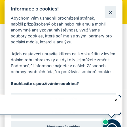
Informace o cookies!
Přihlásit se k odběru
Abychom vám usnadnili procházení stránek,
nabídli přizpůsobený obsah nebo reklamu a mohli
anonymně analyzovat návštěvnost, využíváme
Aplikace Mobilní rozhlas
soubory cookies, které sdílíme se svými partnery pro
sociální média, inzerci a analýzu.
Chcete dostávat do svého mobilu či mailu upozornění na
blížící se nebezpečí, odstávky, poruchy a výpadky energií,
Jejich nastavení upravíte klikem na ikonku štítu v levém
ankety, pozvánky na kulturní a sportovní akce?
dolním rohu obrazovky a kdykoliv jej můžete změnit.
Více informací o aplikaci
Podrobnější informace najdete v našich Zásadách
ochrany osobních údajů a používání souborů cookies.
Souhlasíte s používáním cookies?
© 2026 Magistrát města Zlína
Prohlášení o používání cookies
Ano, souhlasím
všechna práva vyhrazena
Ochrana osobních údajů
Prohlášení o přístupnosti
Podněty k webovým stránkám
Kontakt:
webmaster@zlin.eu
Nesouhlasím
Nastavení cookies