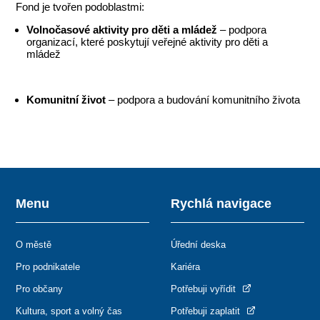
Fond je tvořen podoblastmi:
Volnočasové aktivity pro děti a mládež
– podpora
organizací, které poskytují veřejné aktivity pro děti a
mládež
Komunitní život
– podpora a budování komunitního života
Menu
Rychlá navigace
O městě
Úřední deska
Pro podnikatele
Kariéra
Pro občany
Potřebuji vyřídit
Kultura, sport a volný čas
Potřebuji zaplatit