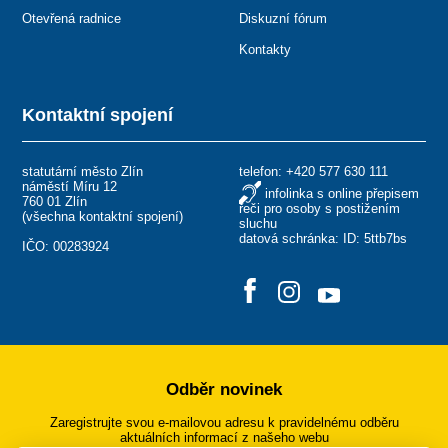
Otevřená radnice
Diskuzní fórum
Kontakty
Kontaktní spojení
statutární město Zlín
telefon:
+420 577 630 111
náměstí Míru 12
infolinka s online přepisem
760 01 Zlín
řeči pro osoby s postižením
(
všechna kontaktní spojení
)
sluchu
datová schránka: ID: 5ttb7bs
IČO: 00283924
Odběr novinek
Zaregistrujte svou e-mailovou adresu k pravidelnému odběru
aktuálních informací z našeho webu