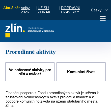
Aktuálně:
Volby
|
UŽ SU
|
DOPRAVNÍ
Česky
2026
ZLÍŇÁK!
UZAVÍRKY
Úvod
Pro občany
Dotace
Prorodinné aktivity
otřebuji vyřídit
Potřebuji zaplatit
Diskuzní fór
Prorodinné aktivity
Volnočasové aktivity pro
Komunitní život
děti a mládež
Finanční podpora z Fondu prorodinných aktivit je určena k
zajišťování volnočasových aktivit pro děti a mládež a k
podpoře komunitního života na území statutárního města
Zlína.