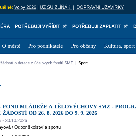
uálně:
Volby 2026
|
UŽ SU ZLÍŇÁK!
|
DOPRAVNÍ UZAVÍRKY
IÉRA
POTŘEBUJI VYŘÍDIT
POTŘEBUJI ZAPLATIT
O městě
Pro podnikatele
Pro občany
Kultura, sport
a
Kariéra
P
í žádostí o dotace z účelových fondů SMZ
Sport
t
ŽÁDOSTÍ OD 26. 8. 2026 DO 9. 9. 2026
6 - 30.10.2026
ayová / Odbor školství a sportu