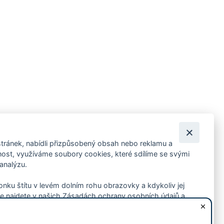
tránek, nabídli přizpůsobený obsah nebo reklamu a
 ankety, pozvánky na kulturní a sportovní akce?
st, využíváme soubory cookies, které sdílíme se svými
 analýzu.
konku štítu v levém dolním rohu obrazovky a kdykoliv jej
e najdete v našich Zásadách ochrany osobních údajů a