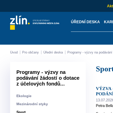
Akt
ÚŘEDNÍ DESKA
KAR
Kontakty
Úřední desk
Úvod
Pro občany
Úřední deska
Programy - výzvy na podáván
Spor
Programy - výzvy na
podávání žádostí o dotace
z účelových fondů...
VÝZVA - FOND MLÁDEŽE A TĚLOVÝCHOVY SMZ - PROGRAM: SPORTOVNÍ AKCE 4.Q/2026 - LHŮTA PRO
PODÁNÍ 
Ekologie
13.07.202
Mezinárodní styky
Petra Bell
Sport