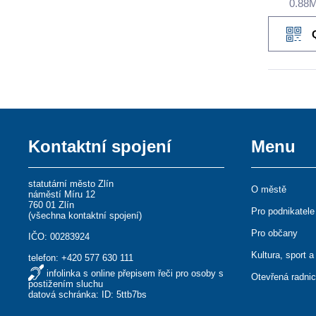
0.88
Kontaktní spojení
Menu
statutární město Zlín
O městě
náměstí Míru 12
760 01 Zlín
Pro podnikatele
(
všechna kontaktní spojení
)
Pro občany
IČO: 00283924
Kultura, sport a
telefon:
+420 577 630 111
infolinka s online přepisem řeči pro osoby s
Otevřená radni
postižením sluchu
datová schránka: ID: 5ttb7bs