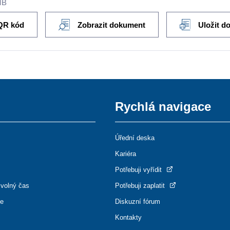
MB
QR kód
Zobrazit dokument
Uložit d
Rychlá navigace
Úřední deska
Kariéra
Potřebuji vyřídit
 volný čas
Potřebuji zaplatit
ce
Diskuzní fórum
Kontakty