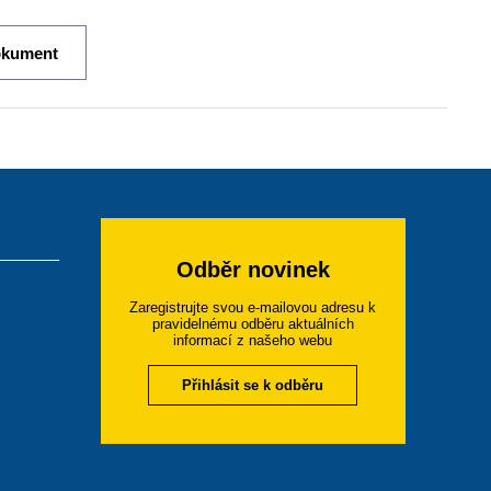
okument
Odběr novinek
Zaregistrujte svou e-mailovou adresu k
pravidelnému odběru aktuálních
informací z našeho webu
Přihlásit se k odběru