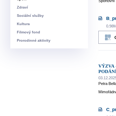
Sportovní
Zdraví
Sociální služby
B_p
Kultura
0.98
Filmový fond
Prorodinné aktivity
VÝZVA - FOND MLÁDEŽE A TĚLOVÝCHOVY SMZ - PROGRAM: MIMOŘÁDNÉ PODPORY - LHŮTA PRO
PODÁNÍ 
03.12.202
Petra Bell
Mimořádn
C_p