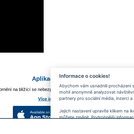
Informace o cookies!
Aplikace Mobilní rozhlas
Abychom vám usnadnili procházení s
rnění na blížící se nebezpečí, odstávky, poruchy a výpadky energií,
mohli anonymně analyzovat návštěvno
partnery pro sociální média, inzerci a
Více informací o aplikaci
Jejich nastavení upravíte klikem na i
můžete změnit. Podrobnější informac
používání souborů cookies.