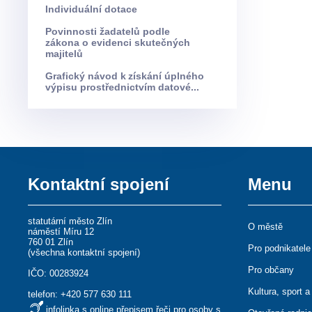
Individuální dotace
Povinnosti žadatelů podle
zákona o evidenci skutečných
majitelů
Grafický návod k získání úplného
výpisu prostřednictvím datové...
Kontaktní spojení
Menu
statutární město Zlín
O městě
náměstí Míru 12
760 01 Zlín
Pro podnikatele
(
všechna kontaktní spojení
)
Pro občany
IČO: 00283924
Kultura, sport a
telefon:
+420 577 630 111
infolinka s online přepisem řeči pro osoby s