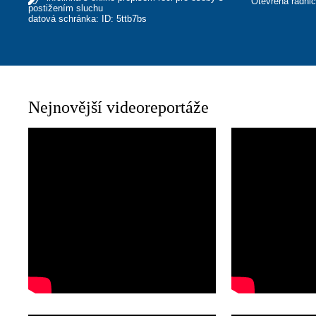
Otevřená radni
postižením sluchu
datová schránka: ID: 5ttb7bs
Nejnovější videoreportáže