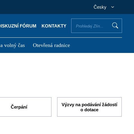
Česky
DISKUZNÍ FÓRUM
KONTAKTY
 a volný čas
Otevřená radnice
otřebuji vyřídit
Potřebuji zaplatit
Výzvy na podávání žádostí
Čerpání
o dotace