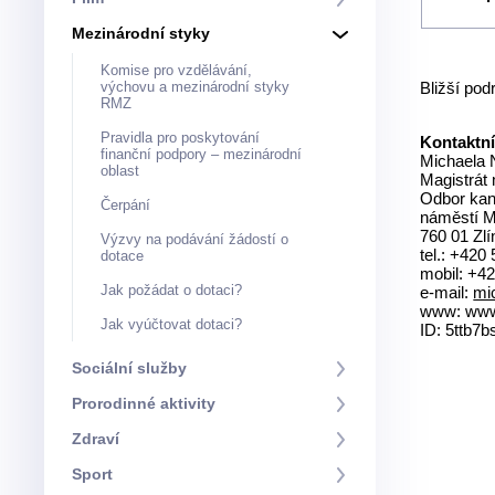
Mezinárodní styky
Komise pro vzdělávání,
Bližší po
výchovu a mezinárodní styky
RMZ
Pravidla pro poskytování
Kontaktní
finanční podpory – mezinárodní
Michaela
oblast
Magistrát 
Odbor kan
Čerpání
náměstí M
760 01 Zlí
Výzvy na podávání žádostí o
tel.: +420
dotace
mobil: +4
Jak požádat o dotaci?
e-mail:
mi
www: www.
Jak vyúčtovat dotaci?
ID: 5ttb7b
Sociální služby
Prorodinné aktivity
Zdraví
Sport