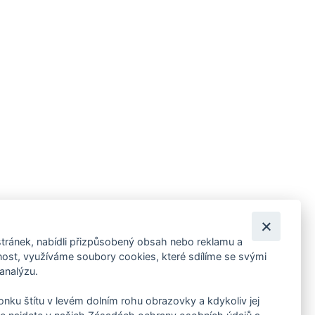
tránek, nabídli přizpůsobený obsah nebo reklamu a
 ankety, pozvánky na kulturní a sportovní akce?
st, využíváme soubory cookies, které sdílíme se svými
 analýzu.
konku štítu v levém dolním rohu obrazovky a kdykoliv jej