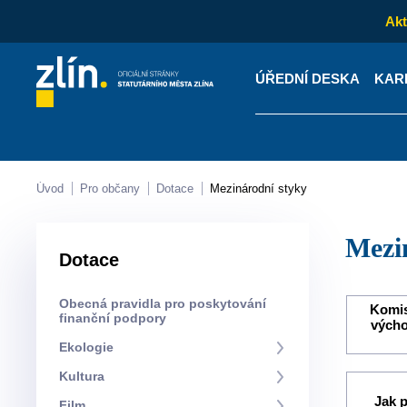
Akt
ÚŘEDNÍ DESKA
KAR
Kontakty
Úřední desk
Úvod
Pro občany
Dotace
Mezinárodní styky
Mez
Dotace
Obecná pravidla pro poskytování
Komis
finanční podpory
výcho
Ekologie
Kultura
Jak 
Film