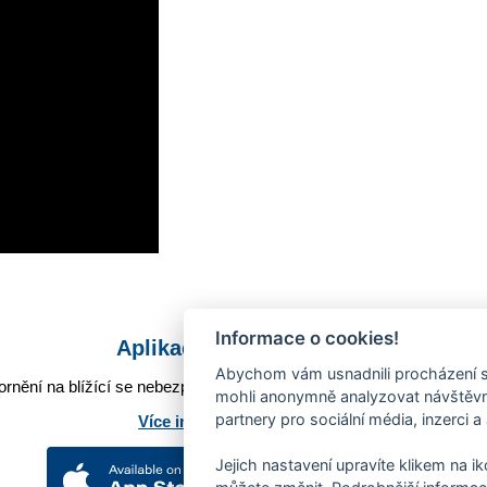
Informace o cookies!
Aplikace Mobilní rozhlas
Abychom vám usnadnili procházení s
rnění na blížící se nebezpečí, odstávky, poruchy a výpadky energií,
mohli anonymně analyzovat návštěvno
partnery pro sociální média, inzerci a
Více informací o aplikaci
Jejich nastavení upravíte klikem na i