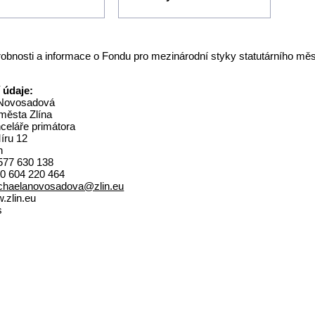
drobnosti a informace o Fondu pro mezinárodní styky statutárního m
 údaje:
 Novosadová
města Zlína
celáře primátora
íru 12
n
 577 630 138
20 604 220 464
chaelanovosadova@zlin.eu
zlin.eu
s