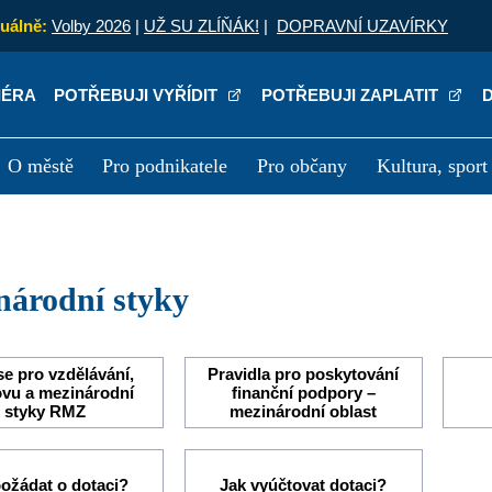
uálně:
Volby 2026
|
UŽ SU ZLÍŇÁK!
|
DOPRAVNÍ UZAVÍRKY
IÉRA
POTŘEBUJI VYŘÍDIT
POTŘEBUJI ZAPLATIT
O městě
Pro podnikatele
Pro občany
Kultura, sport
a
Kariéra
P
inárodní styky
e pro vzdělávání,
Pravidla pro poskytování
vu a mezinárodní
finanční podpory –
styky RMZ
mezinárodní oblast
požádat o dotaci?
Jak vyúčtovat dotaci?