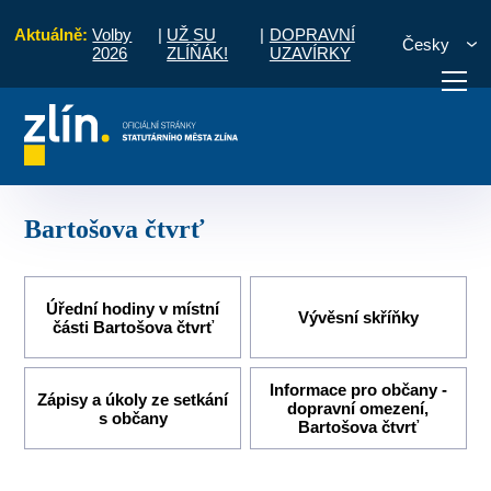
Aktuálně:
Volby
|
UŽ SU
|
DOPRAVNÍ
Česky
2026
ZLÍŇÁK!
UZAVÍRKY
Úvod
Pro občany
Místní části a komise
Bartošova čtvrť
otřebuji vyřídit
Potřebuji zaplatit
Diskuzní fór
Bartošova čtvrť
Úřední hodiny v místní
Vývěsní skříňky
části Bartošova čtvrť
Informace pro občany -
Zápisy a úkoly ze setkání
dopravní omezení,
s občany
Bartošova čtvrť