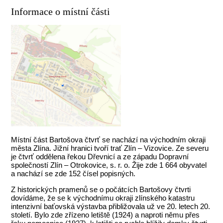
Informace o místní části
Místní část Bartošova čtvrť se nachází na východním okraji
města Zlína. Jižní hranici tvoří trať Zlín – Vizovice. Ze severu
je čtvrť oddělena řekou Dřevnicí a ze západu Dopravní
společností Zlín – Otrokovice, s. r. o. Žije zde 1 664 obyvatel
a nachází se zde 152 čísel popisných.
Z historických pramenů se o počátcích Bartošovy čtvrti
dovídáme, že se k východnímu okraji zlínského katastru
intenzivní baťovská výstavba přibližovala už ve 20. letech 20.
století. Bylo zde zřízeno letiště (1924) a naproti němu přes