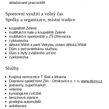
detašované pracoviště
Sportovní využití a volný čas
Spolky a organizace, místní tradice
koupaliště Zelené
multifukční hala u koupaliště Zelené
multifukční sportoviště u ZŠ Dřevnická
cyklostezka
dětské hřiště a park Velryba, ostaní dětská hřiště
Dům s pečovatelskou službou
Dúm s byty zvláštního určení
cyklostezka
Služby
Krajská nemocnice T. Bati a lékarna
Dopravní společnost Zlín - Otrokovice s. r. o.
www.dszo.cz
potraviny, supermarket
veterina
kynologické cvičiště
benzínová stanice
prodejna automobilů
autobazary