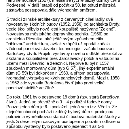
řeku nemocnice (1927), k letišti se rychle blížily domky čtvrti
Podvesné. V další etapě od počátku 50. let odtud městská
zástavba postupovala dále východním směrem.
S tradicí zlínské architektury z červených cihel ladily dvě
novostavby školních budov (1952, 1958) od architekta Drofy,
vedle škol přibylo nové letní koupaliště nazývané "Zelené".
Novostavba městského dopravního podniku (1956) od
architekta Plesníka také ještě svým způsobem ctila
"cihlovou" architekturu, avšak vzápětí už opodál začala
vládnout panelová stavební technologie - začalo budování
Bartošovy čtvrti. Projekt výstavby nového sídliště překročil za
školami a koupalištěm přes Jaroslavický potok a vstoupil na
území mezi Dřevnicí a železnicí. Nejprve tu byl r. 1957
zbudován montovaný dům (typ G 57), jiný experimentální
dům (G 59) byl dokončen r. 1960, a přitom postupovala
hromadná výstavba velkých panelových domů. Mezi r. 1958
a 1962 zde vyrostla Bartošova čtvrť jako první velké
panelové sídliště ve Zlíně.
Do roku 1961 bylo postaveno 19 domů (tzv. stará Bartošova
čtvrť). Jedná se převážně o 3 – 4 podlažní řadové domy.
Pouze jeden dům je 6-ti podlažní, jedná se o tzv. Včelín. Ze
stejného období pochází i zděný bytový dům s prodejnou
potravin a výměníkovou stanicí či budova mateřské školky a
jeslí. S desetiletým časovým odstupem a použitím odlišného
způsobu výstavby bylo postaveno jedenáct 4 až 5-ti