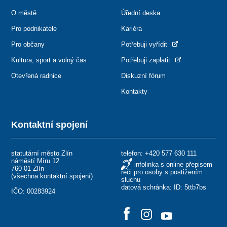
O městě
Úřední deska
Pro podnikatele
Kariéra
Pro občany
Potřebuji vyřídit
Kultura, sport a volný čas
Potřebuji zaplatit
Otevřená radnice
Diskuzní fórum
Kontakty
Kontaktní spojení
statutární město Zlín
telefon:
+420 577 630 111
náměstí Míru 12
infolinka s online přepisem
760 01 Zlín
řeči pro osoby s postižením
(
všechna kontaktní spojení
)
sluchu
datová schránka: ID: 5ttb7bs
IČO: 00283924