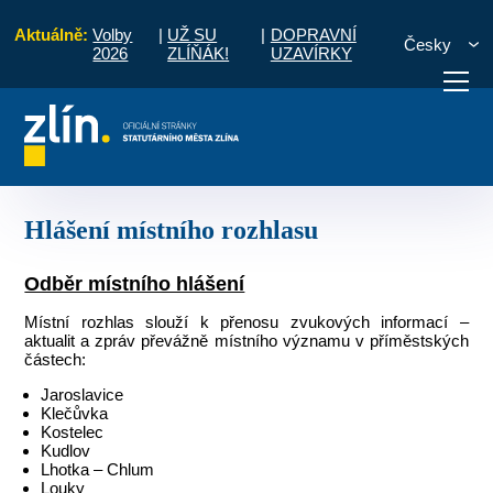
Aktuálně:
Volby
|
UŽ SU
|
DOPRAVNÍ
Česky
2026
ZLÍŇÁK!
UZAVÍRKY
občany
Místní části a komise
Kostelec
Hlášení místního rozhlasu
otřebuji vyřídit
Potřebuji zaplatit
Diskuzní fór
Hlášení místního rozhlasu
Odběr místního hlášení
Místní rozhlas slouží k přenosu zvukových informací –
aktualit a zpráv převážně místního významu v příměstských
částech:
Jaroslavice
Klečůvka
Kostelec
Kudlov
Lhotka – Chlum
Louky