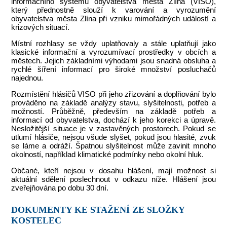
informačního systému obyvatelstva města Zlína (VISO),
který přednostně slouží k varování a vyrozumění
obyvatelstva města Zlína při vzniku mimořádných událostí a
krizových situací.
Místní rozhlasy se vždy uplatňovaly a stále uplatňují jako
klasické informační a vyrozumívací prostředky v obcích a
městech. Jejich základními výhodami jsou snadná obsluha a
rychlé šíření informací pro široké množství posluchačů
najednou.
Rozmístění hlásičů VISO při jeho zřizování a doplňování bylo
prováděno na základě analýzy stavu, slyšitelnosti, potřeb a
možností. Průběžně, především na základě potřeb a
informací od obyvatelstva, dochází k jeho korekci a úpravě.
Nesložitější situace je v zastavěných prostorech. Pokud se
utlumí hlásiče, nejsou všude slyšet, pokud jsou hlasité, zvuk
se láme a odráží. Špatnou slyšitelnost může zavinit mnoho
okolností, například klimatické podmínky nebo okolní hluk.
Občané, kteří nejsou v dosahu hlášení, mají možnost si
aktuální sdělení poslechnout v odkazu níže. Hlášení jsou
zveřejňována po dobu 30 dní.
DOKUMENTY KE STAŽENÍ ZE SLOŽKY
KOSTELEC