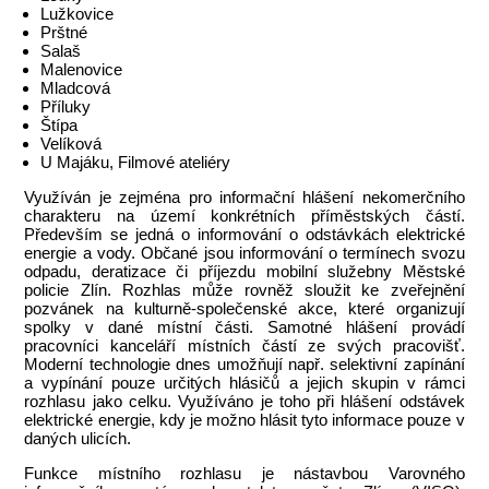
Lužkovice
Prštné
Salaš
Malenovice
Mladcová
Příluky
Štípa
Velíková
U Majáku, Filmové ateliéry
Využíván je zejména pro informační hlášení nekomerčního
charakteru na území konkrétních příměstských částí.
Především se jedná o informování o odstávkách elektrické
energie a vody. Občané jsou informování o termínech svozu
odpadu, deratizace či příjezdu mobilní služebny Městské
policie Zlín. Rozhlas může rovněž sloužit ke zveřejnění
pozvánek na kulturně-společenské akce, které organizují
spolky v dané místní části. Samotné hlášení provádí
pracovníci kanceláří místních částí ze svých pracovišť.
Moderní technologie dnes umožňují např. selektivní zapínání
a vypínání pouze určitých hlásičů a jejich skupin v rámci
rozhlasu jako celku. Využíváno je toho při hlášení odstávek
elektrické energie, kdy je možno hlásit tyto informace pouze v
daných ulicích.
Funkce místního rozhlasu je nástavbou Varovného