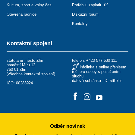
Kultura, sport a volný čas
Potřebuji zaplatit
Otevřená radnice
Diskuzní fórum
Kontakty
Kontaktní spojení
statutární město Zlín
telefon:
+420 577 630 111
náměstí Míru 12
infolinka s online přepisem
760 01 Zlín
řeči pro osoby s postižením
(
všechna kontaktní spojení
)
sluchu
datová schránka: ID: 5ttb7bs
IČO: 00283924
Odběr novinek