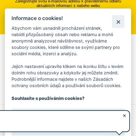
Zaregistrujte svou e-mailovou adresu k pravidelnému odběru
aktuálních informací z našeho webu
Informace o cookies!
Přihlásit se k odběru
Abychom vám usnadnili procházení stránek,
nabídli přizpůsobený obsah nebo reklamu a mohli
anonymně analyzovat návštěvnost, využíváme
Aplikace Mobilní rozhlas
soubory cookies, které sdílíme se svými partnery pro
sociální média, inzerci a analýzu.
Chcete dostávat do svého mobilu či mailu upozornění na
blížící se nebezpečí, odstávky, poruchy a výpadky energií,
Jejich nastavení upravíte klikem na ikonku štítu v levém
ankety, pozvánky na kulturní a sportovní akce?
dolním rohu obrazovky a kdykoliv jej můžete změnit.
Více informací o aplikaci
Podrobnější informace najdete v našich Zásadách
ochrany osobních údajů a používání souborů cookies.
Souhlasíte s používáním cookies?
© 2026 Magistrát města Zlína
Prohlášení o používání cookies
Ano, souhlasím
všechna práva vyhrazena
Ochrana osobních údajů
Prohlášení o přístupnosti
Podněty k webovým stránkám
Kontakt:
webmaster@zlin.eu
Nesouhlasím