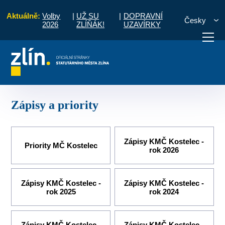
Aktuálně:
Volby
|
UŽ SU
|
DOPRAVNÍ
Česky
2026
ZLÍŇÁK!
UZAVÍRKY
y
Místní části a komise
Kostelec
Komise MČ
Zápisy a priority
otřebuji vyřídit
Potřebuji zaplatit
Diskuzní fór
Zápisy a priority
Zápisy KMČ Kostelec -
Priority MČ Kostelec
rok 2026
Zápisy KMČ Kostelec -
Zápisy KMČ Kostelec -
rok 2025
rok 2024
Zápisy KMČ Kostelec -
Zápisy KMČ Kostelec -