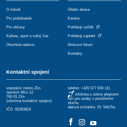
O městě
Úřední deska
Pro podnikatele
Kariéra
Pro občany
Potřebuji vyřídit
Kultura, sport a volný čas
Potřebuji zaplatit
Otevřená radnice
Diskuzní fórum
Kontakty
Kontaktní spojení
statutární město Zlín
telefon:
+420 577 630 111
náměstí Míru 12
infolinka s online přepisem
760 01 Zlín
řeči pro osoby s postižením
(
všechna kontaktní spojení
)
sluchu
datová schránka: ID: 5ttb7bs
IČO: 00283924