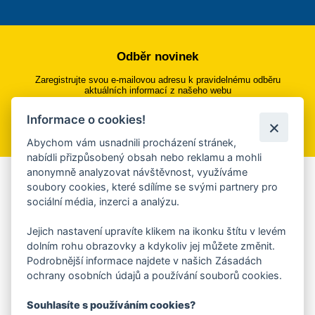
Odběr novinek
Zaregistrujte svou e-mailovou adresu k pravidelnému odběru
aktuálních informací z našeho webu
Informace o cookies!
Přihlásit se k odběru
Abychom vám usnadnili procházení stránek,
nabídli přizpůsobený obsah nebo reklamu a mohli
anonymně analyzovat návštěvnost, využíváme
Aplikace Mobilní rozhlas
soubory cookies, které sdílíme se svými partnery pro
sociální média, inzerci a analýzu.
Chcete dostávat do svého mobilu či mailu upozornění na
blížící se nebezpečí, odstávky, poruchy a výpadky energií,
Jejich nastavení upravíte klikem na ikonku štítu v levém
ankety, pozvánky na kulturní a sportovní akce?
dolním rohu obrazovky a kdykoliv jej můžete změnit.
Více informací o aplikaci
Podrobnější informace najdete v našich Zásadách
ochrany osobních údajů a používání souborů cookies.
Souhlasíte s používáním cookies?