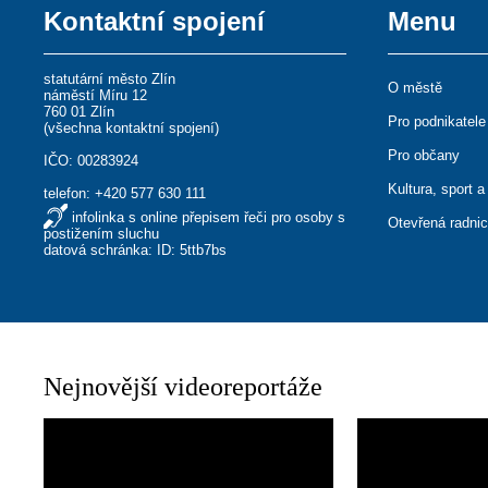
Kontaktní spojení
Menu
statutární město Zlín
O městě
náměstí Míru 12
760 01 Zlín
Pro podnikatele
(
všechna kontaktní spojení
)
Pro občany
IČO: 00283924
Kultura, sport a
telefon:
+420 577 630 111
infolinka s online přepisem řeči pro osoby s
Otevřená radni
postižením sluchu
datová schránka: ID: 5ttb7bs
Nejnovější videoreportáže