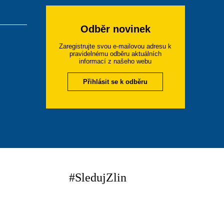
Odběr novinek
Zaregistrujte svou e-mailovou adresu k
pravidelnému odběru aktuálních
informací z našeho webu
Přihlásit se k odběru
#SledujZlin