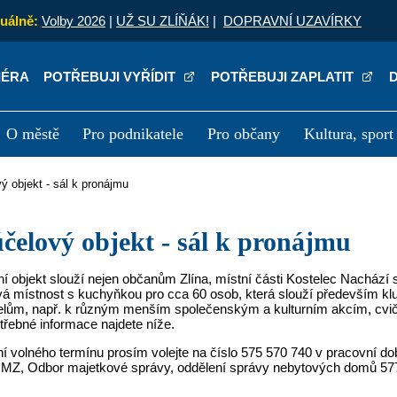
uálně:
Volby 2026
|
UŽ SU ZLÍŇÁK!
|
DOPRAVNÍ UZAVÍRKY
IÉRA
POTŘEBUJI VYŘÍDIT
POTŘEBUJI ZAPLATIT
O městě
Pro podnikatele
Pro občany
Kultura, sport
a
Kariéra
P
vý objekt - sál k pronájmu
eúčelový objekt - sál k pronájmu
í objekt slouží nejen občanům Zlína, místní části Kostelec Nachází 
á místnost s kuchyňkou pro cca 60 osob, která slouží především klu
elům, např. k různým menším společenským a kulturním akcím, cvič
třebné informace najdete níže.
í volného termínu prosím volejte na číslo 575 570 740 v pracovní d
MZ, Odbor majetkové správy, oddělení správy nebytových domů 577