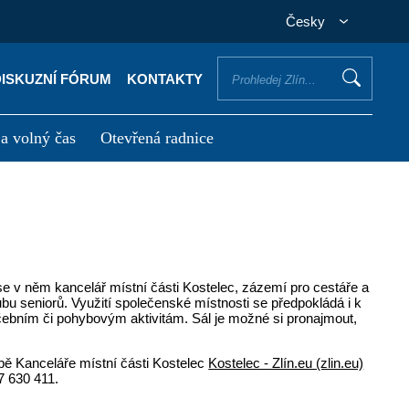
Česky
DISKUZNÍ FÓRUM
KONTAKTY
 a volný čas
Otevřená radnice
otřebuji vyřídit
Potřebuji zaplatit
se v něm kancelář místní části Kostelec, zázemí pro cestáře a
bu seniorů. Využití společenské místnosti se předpokládá i k
ebním či pohybovým aktivitám. Sál je možné si pronajmout,
obě Kanceláře místní části Kostelec
Kostelec - Zlín.eu (zlin.eu)
 630 411.