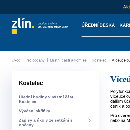
Akt
ÚŘEDNÍ DESKA
KAR
Kontakty
Úřední desk
Úvod
Pro občany
Místní části a komise
Kostelec
Víceúčelo
Víc
Kostelec
Polyfunkčn
víceúčelov
Úřední hodiny v místní části
dalším úč
Kostelec
ceník a po
Vývěsní skříňky
Pro ověřen
Zápisy a úkoly ze setkání s
nebo na M
občany