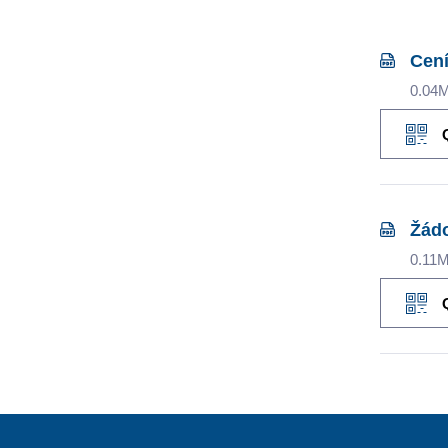
Cení
0.04
Žád
0.11