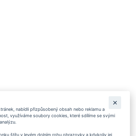
tránek, nabídli přizpůsobený obsah nebo reklamu a
 ankety, pozvánky na kulturní a sportovní akce?
st, využíváme soubory cookies, které sdílíme se svými
 analýzu.
konku štítu v levém dolním rohu obrazovky a kdykoliv jej