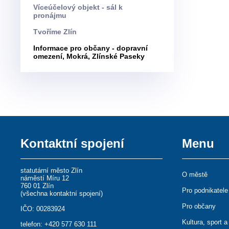
Víceúčelový objekt - sál k
pronájmu
Tvoříme Zlín
Informace pro občany - dopravní
omezení, Mokrá, Zlínské Paseky
Kontaktní spojení
Menu
statutární město Zlín
O městě
náměstí Míru 12
760 01 Zlín
Pro podnikatele
(
všechna kontaktní spojení
)
Pro občany
IČO: 00283924
Kultura, sport a
telefon:
+420 577 630 111