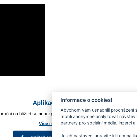
Informace o cookies!
Aplikace Mobilní rozhlas
Abychom vám usnadnili procházení s
rnění na blížící se nebezpečí, odstávky, poruchy a výpadky energií,
mohli anonymně analyzovat návštěvno
partnery pro sociální média, inzerci a
Více informací o aplikaci
Jejich nastavení upravíte klikem na i