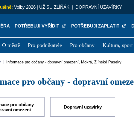
uálně:
Volby 2026
|
UŽ SU ZLÍŇÁK!
|
DOPRAVNÍ UZAVÍRKY
IÉRA
POTŘEBUJI VYŘÍDIT
POTŘEBUJI ZAPLATIT
O městě
Pro podnikatele
Pro občany
Kultura, sport
a
Kariéra
P
y
Informace pro občany - dopravní omezení, Mokrá, Zlínské Paseky
rmace pro občany - dopravní omeze
mace pro občany -
Dopravní uzavírky
pravní omezení