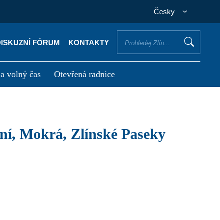
Česky
DISKUZNÍ FÓRUM
KONTAKTY
 a volný čas
Otevřená radnice
otřebuji vyřídit
Potřebuji zaplatit
ní, Mokrá, Zlínské Paseky