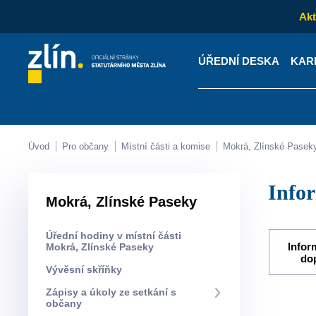
Akt
ÚŘEDNÍ DESKA
KAR
Kontakty
Úřední desk
Úvod
Pro občany
Místní části a komise
Mokrá, Zlínské Pasek
Info
Mokrá, Zlínské Paseky
Úřední hodiny v místní části
Infor
Mokrá, Zlínské Paseky
do
Vývěsní skříňky
Zápisy a úkoly ze setkání s
občany