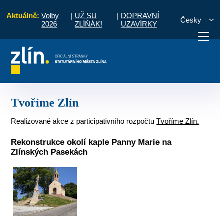
Aktuálně:
Volby
|
UŽ SU
|
DOPRAVNÍ
Česky
2026
ZLÍŇÁK!
UZAVÍRKY
bčany
Místní části a komise
Mokrá, Zlínské Paseky
Tvoříme Zlín
otřebuji vyřídit
Potřebuji zaplatit
Diskuzní fór
Tvoříme Zlín
Realizované akce z participativního rozpočtu
Tvoříme Zlín.
Rekonstrukce okolí kaple Panny Marie na
Zlínských Pasekách