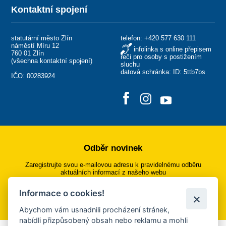
Kontaktní spojení
statutární město Zlín
telefon:
+420 577 630 111
náměstí Míru 12
infolinka s online přepisem
760 01 Zlín
řeči pro osoby s postižením
(
všechna kontaktní spojení
)
sluchu
datová schránka: ID: 5ttb7bs
IČO: 00283924
Odběr novinek
Zaregistrujte svou e-mailovou adresu k pravidelnému odběru
aktuálních informací z našeho webu
Informace o cookies!
Přihlásit se k odběru
Abychom vám usnadnili procházení stránek,
nabídli přizpůsobený obsah nebo reklamu a mohli