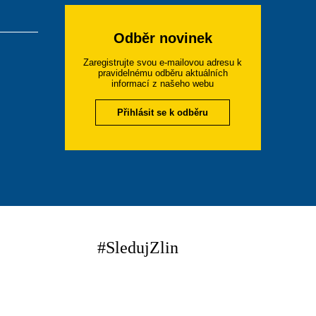
Odběr novinek
Zaregistrujte svou e-mailovou adresu k
pravidelnému odběru aktuálních
informací z našeho webu
Přihlásit se k odběru
#SledujZlin