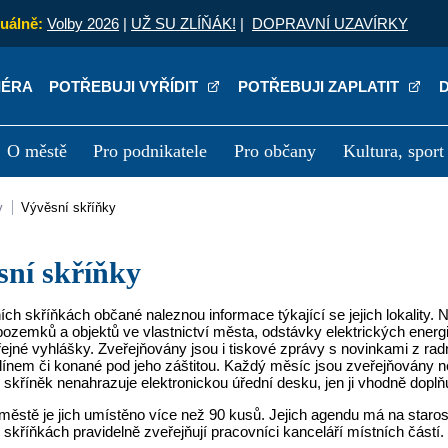
uálně:
Volby 2026
|
UŽ SU ZLÍŇÁK!
|
DOPRAVNÍ UZAVÍRKY
IÉRA
POTŘEBUJI VYŘÍDIT
POTŘEBUJI ZAPLATIT
O městě
Pro podnikatele
Pro občany
Kultura, sport
a
Kariéra
P
y
Vývěsní skříňky
ěsní skříňky
ch skříňkách občané naleznou informace týkající se jejich lokality. 
ozemků a objektů ve vlastnictví města, odstávky elektrických energ
řejné vyhlášky. Zveřejňovány jsou i tiskové zprávy s novinkami z ra
ínem či konané pod jeho záštitou. Každý měsíc jsou zveřejňovány n
skříněk nenahrazuje elektronickou úřední desku, jen ji vhodně doplň
ěstě je jich umístěno více než 90 kusů. Jejich agendu má na staros
skříňkách pravidelně zveřejňují pracovníci kanceláří místních částí.