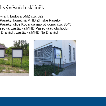
d vývěsních skříněk
okrá II, budova SMZ č.p. 622
 Paseky, konečná MHD Zlínské Paseky
 Paseky, ulice Kocanda naproti domu č.p. 3649
asecká, zastávka MHD Pasecká (u obchodu)
a Drahách, zastávka MHD Na Drahách