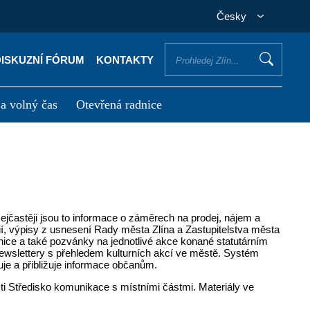
Česky
DISKUZNÍ FÓRUM
KONTAKTY
 a volný čas
Otevřená radnice
otřebuji vyřídit
Potřebuji zaplatit
Nejčastěji jsou to informace o záměrech na prodej, nájem a
ií, výpisy z usnesení Rady města Zlína a Zastupitelstva města
dnice a také pozvánky na jednotlivé akce konané statutárním
ewslettery s přehledem kulturních akcí ve městě. Systém
uje a přibližuje informace občanům.
ti Středisko komunikace s místními částmi. Materiály ve