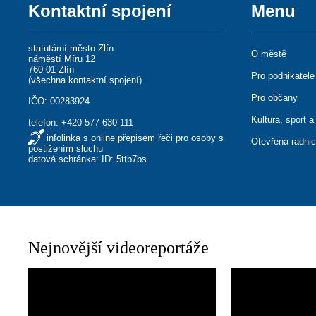
Kontaktní spojení
Menu
statutární město Zlín
O městě
náměstí Míru 12
760 01 Zlín
Pro podnikatele
(
všechna kontaktní spojení
)
Pro občany
IČO: 00283924
Kultura, sport a
telefon:
+420 577 630 111
infolinka s online přepisem řeči pro osoby s
Otevřená radni
postižením sluchu
datová schránka: ID: 5ttb7bs
Nejnovější videoreportáže