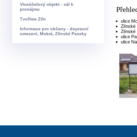
Víceúčelový objekt - sál k
Přehle
pronájmu
Tvoříme Zlín
ulice M
Zlínské
Informace pro občany - dopravní
Zlínské
omezení, Mokrá, Zlínské Paseky
ulice P
ulice N