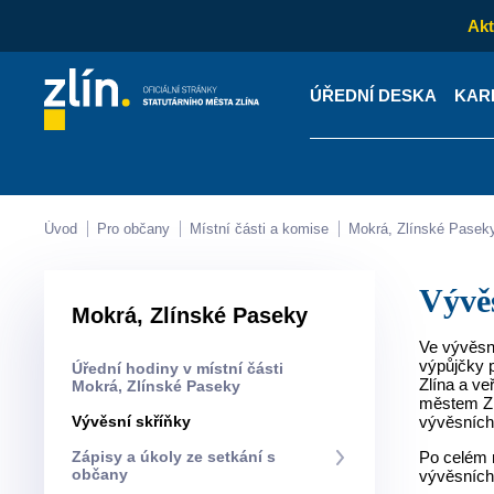
Akt
ÚŘEDNÍ DESKA
KAR
Kontakty
Úřední desk
Úvod
Pro občany
Místní části a komise
Mokrá, Zlínské Pasek
Výv
Mokrá, Zlínské Paseky
Ve vývěsní
výpůjčky p
Úřední hodiny v místní části
Zlína a ve
Mokrá, Zlínské Paseky
městem Zl
Vývěsní skříňky
vývěsních 
Zápisy a úkoly ze setkání s
Po celém m
občany
vývěsních 