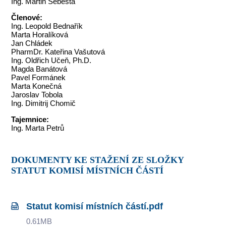
Ing. Martin Šebesta
Členové:
Ing. Leopold Bednařík
Marta Horalíková
Jan Chládek
PharmDr.
Kateřina Vašutová
Ing. Oldřich Učeň, Ph.D.
Magda Banátová
Pavel Formánek
Marta Konečná
Jaroslav Tobola
Ing. Dimitrij Chomič
Tajemnice:
Ing. Marta Petrů
DOKUMENTY KE STAŽENÍ ZE SLOŽKY
STATUT KOMISÍ MÍSTNÍCH ČÁSTÍ
Statut komisí místních částí.pdf
0.61MB