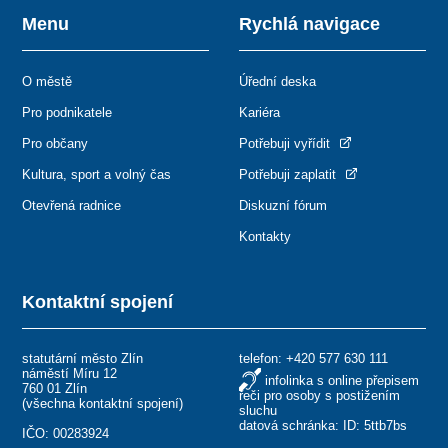
Menu
Rychlá navigace
O městě
Úřední deska
Pro podnikatele
Kariéra
Pro občany
Potřebuji vyřídit
Kultura, sport a volný čas
Potřebuji zaplatit
Otevřená radnice
Diskuzní fórum
Kontakty
Kontaktní spojení
statutární město Zlín
telefon:
+420 577 630 111
náměstí Míru 12
infolinka s online přepisem
760 01 Zlín
řeči pro osoby s postižením
(
všechna kontaktní spojení
)
sluchu
datová schránka: ID: 5ttb7bs
IČO: 00283924