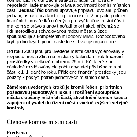
neposlední řadě stanovuje práva a povinnosti komisí místních
částí.
Jednací řád
komisí upravuje přípravu, svolání, průběh
jednání, usnášení a kontrolu plnění úkolů. V případě přidělení
finančních prostředků určených pro vyčleněné místní části
má komise právo stanovit pořadí priorit akcí, přičemž se
řídí
metodikou
schvalovanou radou města a úzce
spolupracuje s kompetentními odbory MMZ. Rozpočtového
krytí jednotlivých priorit následně schvaluje orgán obce.
Od roku 2009 jsou pro uvedené místní části vyčleňovány v
rozpočtu města Zlína na příslušný kalendářní rok
finanční
prostředky
v celkovém objemu 25 mil. Kč, které jsou
následně rozdělovány dle počtu obyvatel příslušné místní
části k 1. 1. daného roku. Přidělené finanční prostředky jsou
použity k pokrytí potřeb jednotlivých místních částí.
Záměrem uvedených kroků je kromě řešení prioritních
požadavků jednotlivých lokalit i rozšíření spolupráce
města s občany místních částí, zkvalitnění komunikace a
zapojení obyvatel do řízení města včetně zvýšení veřejné
kontroly.
Členové komise místní části
Předseda: