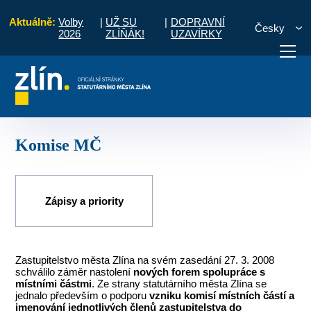
Aktuálně:
Volby
|
UŽ SU
|
DOPRAVNÍ
Česky
2026
ZLÍŇÁK!
UZAVÍRKY
Úvod
Pro občany
Místní části a komise
Louky
Komise MČ
otřebuji vyřídit
Potřebuji zaplatit
Diskuzní fór
Komise MČ
Zápisy a priority
Zastupitelstvo města Zlína na svém zasedání 27. 3. 2008
schválilo záměr nastolení
nových forem spolupráce s
místními částmi
. Ze strany statutárního města Zlína se
jednalo především o podporu
vzniku komisí místních částí a
jmenování jednotlivých členů zastupitelstva do