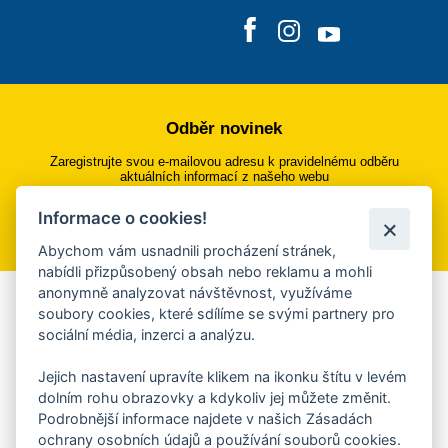
Odběr novinek
Zaregistrujte svou e-mailovou adresu k pravidelnému odběru
aktuálních informací z našeho webu
Informace o cookies!
Přihlásit se k odběru
Abychom vám usnadnili procházení stránek,
nabídli přizpůsobený obsah nebo reklamu a mohli
anonymně analyzovat návštěvnost, využíváme
Aplikace Mobilní rozhlas
soubory cookies, které sdílíme se svými partnery pro
sociální média, inzerci a analýzu.
Chcete dostávat do svého mobilu či mailu upozornění na
blížící se nebezpečí, odstávky, poruchy a výpadky energií,
Jejich nastavení upravíte klikem na ikonku štítu v levém
ankety, pozvánky na kulturní a sportovní akce?
dolním rohu obrazovky a kdykoliv jej můžete změnit.
Více informací o aplikaci
Podrobnější informace najdete v našich Zásadách
ochrany osobních údajů a používání souborů cookies.