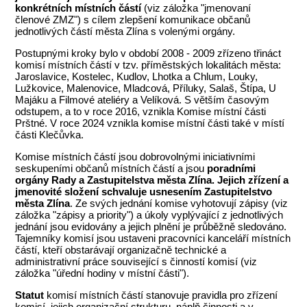
konkrétních místních částí
(viz záložka "jmenovaní
členové
ZMZ
") s cílem zlepšení komunikace občanů
jednotlivých částí města Zlína s volenými orgány.
Postupnými kroky bylo v období 2008 - 2009 zřízeno třináct
komisí místních částí v tzv. příměstských lokalitách města:
Jaroslavice, Kostelec, Kudlov, Lhotka a Chlum, Louky,
Lužkovice, Malenovice, Mladcová, Příluky, Salaš, Štípa, U
Majáku a Filmové ateliéry a Velíková. S větším časovým
odstupem, a to v roce 2016, vznikla Komise místní části
Prštné. V roce 2024 vznikla komise místní části také v místí
části Klečůvka.
Komise místních částí jsou dobrovolnými iniciativními
seskupeními občanů místních částí a jsou
poradními
orgány Rady a Zastupitelstva města Zlína. Jejich zřízení a
jmenovité složení schvaluje usnesením Zastupitelstvo
města Zlína
. Ze svých jednání komise vyhotovují zápisy (viz
záložka "zápisy a priority") a úkoly vyplývající z jednotlivých
jednání jsou evidovány a jejich plnění je průběžně sledováno.
Tajemníky komisí jsou ustaveni pracovníci kanceláří místních
částí, kteří obstarávají organizačně technické a
administrativní práce související s činností komisí (viz
záložka "úřední hodiny v místní části").
Statut
komisí místních částí stanovuje pravidla pro zřízení
komisí, jejich organizační strukturu, náplň činnosti a v