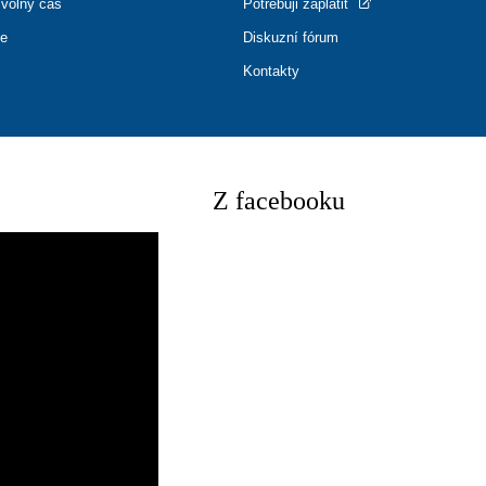
 volný čas
Potřebuji zaplatit
ce
Diskuzní fórum
Kontakty
Z facebooku