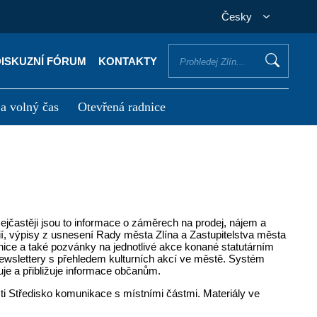
Česky
DISKUZNÍ FÓRUM
KONTAKTY
 a volný čas
Otevřená radnice
otřebuji vyřídit
Potřebuji zaplatit
Nejčastěji jsou to informace o záměrech na prodej, nájem a
ií, výpisy z usnesení Rady města Zlína a Zastupitelstva města
dnice a také pozvánky na jednotlivé akce konané statutárním
ewslettery s přehledem kulturních akcí ve městě. Systém
uje a přibližuje informace občanům.
ti Středisko komunikace s místními částmi. Materiály ve