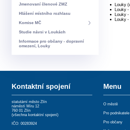
Jmenovaní členové ZMZ
Louky (u
Louky -
Hlášení místního rozhlasu
Louky -
Louky - 
Komise MČ
Studie návsi v Loukách
Informace pro občany - dopravní
omezení, Louky
Kontaktní spojení
Menu
statutární město Zlín
O městě
náměstí Míru 12
760 01 Zlín
Pro podnikatele
(
všechna kontaktní spojení
)
Pro občany
IČO: 00283924