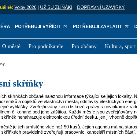
uálně:
Volby 2026
|
UŽ SU ZLÍŇÁK!
|
DOPRAVNÍ UZAVÍRKY
IÉRA
POTŘEBUJI VYŘÍDIT
POTŘEBUJI ZAPLATIT
O městě
Pro podnikatele
Pro občany
Kultura, sport
a
Kariéra
P
ňky
ěsní skříňky
ch skříňkách občané naleznou informace týkající se jejich lokality. 
ozemků a objektů ve vlastnictví města, odstávky elektrických energ
řejné vyhlášky. Zveřejňovány jsou i tiskové zprávy s novinkami z ra
ínem či konané pod jeho záštitou. Každý měsíc jsou zveřejňovány n
skříněk nenahrazuje elektronickou úřední desku, jen ji vhodně doplň
ěstě je jich umístěno více než 90 kusů. Jejich agendu má na staros
skříňkách pravidelně zveřejňují pracovníci kanceláří místních částí.