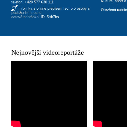
Kultura, sport a
telefon:
+420 577 630 111
infolinka s online přepisem řeči pro osoby s
Otevřená radni
postižením sluchu
datová schránka: ID: 5ttb7bs
Nejnovější videoreportáže