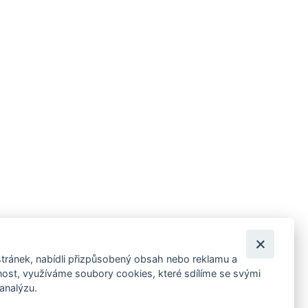
tránek, nabídli přizpůsobený obsah nebo reklamu a
 ankety, pozvánky na kulturní a sportovní akce?
st, využíváme soubory cookies, které sdílíme se svými
 analýzu.