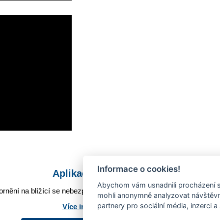
Informace o cookies!
Aplikace Mobilní rozhlas
Abychom vám usnadnili procházení s
rnění na blížící se nebezpečí, odstávky, poruchy a výpadky energií,
mohli anonymně analyzovat návštěvno
partnery pro sociální média, inzerci a
Více informací o aplikaci