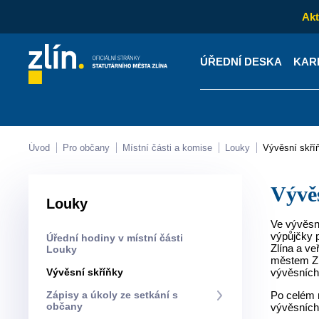
Akt
ÚŘEDNÍ DESKA
KAR
Kontakty
Úřední desk
Úvod
Pro občany
Místní části a komise
Louky
Vývěsní skří
Výv
Louky
Ve vývěsní
výpůjčky p
Úřední hodiny v místní části
Zlína a ve
Louky
městem Zl
Vývěsní skříňky
vývěsních 
Zápisy a úkoly ze setkání s
Po celém m
občany
vývěsních 