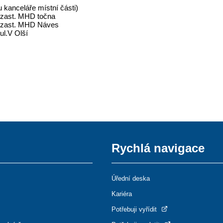
 kanceláře místní části)
 zast. MHD točna
 zast. MHD Náves
ul.V Olší
Rychlá navigace
Úřední deska
Kariéra
Potřebuji vyřídit