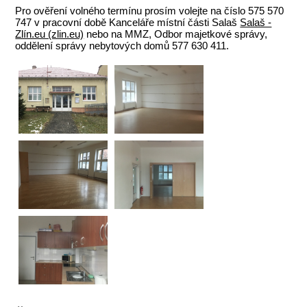
Pro ověření volného termínu prosím volejte na číslo 575 570
747 v pracovní době Kanceláře místní části Salaš
Salaš -
Zlín.eu (zlin.eu)
nebo na MMZ, Odbor majetkové správy,
oddělení správy nebytových domů 577 630 411.