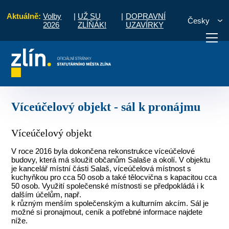
Aktuálně:
Volby
|
UŽ SU
|
DOPRAVNÍ
Česky
2026
ZLÍŇÁK!
UZAVÍRKY
Místní části a komise
Salaš
Víceúčelový objekt - sál k pronájmu
otřebuji vyřídit
Potřebuji zaplatit
Diskuzní fór
Víceúčelový objekt - sál k pronájmu
Víceúčelový objekt
V roce 2016 byla dokončena rekonstrukce víceúčelové
budovy, která má sloužit občanům Salaše a okolí. V objektu
je kancelář místní části Salaš, víceúčelová místnost s
kuchyňkou pro cca 50 osob a také tělocvična s kapacitou cca
50 osob. Využití společenské místnosti se předpokládá i k
dalším účelům, např.
k různým menším společenským a kulturním akcím. Sál je
možné si pronajmout, ceník a potřebné informace najdete
níže.