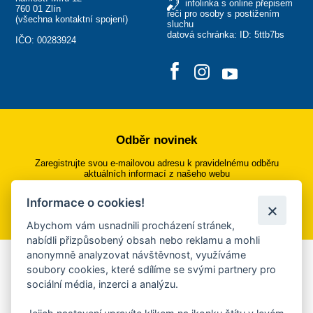
infolinka s online přepisem
760 01 Zlín
řeči pro osoby s postižením
(
všechna kontaktní spojení
)
sluchu
datová schránka: ID: 5ttb7bs
IČO: 00283924
Odběr novinek
Zaregistrujte svou e-mailovou adresu k pravidelnému odběru
aktuálních informací z našeho webu
Informace o cookies!
Přihlásit se k odběru
Abychom vám usnadnili procházení stránek,
nabídli přizpůsobený obsah nebo reklamu a mohli
anonymně analyzovat návštěvnost, využíváme
Aplikace Mobilní rozhlas
soubory cookies, které sdílíme se svými partnery pro
sociální média, inzerci a analýzu.
Chcete dostávat do svého mobilu či mailu upozornění na
blížící se nebezpečí, odstávky, poruchy a výpadky energií,