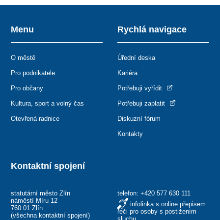
Menu
Rychlá navigace
O městě
Úřední deska
Pro podnikatele
Kariéra
Pro občany
Potřebuji vyřídit
Kultura, sport a volný čas
Potřebuji zaplatit
Otevřená radnice
Diskuzní fórum
Kontakty
Kontaktní spojení
statutární město Zlín
telefon:
+420 577 630 111
náměstí Míru 12
infolinka s online přepisem
760 01 Zlín
řeči pro osoby s postižením
(
všechna kontaktní spojení
)
sluchu