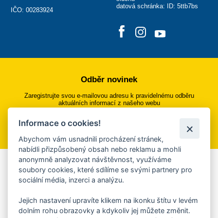
datová schránka: ID: 5ttb7bs
IČO: 00283924
Odběr novinek
Zaregistrujte svou e-mailovou adresu k pravidelnému odběru
aktuálních informací z našeho webu
Informace o cookies!
Přihlásit se k odběru
Abychom vám usnadnili procházení stránek,
nabídli přizpůsobený obsah nebo reklamu a mohli
anonymně analyzovat návštěvnost, využíváme
Aplikace Mobilní rozhlas
soubory cookies, které sdílíme se svými partnery pro
sociální média, inzerci a analýzu.
Chcete dostávat do svého mobilu či mailu upozornění na
blížící se nebezpečí, odstávky, poruchy a výpadky energií,
Jejich nastavení upravíte klikem na ikonku štítu v levém
ankety, pozvánky na kulturní a sportovní akce?
dolním rohu obrazovky a kdykoliv jej můžete změnit.
Více informací o aplikaci