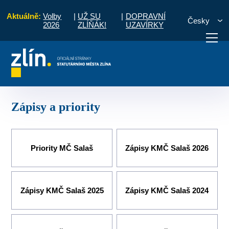
Aktuálně:
Volby
|
UŽ SU
|
DOPRAVNÍ
Česky
2026
ZLÍŇÁK!
UZAVÍRKY
čany
Místní části a komise
Salaš
Komise MČ
Zápisy a priority
otřebuji vyřídit
Potřebuji zaplatit
Diskuzní fór
Zápisy a priority
Priority MČ Salaš
Zápisy KMČ Salaš 2026
Zápisy KMČ Salaš 2025
Zápisy KMČ Salaš 2024