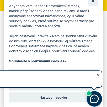
Abychom vám usnadnili procházení stránek,
nabídli přizpůsobený obsah nebo reklamu a mohli
anonymně analyzovat návštěvnost, využíváme
Aplikace Mobilní rozhlas
soubory cookies, které sdílíme se svými partnery pro
sociální média, inzerci a analýzu.
Chcete dostávat do svého mobilu či mailu upozornění na
blížící se nebezpečí, odstávky, poruchy a výpadky energií,
Jejich nastavení upravíte klikem na ikonku štítu v levém
ankety, pozvánky na kulturní a sportovní akce?
dolním rohu obrazovky a kdykoliv jej můžete změnit.
Více informací o aplikaci
Podrobnější informace najdete v našich Zásadách
ochrany osobních údajů a používání souborů cookies.
Souhlasíte s používáním cookies?
© 2026 Magistrát města Zlína
Prohlášení o používání cookies
Ano, souhlasím
všechna práva vyhrazena
Ochrana osobních údajů
Prohlášení o přístupnosti
Podněty k webovým stránkám
Kontakt:
webmaster@zlin.eu
Nesouhlasím
Nastavení cookies