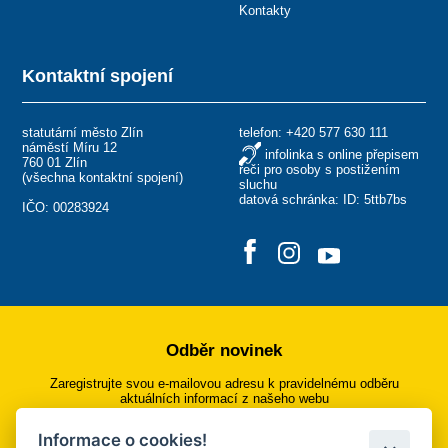
Kontakty
Kontaktní spojení
statutární město Zlín
telefon:
+420 577 630 111
náměstí Míru 12
infolinka s online přepisem
760 01 Zlín
řeči pro osoby s postižením
(
všechna kontaktní spojení
)
sluchu
datová schránka: ID: 5ttb7bs
IČO: 00283924
Odběr novinek
Zaregistrujte svou e-mailovou adresu k pravidelnému odběru
aktuálních informací z našeho webu
Informace o cookies!
Přihlásit se k odběru