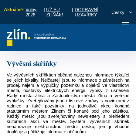
Aktuálně:
Volby
|
UŽ SU
|
DOPRAVNÍ
Česky
2026
ZLÍŇÁK!
UZAVÍRKY
Úvod
Pro občany
Místní části a komise
Salaš
Vývěsní skříňky
otřebuji vyřídit
Potřebuji zaplatit
Diskuzní fór
Vývěsní skříňky
Ve vývěsních skříňkách občané naleznou informace týkající
se jejich lokality. Nejčastěji jsou to informace o záměrech na
prodej, nájem a výpůjčky pozemků a objektů ve vlastnictví
města, odstávky elektrických energií, výpisy z usnesení
Rady města Zlína a Zastupitelstva města Zlína a veřejné
vyhlášky. Zveřejňovány jsou i tiskové zprávy s novinkami z
radnice a také pozvánky na jednotlivé akce konané
statutárním městem Zlínem či konané pod jeho záštitou.
Každý měsíc jsou zveřejňovány newslettery s přehledem
kulturních akcí ve městě. Systém vývěsních skříněk
nenahrazuje elektronickou úřední desku, jen ji vhodně
doplňuje a přibližuje informace občanům.