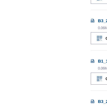
B3_
0.06
B1_1
0.06
B3_