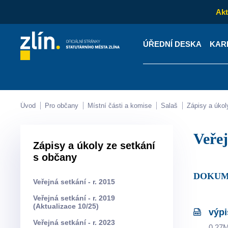
Akt
ÚŘEDNÍ DESKA
KAR
Kontakty
Úřední desk
Úvod
Pro občany
Místní části a komise
Salaš
Zápisy a úko
Veře
Zápisy a úkoly ze setkání
s občany
DOKUM
Veřejná setkání - r. 2015
Veřejná setkání - r. 2019
(Aktualizace 10/25)
výpi
Veřejná setkání - r. 2023
0.27