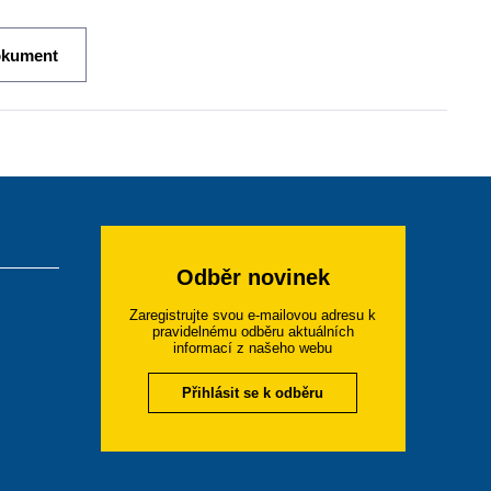
okument
Odběr novinek
Zaregistrujte svou e-mailovou adresu k
pravidelnému odběru aktuálních
informací z našeho webu
Přihlásit se k odběru