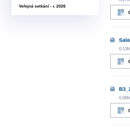
Veřejná setkání - r. 2026
Sala
0.13
B3_
0.06