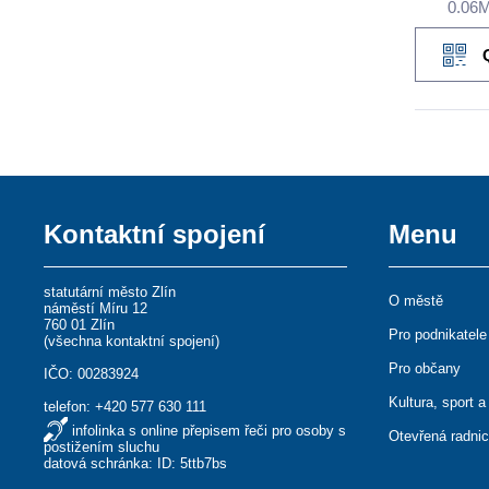
0.06
Kontaktní spojení
Menu
statutární město Zlín
O městě
náměstí Míru 12
760 01 Zlín
Pro podnikatele
(
všechna kontaktní spojení
)
Pro občany
IČO: 00283924
Kultura, sport a
telefon:
+420 577 630 111
infolinka s online přepisem řeči pro osoby s
Otevřená radni
postižením sluchu
datová schránka: ID: 5ttb7bs