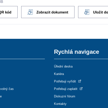
MB
QR kód
Zobrazit dokument
Uložit d
Rychlá navigace
Úřední deska
Kariéra
Potřebuji vyřídit
 volný čas
Potřebuji zaplatit
ce
Diskuzní fórum
Kontakty