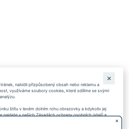
tránek, nabídli přizpůsobený obsah nebo reklamu a
 ankety, pozvánky na kulturní a sportovní akce?
st, využíváme soubory cookies, které sdílíme se svými
 analýzu.
konku štítu v levém dolním rohu obrazovky a kdykoliv jej
e najdete v našich Zásadách ochrany osobních údajů a