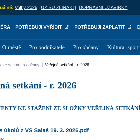
uálně:
Volby 2026
|
UŽ SU ZLÍŇÁK!
|
DOPRAVNÍ UZAVÍRKY
IÉRA
POTŘEBUJI VYŘÍDIT
POTŘEBUJI ZAPLATIT
O městě
Pro podnikatele
Pro občany
Kultura, sport
a
Kariéra
P
ly ze setkání s občany
Veřejná setkání - r. 2026
jná setkání - r. 2026
ENTY KE STAŽENÍ ZE SLOŽKY VEŘEJNÁ SETKÁNÍ -
s úkolů z VS Salaš 19. 3. 2026.pdf
MB