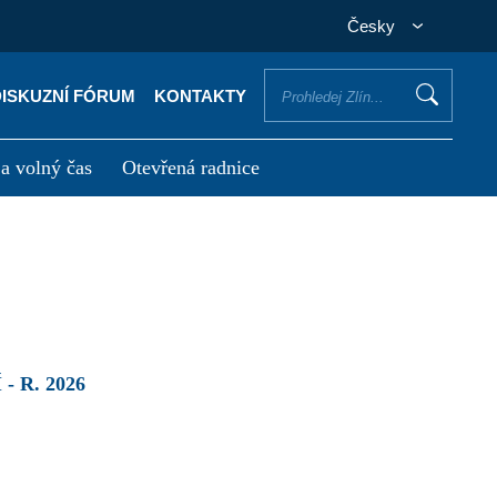
Česky
DISKUZNÍ FÓRUM
KONTAKTY
 a volný čas
Otevřená radnice
otřebuji vyřídit
Potřebuji zaplatit
 R. 2026