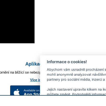
Informace o cookies!
Aplikace Mobilní rozhlas
Abychom vám usnadnili procházení s
rnění na blížící se nebezpečí, odstávky, poruchy a výpadky energií,
mohli anonymně analyzovat návštěvno
partnery pro sociální média, inzerci a
Více informací o aplikaci
Jejich nastavení upravíte klikem na i
můžete změnit. Podrobnější informac
používání souborů cookies.