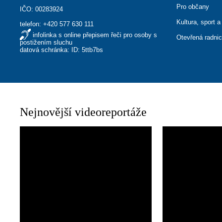
Pro občany
IČO: 00283924
Kultura, sport a
telefon:
+420 577 630 111
infolinka s online přepisem řeči pro osoby s
Otevřená radni
postižením sluchu
datová schránka: ID: 5ttb7bs
Nejnovější videoreportáže