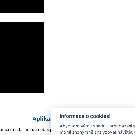
Informace o cookies!
Aplikace Mobilní rozhlas
Abychom vám usnadnili procházení s
rnění na blížící se nebezpečí, odstávky, poruchy a výpadky energií,
mohli anonymně analyzovat návštěvno