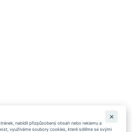
tránek, nabídli přizpůsobený obsah nebo reklamu a
 ankety, pozvánky na kulturní a sportovní akce?
st, využíváme soubory cookies, které sdílíme se svými