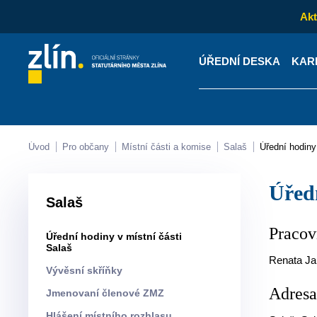
Akt
ÚŘEDNÍ DESKA
KAR
Kontakty
Úřední desk
Úvod
Pro občany
Místní části a komise
Salaš
Úřední hodin
Úře
Salaš
Pracov
Úřední hodiny v místní části
Salaš
Renata Ja
Vývěsní skříňky
Adres
Jmenovaní členové ZMZ
Hlášení místního rozhlasu