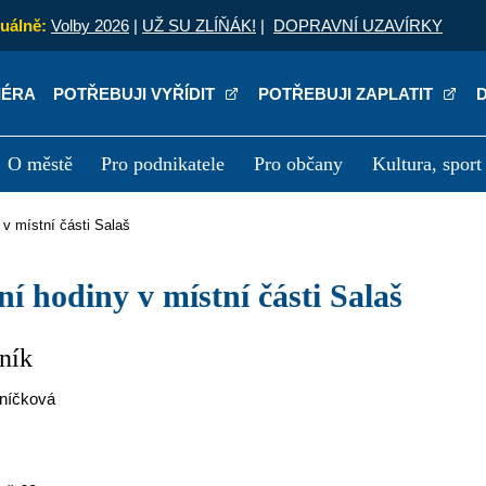
uálně:
Volby 2026
|
UŽ SU ZLÍŇÁK!
|
DOPRAVNÍ UZAVÍRKY
IÉRA
POTŘEBUJI VYŘÍDIT
POTŘEBUJI ZAPLATIT
O městě
Pro podnikatele
Pro občany
Kultura, sport
a
Kariéra
P
y v místní části Salaš
dní hodiny v místní části Salaš
ník
níčková
a