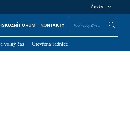
Česky
DISKUZNÍ FÓRUM
KONTAKTY
 a volný čas
Otevřená radnice
otřebuji vyřídit
Potřebuji zaplatit