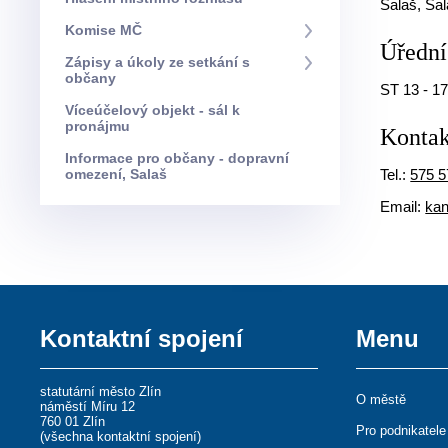
Salaš, Sa
Komise MČ
Úřední
Zápisy a úkoly ze setkání s
občany
ST 13 - 17
Víceúčelový objekt - sál k
pronájmu
Kontak
Informace pro občany - dopravní
omezení, Salaš
Tel.:
575 5
Email:
kan
Kontaktní spojení
Menu
statutární město Zlín
O městě
náměstí Míru 12
760 01 Zlín
Pro podnikatele
(
všechna kontaktní spojení
)