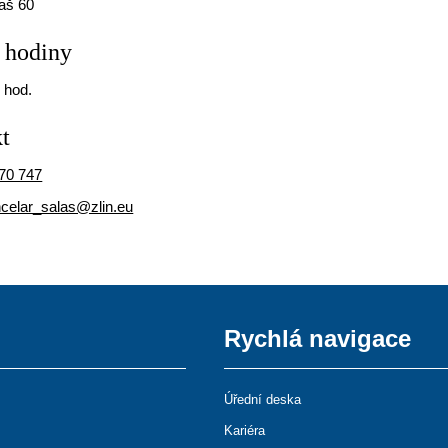
laš 60
 hodiny
 hod.
t
70 747
celar_salas@zlin.eu
Rychlá navigace
Úřední deska
Kariéra