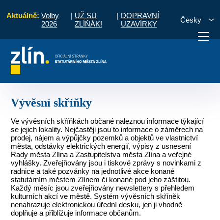
Aktuálně:
Volby
|
UŽ SU
|
DOPRAVNÍ
Česky
2026
ZLÍŇÁK!
UZAVÍRKY
Pro občany
Místní části a komise
Jaroslavice
Vývěsní skříňky
otřebuji vyřídit
Potřebuji zaplatit
Diskuzní fór
Vývěsní skříňky
Ve vývěsních skříňkách občané naleznou informace týkající
se jejich lokality. Nejčastěji jsou to informace o záměrech na
prodej, nájem a výpůjčky pozemků a objektů ve vlastnictví
města, odstávky elektrických energií, výpisy z usnesení
Rady města Zlína a Zastupitelstva města Zlína a veřejné
vyhlášky. Zveřejňovány jsou i tiskové zprávy s novinkami z
radnice a také pozvánky na jednotlivé akce konané
statutárním městem Zlínem či konané pod jeho záštitou.
Každý měsíc jsou zveřejňovány newslettery s přehledem
kulturních akcí ve městě. Systém vývěsních skříněk
nenahrazuje elektronickou úřední desku, jen ji vhodně
doplňuje a přibližuje informace občanům.