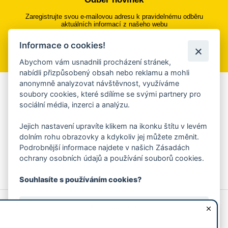
Zaregistrujte svou e-mailovou adresu k pravidelnému odběru
aktuálních informací z našeho webu
Informace o cookies!
Přihlásit se k odběru
Abychom vám usnadnili procházení stránek,
nabídli přizpůsobený obsah nebo reklamu a mohli
anonymně analyzovat návštěvnost, využíváme
Aplikace Mobilní rozhlas
soubory cookies, které sdílíme se svými partnery pro
sociální média, inzerci a analýzu.
Chcete dostávat do svého mobilu či mailu upozornění na
blížící se nebezpečí, odstávky, poruchy a výpadky energií,
Jejich nastavení upravíte klikem na ikonku štítu v levém
ankety, pozvánky na kulturní a sportovní akce?
dolním rohu obrazovky a kdykoliv jej můžete změnit.
Více informací o aplikaci
Podrobnější informace najdete v našich Zásadách
ochrany osobních údajů a používání souborů cookies.
Souhlasíte s používáním cookies?
© 2026 Magistrát města Zlína
Prohlášení o používání cookies
Ano, souhlasím
všechna práva vyhrazena
Ochrana osobních údajů
Prohlášení o přístupnosti
Podněty k webovým stránkám
Kontakt:
webmaster@zlin.eu