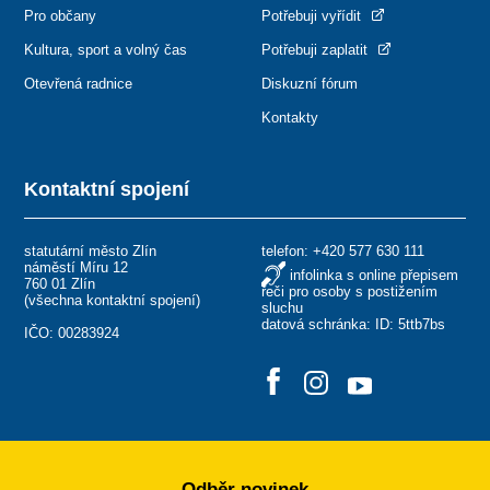
Pro občany
Potřebuji vyřídit
Kultura, sport a volný čas
Potřebuji zaplatit
Otevřená radnice
Diskuzní fórum
Kontakty
Kontaktní spojení
statutární město Zlín
telefon:
+420 577 630 111
náměstí Míru 12
infolinka s online přepisem
760 01 Zlín
řeči pro osoby s postižením
(
všechna kontaktní spojení
)
sluchu
datová schránka: ID: 5ttb7bs
IČO: 00283924
Odběr novinek