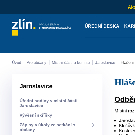
Akt
ÚŘEDNÍ DESKA
KAR
Kontakty
Úřední desk
Úvod
Pro občany
Místní části a komise
Jaroslavice
Hlášen
Hlá
Jaroslavice
Odběr
Úřední hodiny v místní části
Jaroslavice
Místní ro
Vývěsní skříňky
Jarosla
Zápisy a úkoly ze setkání s
Klečův
občany
Kostele