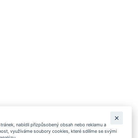
tránek, nabídli přizpůsobený obsah nebo reklamu a
 ankety, pozvánky na kulturní a sportovní akce?
st, využíváme soubory cookies, které sdílíme se svými
 analýzu.