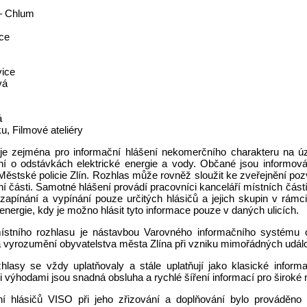
– Chlum
ce
ice
vá
á
u, Filmové ateliéry
je zejména pro informační hlášení nekomerčního charakteru na ú
ní o odstávkách elektrické energie a vody. Občané jsou informová
ěstské policie Zlín. Rozhlas může rovněž sloužit ke zveřejnění poz
í části. Samotné hlášení provádí pracovníci kanceláří místních část
 zapínání a vypínání pouze určitých hlásičů a jejich skupin v rámc
 energie, kdy je možno hlásit tyto informace pouze v daných ulicích.
stního rozhlasu je nástavbou Varovného informačního systému o
 vyrozumění obyvatelstva města Zlína při vzniku mimořádných událos
zhlasy se vždy uplatňovaly a stále uplatňují jako klasické infor
i výhodami jsou snadná obsluha a rychlé šíření informací pro široké
í hlásičů VISO při jeho zřizování a doplňování bylo prováděno n