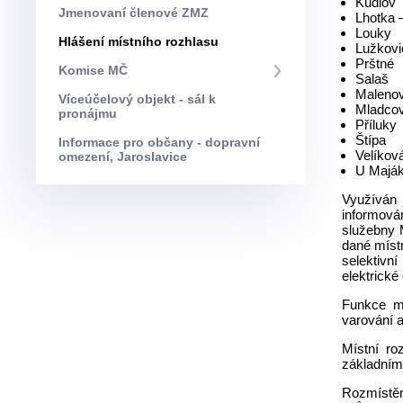
Kudlov
Jmenovaní členové ZMZ
Lhotka 
Louky
Hlášení místního rozhlasu
Lužkovi
Prštné
Komise MČ
Salaš
Malenov
Víceúčelový objekt - sál k
Mladco
pronájmu
Příluky
Štípa
Informace pro občany - dopravní
Velíkov
omezení, Jaroslavice
U Maják
Využíván 
informová
služebny M
dané místn
selektivní
elektrické
Funkce mí
varování a
Místní ro
základním
Rozmístěn