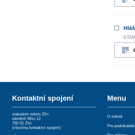
Hláš
0.51
Kontaktní spojení
Menu
statutární město Zlín
O městě
náměstí Míru 12
760 01 Zlín
Pro podnikatele
(
všechna kontaktní spojení
)