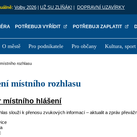
uálně:
Volby 2026
|
UŽ SU ZLÍŇÁK!
|
DOPRAVNÍ UZAVÍRKY
IÉRA
POTŘEBUJI VYŘÍDIT
POTŘEBUJI ZAPLATIT
O městě
Pro podnikatele
Pro občany
Kultura, sport
a
Kariéra
P
í místního rozhlasu
šení místního rozhlasu
 místního hlášení
zhlas slouží k přenosu zvukových informací – aktualit a zpráv přev
vice
ka
c