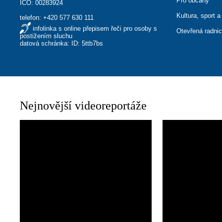
Pro občany
IČO: 00283924
Kultura, sport a
telefon:
+420 577 630 111
infolinka s online přepisem řeči pro osoby s
Otevřená radni
postižením sluchu
datová schránka: ID: 5ttb7bs
Nejnovější videoreportáže