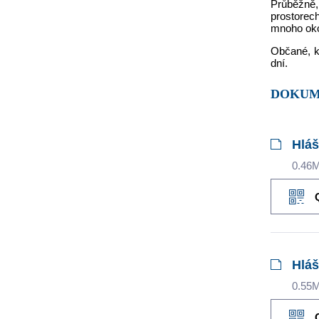
Průběžně, 
prostorec
mnoho okol
Občané, k
dní.
DOKU
Hláš
0.46
Hláš
0.55