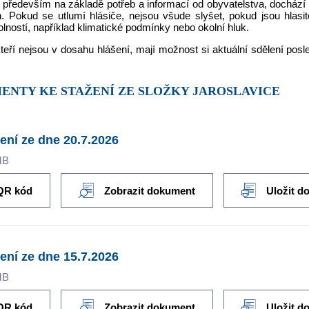
především na základě potřeb a informací od obyvatelstva, dochází k
h. Pokud se utlumí hlásiče, nejsou všude slyšet, pokud jsou hlasi
ností, například klimatické podmínky nebo okolní hluk.
teří nejsou v dosahu hlášení, mají možnost si aktuální sdělení pos
MENTY KE STAŽENÍ ZE SLOŽKY JAROSLAVICE
ení ze dne 20.7.2026
MB
QR kód
Zobrazit dokument
Uložit d
ení ze dne 15.7.2026
MB
QR kód
Zobrazit dokument
Uložit d