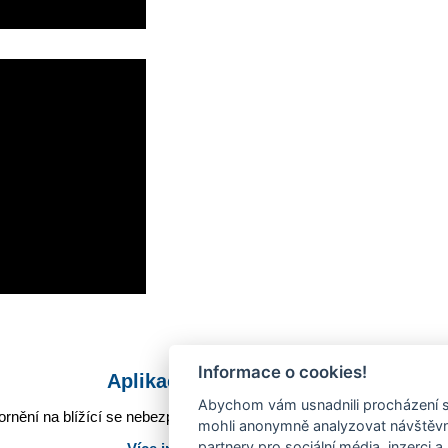
Informace o cookies!
Aplikace Mobilní rozhlas
Abychom vám usnadnili procházení s
rnění na blížící se nebezpečí, odstávky, poruchy a výpadky energií,
mohli anonymně analyzovat návštěvno
partnery pro sociální média, inzerci a