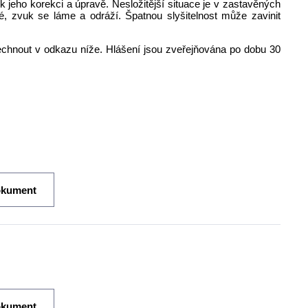
 jeho korekci a úpravě. Nesložitější situace je v zastavěných
té, zvuk se láme a odráží. Špatnou slyšitelnost může zavinit
lechnout v odkazu níže. Hlášení jsou zveřejňována po dobu 30
okument
okument