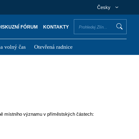
Česky
DISKUZNÍ FÓRUM
KONTAKTY
 a volný čas
Otevřená radnice
otřebuji vyřídit
Potřebuji zaplatit
ážně místního významu v příměstských částech: