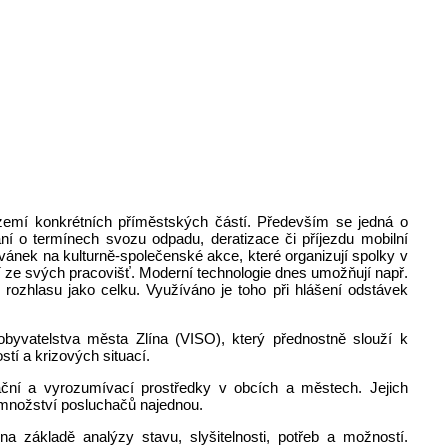
zemí konkrétních příměstských částí. Především se jedná o
ní o termínech svozu odpadu, deratizace či příjezdu mobilní
vánek na kulturně-společenské akce, které organizují spolky v
í ze svých pracovišť. Moderní technologie dnes umožňují např.
i rozhlasu jako celku. Využíváno je toho při hlášení odstávek
byvatelstva města Zlína (VISO), který přednostně slouží k
tí a krizových situací.
mační a vyrozumívací prostředky v obcích a městech. Jejich
 množství posluchačů najednou.
a základě analýzy stavu, slyšitelnosti, potřeb a možností.