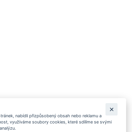
tránek, nabídli přizpůsobený obsah nebo reklamu a
 ankety, pozvánky na kulturní a sportovní akce?
st, využíváme soubory cookies, které sdílíme se svými
 analýzu.