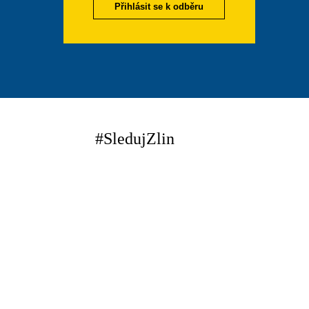
Přihlásit se k odběru
#SledujZlin