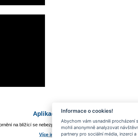
Informace o cookies!
Aplikace Mobilní rozhlas
Abychom vám usnadnili procházení s
rnění na blížící se nebezpečí, odstávky, poruchy a výpadky energií,
mohli anonymně analyzovat návštěvno
partnery pro sociální média, inzerci a
Více informací o aplikaci