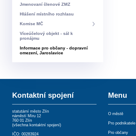
Jmenovaní členové ZMZ
Hlášení místního rozhlasu
Komise MČ
Víceúčelový objekt - sál k
pronájmu
Informace pro občany - dopravní
omezení, Jaroslavice
Kontaktní spojení
Menu
statutární město Zlín
O městě
náměstí Míru 12
760 01 Zlín
Pro podnikatele
(
všechna kontaktní spojení
)
Pro občany
IČO: 00283924