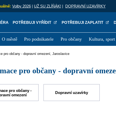
uálně:
Volby 2026
|
UŽ SU ZLÍŇÁK!
|
DOPRAVNÍ UZAVÍRKY
IÉRA
POTŘEBUJI VYŘÍDIT
POTŘEBUJI ZAPLATIT
O městě
Pro podnikatele
Pro občany
Kultura, sport
a
Kariéra
P
ce pro občany - dopravní omezení, Jaroslavice
rmace pro občany - dopravní omezen
mace pro občany -
Dopravní uzavírky
pravní omezení