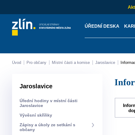
Akt
ÚŘEDNÍ DESKA
KAR
Kontakty
Úřední desk
Úvod
Pro občany
Místní části a komise
Jaroslavice
Informa
Info
Jaroslavice
Úřední hodiny v místní části
Infor
Jaroslavice
do
Vývěsní skříňky
Zápisy a úkoly ze setkání s
občany