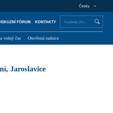
Česky
DISKUZNÍ FÓRUM
KONTAKTY
 a volný čas
Otevřená radnice
otřebuji vyřídit
Potřebuji zaplatit
í, Jaroslavice