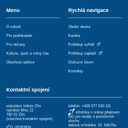
Menu
Rychlá navigace
O městě
Úřední deska
Pro podnikatele
Kariéra
Pro občany
Potřebuji vyřídit
Kultura, sport a volný čas
Potřebuji zaplatit
Otevřená radnice
Diskuzní fórum
Kontakty
Kontaktní spojení
statutární město Zlín
telefon:
+420 577 630 111
náměstí Míru 12
infolinka s online přepisem
760 01 Zlín
řeči pro osoby s postižením
(
všechna kontaktní spojení
)
sluchu
datová schránka: ID: 5ttb7bs
IČO: 00283924