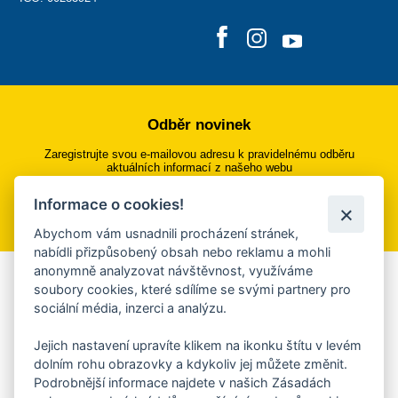
Odběr novinek
Zaregistrujte svou e-mailovou adresu k pravidelnému odběru
aktuálních informací z našeho webu
Informace o cookies!
Přihlásit se k odběru
Abychom vám usnadnili procházení stránek,
nabídli přizpůsobený obsah nebo reklamu a mohli
anonymně analyzovat návštěvnost, využíváme
Aplikace Mobilní rozhlas
soubory cookies, které sdílíme se svými partnery pro
sociální média, inzerci a analýzu.
Chcete dostávat do svého mobilu či mailu upozornění na
blížící se nebezpečí, odstávky, poruchy a výpadky energií,
Jejich nastavení upravíte klikem na ikonku štítu v levém
ankety, pozvánky na kulturní a sportovní akce?
dolním rohu obrazovky a kdykoliv jej můžete změnit.
Více informací o aplikaci
Podrobnější informace najdete v našich Zásadách