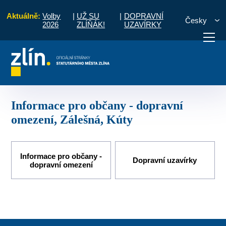
Aktuálně:
Volby
|
UŽ SU
|
DOPRAVNÍ
Česky
2026
ZLÍŇÁK!
UZAVÍRKY
álešná, Kúty
Informace pro občany - dopravní omezení, Zálešná, Kúty
otřebuji vyřídit
Potřebuji zaplatit
Diskuzní fór
Informace pro občany - dopravní
omezení, Zálešná, Kúty
Informace pro občany -
Dopravní uzavírky
dopravní omezení