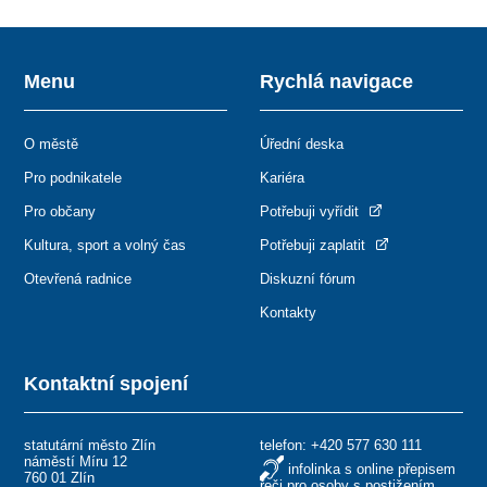
Menu
Rychlá navigace
O městě
Úřední deska
Pro podnikatele
Kariéra
Pro občany
Potřebuji vyřídit
Kultura, sport a volný čas
Potřebuji zaplatit
Otevřená radnice
Diskuzní fórum
Kontakty
Kontaktní spojení
statutární město Zlín
telefon:
+420 577 630 111
náměstí Míru 12
infolinka s online přepisem
760 01 Zlín
řeči pro osoby s postižením