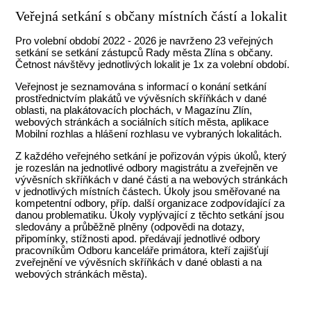
Veřejná setkání s občany místních částí a lokalit
Pro volební období 2022 - 2026 je navrženo 23 veřejných
setkání se setkání zástupců Rady města Zlína s občany.
Četnost návštěvy jednotlivých lokalit je 1x za volební období.
Veřejnost je seznamována s informací o konání setkání
prostřednictvím plakátů ve vývěsních skříňkách v dané
oblasti, na plakátovacích plochách, v Magazínu Zlín,
webových stránkách a sociálních sítích města, aplikace
Mobilní rozhlas a hlášení rozhlasu ve vybraných lokalitách.
Z každého veřejného setkání je pořizován výpis úkolů, který
je rozeslán na jednotlivé odbory magistrátu a zveřejněn ve
vývěsních skříňkách v dané části a na webových stránkách
v jednotlivých místních částech. Úkoly jsou směřované na
kompetentní odbory, příp. další organizace zodpovídající za
danou problematiku. Úkoly vyplývající z těchto setkání jsou
sledovány a průběžně plněny (odpovědi na dotazy,
připomínky, stížnosti apod. předávají jednotlivé odbory
pracovníkům Odboru kanceláře primátora, kteří zajišťují
zveřejnění ve vývěsních skříňkách v dané oblasti a na
webových stránkách města).