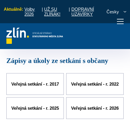
Aktuálně:
Volby
|
UŽ SU
|
DOPRAVNÍ
Česky
2026
ZLÍŇÁK!
UZAVÍRKY
ní části a komise
Zálešná, Kúty
Zápisy a úkoly ze setkání s občany
otřebuji vyřídit
Potřebuji zaplatit
Diskuzní fór
Zápisy a úkoly ze setkání s občany
Veřejná setkání - r. 2017
Veřejná setkání - r. 2022
Veřejná setkání - r. 2025
Veřejná setkání - r. 2026