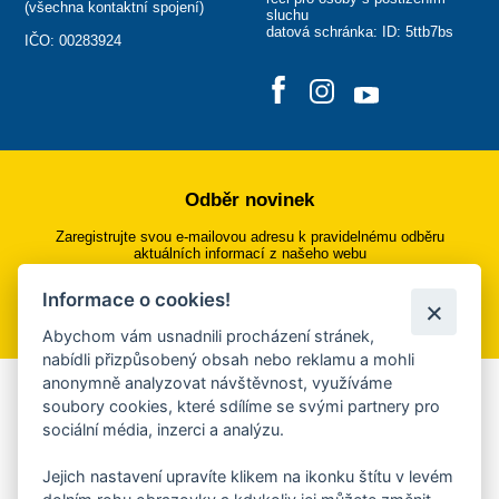
(
všechna kontaktní spojení
)
sluchu
datová schránka: ID: 5ttb7bs
IČO: 00283924
Odběr novinek
Zaregistrujte svou e-mailovou adresu k pravidelnému odběru
aktuálních informací z našeho webu
Informace o cookies!
Přihlásit se k odběru
Abychom vám usnadnili procházení stránek,
nabídli přizpůsobený obsah nebo reklamu a mohli
anonymně analyzovat návštěvnost, využíváme
Aplikace Mobilní rozhlas
soubory cookies, které sdílíme se svými partnery pro
sociální média, inzerci a analýzu.
Chcete dostávat do svého mobilu či mailu upozornění na
blížící se nebezpečí, odstávky, poruchy a výpadky energií,
Jejich nastavení upravíte klikem na ikonku štítu v levém
ankety, pozvánky na kulturní a sportovní akce?