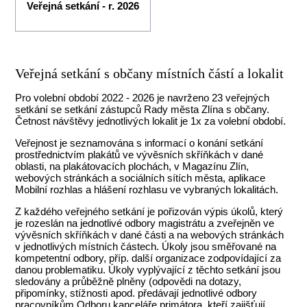
Veřejná setkání - r. 2026
Veřejná setkání s občany místních částí a lokalit
Pro volební období 2022 - 2026 je navrženo 23 veřejných
setkání se setkání zástupců Rady města Zlína s občany.
Četnost návštěvy jednotlivých lokalit je 1x za volební období.
Veřejnost je seznamována s informací o konání setkání
prostřednictvím plakátů ve vývěsních skříňkách v dané
oblasti, na plakátovacích plochách, v Magazínu Zlín,
webových stránkách a sociálních sítích města, aplikace
Mobilní rozhlas a hlášení rozhlasu ve vybraných lokalitách.
Z každého veřejného setkání je pořizován výpis úkolů, který
je rozeslán na jednotlivé odbory magistrátu a zveřejněn ve
vývěsních skříňkách v dané části a na webových stránkách
v jednotlivých místních částech. Úkoly jsou směřované na
kompetentní odbory, příp. další organizace zodpovídající za
danou problematiku. Úkoly vyplývající z těchto setkání jsou
sledovány a průběžně plněny (odpovědi na dotazy,
připomínky, stížnosti apod. předávají jednotlivé odbory
pracovníkům Odboru kanceláře primátora, kteří zajišťují