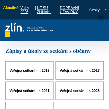
Aktuálně:
Volby
|
UŽ SU
|
DOPRAVNÍ
Česky
2026
ZLÍŇÁK!
UZAVÍRKY
ásti a komise
Lazy, Lesní čtvrť
Zápisy a úkoly ze setkání s občany
otřebuji vyřídit
Potřebuji zaplatit
Diskuzní fór
Zápisy a úkoly ze setkání s občany
Veřejná setkání - r. 2013
Veřejná setkání - r. 2017
Veřejná setkání - r. 2021
Veřejná setkání - r. 2023