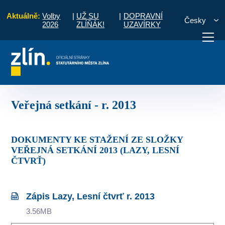
Aktuálně:
Volby
|
UŽ SU
|
DOPRAVNÍ
Česky
2026
ZLÍŇÁK!
UZAVÍRKY
 čtvrť
Zápisy a úkoly ze setkání s občany
Veřejná setkání - r. 2013
otřebuji vyřídit
Potřebuji zaplatit
Diskuzní fór
Veřejná setkání - r. 2013
DOKUMENTY KE STAŽENÍ ZE SLOŽKY
VEŘEJNÁ SETKÁNÍ 2013 (LAZY, LESNÍ
ČTVRŤ)
Zápis Lazy, Lesní čtvrť r. 2013
3.56MB