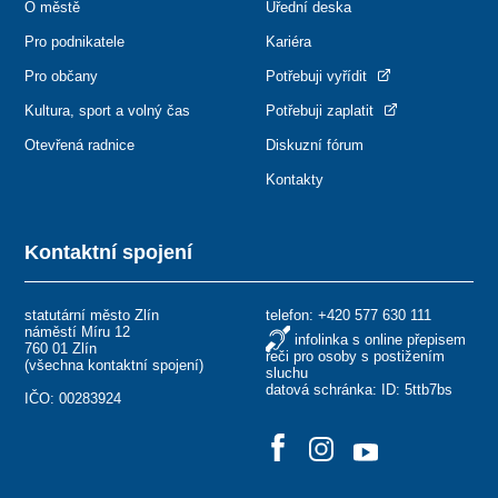
O městě
Úřední deska
Pro podnikatele
Kariéra
Pro občany
Potřebuji vyřídit
Kultura, sport a volný čas
Potřebuji zaplatit
Otevřená radnice
Diskuzní fórum
Kontakty
Kontaktní spojení
statutární město Zlín
telefon:
+420 577 630 111
náměstí Míru 12
infolinka s online přepisem
760 01 Zlín
řeči pro osoby s postižením
(
všechna kontaktní spojení
)
sluchu
datová schránka: ID: 5ttb7bs
IČO: 00283924