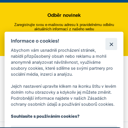
Odběr novinek
Zaregistrujte svou e-mailovou adresu k pravidelnému odběru
aktuálních informací z našeho webu
Informace o cookies!
Přihlásit se k odběru
Abychom vám usnadnili procházení stránek,
nabídli přizpůsobený obsah nebo reklamu a mohli
anonymně analyzovat návštěvnost, využíváme
Aplikace Mobilní rozhlas
soubory cookies, které sdílíme se svými partnery pro
sociální média, inzerci a analýzu.
Chcete dostávat do svého mobilu či mailu upozornění na
blížící se nebezpečí, odstávky, poruchy a výpadky energií,
Jejich nastavení upravíte klikem na ikonku štítu v levém
ankety, pozvánky na kulturní a sportovní akce?
dolním rohu obrazovky a kdykoliv jej můžete změnit.
Více informací o aplikaci
Podrobnější informace najdete v našich Zásadách
ochrany osobních údajů a používání souborů cookies.
Souhlasíte s používáním cookies?