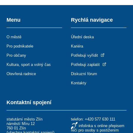
Menu
Rychlá navigace
O městě
Úřední deska
Pro podnikatele
Kariéra
Pro občany
Potřebuji vyřídit
Kultura, sport a volný čas
Potřebuji zaplatit
Otevřená radnice
Diskuzní fórum
Kontakty
Kontaktní spojení
statutární město Zlín
telefon:
+420 577 630 111
náměstí Míru 12
infolinka s online přepisem
760 01 Zlín
řeči pro osoby s postižením
(
všechna kontaktní spojení
)