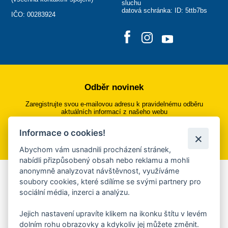
sluchu
datová schránka: ID: 5ttb7bs
IČO: 00283924
Odběr novinek
Zaregistrujte svou e-mailovou adresu k pravidelnému odběru
aktuálních informací z našeho webu
Informace o cookies!
Přihlásit se k odběru
Abychom vám usnadnili procházení stránek,
nabídli přizpůsobený obsah nebo reklamu a mohli
anonymně analyzovat návštěvnost, využíváme
Aplikace Mobilní rozhlas
soubory cookies, které sdílíme se svými partnery pro
sociální média, inzerci a analýzu.
Chcete dostávat do svého mobilu či mailu upozornění na
blížící se nebezpečí, odstávky, poruchy a výpadky energií,
Jejich nastavení upravíte klikem na ikonku štítu v levém
ankety, pozvánky na kulturní a sportovní akce?
dolním rohu obrazovky a kdykoliv jej můžete změnit.