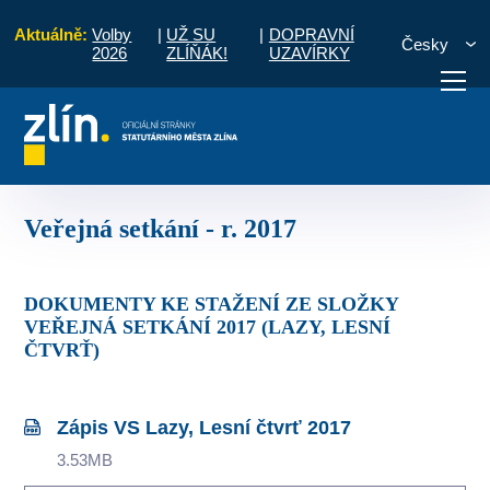
Aktuálně:
Volby
|
UŽ SU
|
DOPRAVNÍ
Česky
2026
ZLÍŇÁK!
UZAVÍRKY
 čtvrť
Zápisy a úkoly ze setkání s občany
Veřejná setkání - r. 2017
otřebuji vyřídit
Potřebuji zaplatit
Diskuzní fór
Veřejná setkání - r. 2017
DOKUMENTY KE STAŽENÍ ZE SLOŽKY
VEŘEJNÁ SETKÁNÍ 2017 (LAZY, LESNÍ
ČTVRŤ)
Zápis VS Lazy, Lesní čtvrť 2017
3.53MB