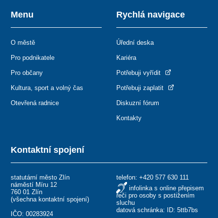
Menu
Rychlá navigace
O městě
Úřední deska
Pro podnikatele
Kariéra
Pro občany
Potřebuji vyřídit
Kultura, sport a volný čas
Potřebuji zaplatit
Otevřená radnice
Diskuzní fórum
Kontakty
Kontaktní spojení
statutární město Zlín
telefon:
+420 577 630 111
náměstí Míru 12
infolinka s online přepisem
760 01 Zlín
řeči pro osoby s postižením
(
všechna kontaktní spojení
)
sluchu
datová schránka: ID: 5ttb7bs
IČO: 00283924