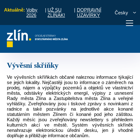
Aktuálně:
Volby
|
UŽ SU
|
DOPRAVNÍ
Česky
2026
ZLÍŇÁK!
UZAVÍRKY
 občany
Místní části a komise
Lazy, Lesní čtvrť
Vývěsní skříňky
otřebuji vyřídit
Potřebuji zaplatit
Diskuzní fór
Vývěsní skříňky
Ve vývěsních skříňkách občané naleznou informace týkající
se jejich lokality. Nejčastěji jsou to informace o záměrech na
prodej, nájem a výpůjčky pozemků a objektů ve vlastnictví
města, odstávky elektrických energií, výpisy z usnesení
Rady města Zlína a Zastupitelstva města Zlína a veřejné
vyhlášky. Zveřejňovány jsou i tiskové zprávy s novinkami z
radnice a také pozvánky na jednotlivé akce konané
statutárním městem Zlínem či konané pod jeho záštitou.
Každý měsíc jsou zveřejňovány newslettery s přehledem
kulturních akcí ve městě. Systém vývěsních skříněk
nenahrazuje elektronickou úřední desku, jen ji vhodně
doplňuje a přibližuje informace občanům.