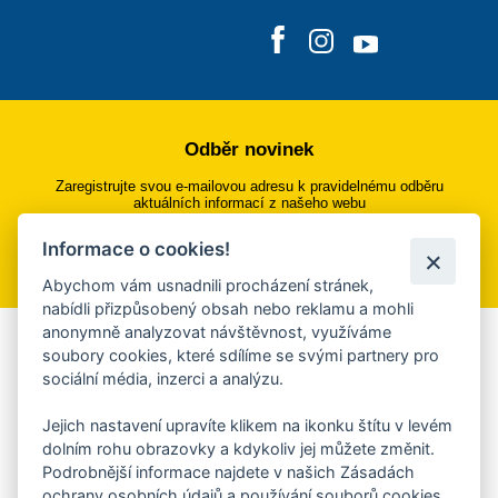
Odběr novinek
Zaregistrujte svou e-mailovou adresu k pravidelnému odběru
aktuálních informací z našeho webu
Informace o cookies!
Přihlásit se k odběru
Abychom vám usnadnili procházení stránek,
nabídli přizpůsobený obsah nebo reklamu a mohli
anonymně analyzovat návštěvnost, využíváme
Aplikace Mobilní rozhlas
soubory cookies, které sdílíme se svými partnery pro
sociální média, inzerci a analýzu.
Chcete dostávat do svého mobilu či mailu upozornění na
blížící se nebezpečí, odstávky, poruchy a výpadky energií,
Jejich nastavení upravíte klikem na ikonku štítu v levém
ankety, pozvánky na kulturní a sportovní akce?
dolním rohu obrazovky a kdykoliv jej můžete změnit.
Více informací o aplikaci
Podrobnější informace najdete v našich Zásadách
ochrany osobních údajů a používání souborů cookies.