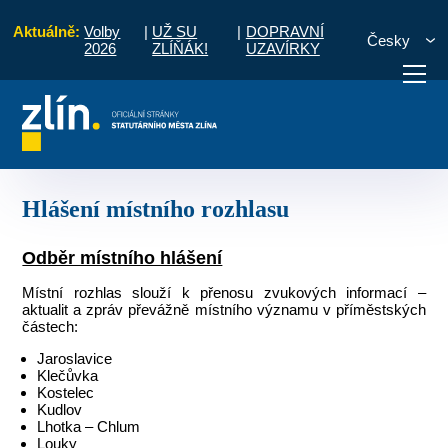
Aktuálně:
Volby
|
UŽ SU
|
DOPRAVNÍ
Česky
2026
ZLÍŇÁK!
UZAVÍRKY
ro občany
Místní části a komise
Štípa
Hlášení místního rozhlasu
otřebuji vyřídit
Potřebuji zaplatit
Diskuzní fór
Hlášení místního rozhlasu
Odběr místního hlášení
Místní rozhlas slouží k přenosu zvukových informací –
aktualit a zpráv převážně místního významu v příměstských
částech:
Jaroslavice
Klečůvka
Kostelec
Kudlov
Lhotka – Chlum
Louky