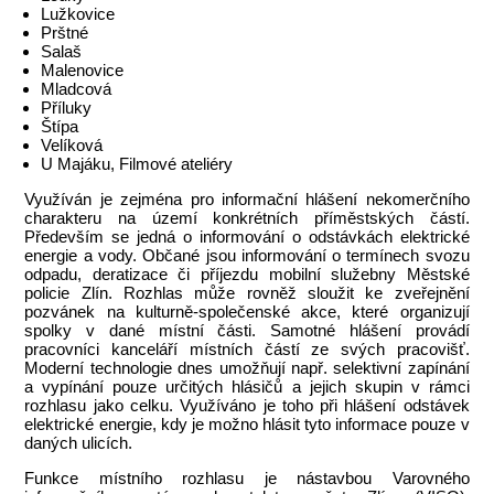
Lužkovice
Prštné
Salaš
Malenovice
Mladcová
Příluky
Štípa
Velíková
U Majáku, Filmové ateliéry
Využíván je zejména pro informační hlášení nekomerčního
charakteru na území konkrétních příměstských částí.
Především se jedná o informování o odstávkách elektrické
energie a vody. Občané jsou informování o termínech svozu
odpadu, deratizace či příjezdu mobilní služebny Městské
policie Zlín. Rozhlas může rovněž sloužit ke zveřejnění
pozvánek na kulturně-společenské akce, které organizují
spolky v dané místní části. Samotné hlášení provádí
pracovníci kanceláří místních částí ze svých pracovišť.
Moderní technologie dnes umožňují např. selektivní zapínání
a vypínání pouze určitých hlásičů a jejich skupin v rámci
rozhlasu jako celku. Využíváno je toho při hlášení odstávek
elektrické energie, kdy je možno hlásit tyto informace pouze v
daných ulicích.
Funkce místního rozhlasu je nástavbou Varovného