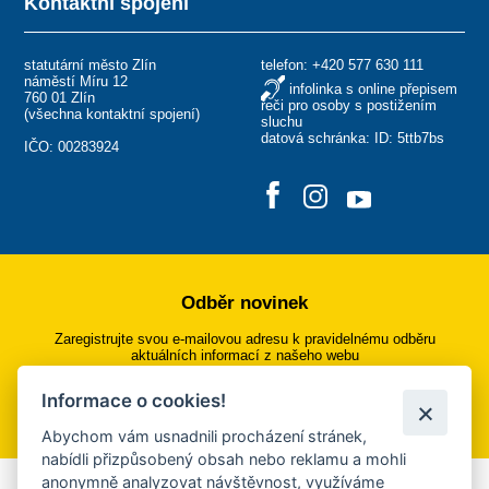
Kontaktní spojení
statutární město Zlín
telefon:
+420 577 630 111
náměstí Míru 12
infolinka s online přepisem
760 01 Zlín
řeči pro osoby s postižením
(
všechna kontaktní spojení
)
sluchu
datová schránka: ID: 5ttb7bs
IČO: 00283924
Odběr novinek
Zaregistrujte svou e-mailovou adresu k pravidelnému odběru
aktuálních informací z našeho webu
Informace o cookies!
Přihlásit se k odběru
Abychom vám usnadnili procházení stránek,
nabídli přizpůsobený obsah nebo reklamu a mohli
anonymně analyzovat návštěvnost, využíváme