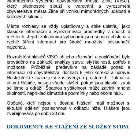
informačního systému obyvatelstva města Zlína (VISO),
který přednostně slouží k varování a vyrozumění
obyvatelstva města Zlína při vzniku mimořádných událostí a
krizových situací.
Místní rozhlasy se vždy uplatňovaly a stále uplatňují jako
klasické informační a vyrozumívací prostředky v obcích a
městech. Jejich základními výhodami jsou snadná obsluha a
rychlé šíření informací pro široké množství posluchačů
najednou.
Rozmístění hlásičů VISO při jeho zřizování a doplňování bylo
prováděno na základě analýzy stavu, slyšitelnosti, potřeb a
možností. Průběžně, především na základě potřeb a
informací od obyvatelstva, dochází k jeho korekci a úpravě.
Nesložitější situace je v zastavěných prostorech. Pokud se
utlumí hlásiče, nejsou všude slyšet, pokud jsou hlasité, zvuk
se láme a odráží. Špatnou slyšitelnost může zavinit mnoho
okolností, například klimatické podmínky nebo okolní hluk.
Občané, kteří nejsou v dosahu hlášení, mají možnost si
aktuální sdělení poslechnout v odkazu níže. Hlášení jsou
zveřejňována po dobu 30 dní.
DOKUMENTY KE STAŽENÍ ZE SLOŽKY STIPA