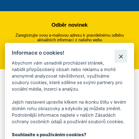
Odběr novinek
Zaregistrujte svou e-mailovou adresu k pravidelnému odběru
aktuálních informací z našeho webu
Informace o cookies!
Přihlásit se k odběru
Abychom vám usnadnili procházení stránek,
nabídli přizpůsobený obsah nebo reklamu a mohli
anonymně analyzovat návštěvnost, využíváme
Aplikace Mobilní rozhlas
soubory cookies, které sdílíme se svými partnery pro
sociální média, inzerci a analýzu.
Chcete dostávat do svého mobilu či mailu upozornění na
blížící se nebezpečí, odstávky, poruchy a výpadky energií,
Jejich nastavení upravíte klikem na ikonku štítu v levém
ankety, pozvánky na kulturní a sportovní akce?
dolním rohu obrazovky a kdykoliv jej můžete změnit.
Více informací o aplikaci
Podrobnější informace najdete v našich Zásadách
ochrany osobních údajů a používání souborů cookies.
Souhlasíte s používáním cookies?