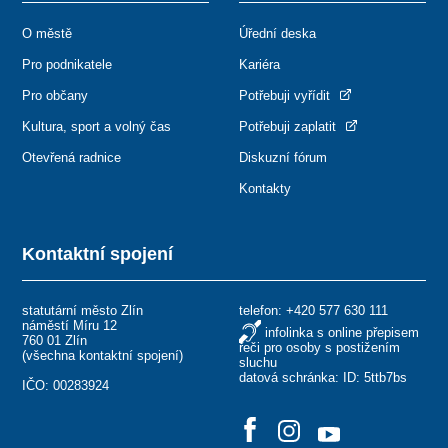
O městě
Úřední deska
Pro podnikatele
Kariéra
Pro občany
Potřebuji vyřídit
Kultura, sport a volný čas
Potřebuji zaplatit
Otevřená radnice
Diskuzní fórum
Kontakty
Kontaktní spojení
statutární město Zlín
telefon:
+420 577 630 111
náměstí Míru 12
infolinka s online přepisem
760 01 Zlín
řeči pro osoby s postižením
(
všechna kontaktní spojení
)
sluchu
datová schránka: ID: 5ttb7bs
IČO: 00283924