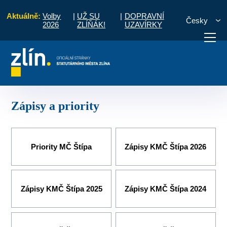
Aktuálně:
Volby
|
UŽ SU
|
DOPRAVNÍ
Česky
2026
ZLÍŇÁK!
UZAVÍRKY
čany
Místní části a komise
Štípa
Komise MČ
Zápisy a priority
otřebuji vyřídit
Potřebuji zaplatit
Diskuzní fór
Zápisy a priority
Priority MČ Štípa
Zápisy KMČ Štípa 2026
Zápisy KMČ Štípa 2025
Zápisy KMČ Štípa 2024