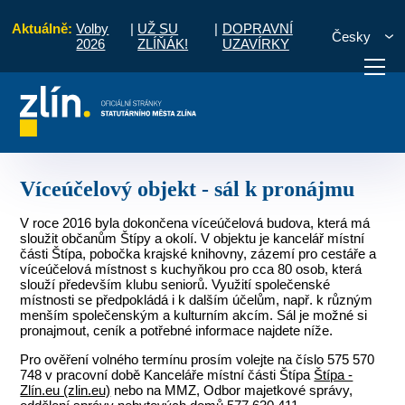
Aktuálně:
Volby
|
UŽ SU
|
DOPRAVNÍ
Česky
2026
ZLÍŇÁK!
UZAVÍRKY
Místní části a komise
Štípa
Víceúčelový objekt - sál k pronájmu
otřebuji vyřídit
Potřebuji zaplatit
Diskuzní fór
Víceúčelový objekt - sál k pronájmu
V roce 2016 byla dokončena víceúčelová budova, která má
sloužit občanům Štípy a okolí. V objektu je kancelář místní
části Štípa, pobočka krajské knihovny, zázemí pro cestáře a
víceúčelová místnost s kuchyňkou pro cca 80 osob, která
slouží především klubu seniorů. Využití společenské
místnosti se předpokládá i k dalším účelům, např. k různým
menším společenským a kulturním akcím. Sál je možné si
pronajmout, ceník a potřebné informace najdete níže.
Pro ověření volného termínu prosím volejte na číslo 575 570
748 v pracovní době Kanceláře místní části Štípa
Štípa -
Zlín.eu (zlin.eu)
nebo na MMZ, Odbor majetkové správy,