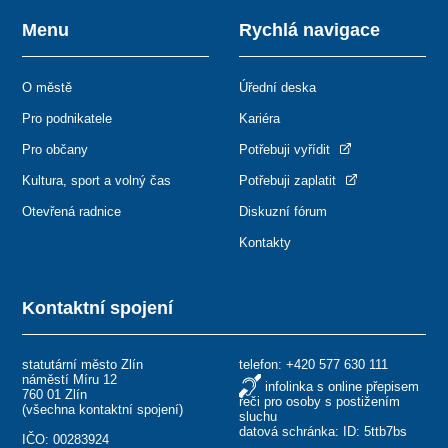
Menu
Rychlá navigace
O městě
Úřední deska
Pro podnikatele
Kariéra
Pro občany
Potřebuji vyřídit
Kultura, sport a volný čas
Potřebuji zaplatit
Otevřená radnice
Diskuzní fórum
Kontakty
Kontaktní spojení
statutární město Zlín
telefon:
+420 577 630 111
náměstí Míru 12
infolinka s online přepisem
760 01 Zlín
řeči pro osoby s postižením
(
všechna kontaktní spojení
)
sluchu
datová schránka: ID: 5ttb7bs
IČO: 00283924