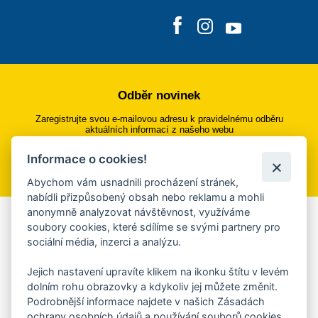
Odběr novinek
Zaregistrujte svou e-mailovou adresu k pravidelnému odběru
aktuálních informací z našeho webu
Informace o cookies!
Přihlásit se k odběru
Abychom vám usnadnili procházení stránek,
nabídli přizpůsobený obsah nebo reklamu a mohli
anonymně analyzovat návštěvnost, využíváme
Aplikace Mobilní rozhlas
soubory cookies, které sdílíme se svými partnery pro
sociální média, inzerci a analýzu.
Chcete dostávat do svého mobilu či mailu upozornění na
blížící se nebezpečí, odstávky, poruchy a výpadky energií,
Jejich nastavení upravíte klikem na ikonku štítu v levém
ankety, pozvánky na kulturní a sportovní akce?
dolním rohu obrazovky a kdykoliv jej můžete změnit.
Více informací o aplikaci
Podrobnější informace najdete v našich Zásadách
ochrany osobních údajů a používání souborů cookies.