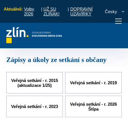
Aktuálně:
Volby
|
UŽ SU
|
DOPRAVNÍ
Česky
2026
ZLÍŇÁK!
UZAVÍRKY
Místní části a komise
Štípa
Zápisy a úkoly ze setkání s občany
otřebuji vyřídit
Potřebuji zaplatit
Diskuzní fór
Zápisy a úkoly ze setkání s občany
Veřejná setkání - r. 2015
Veřejná setkání - r. 2019
(aktualizace 1/25)
Veřejná setkání - r. 2026
Veřejná setkání - r. 2023
Štípa