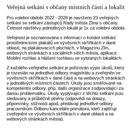
Veřejná setkání s občany místních částí a lokalit
Pro volební období 2022 - 2026 je navrženo 23 veřejných
setkání se setkání zástupců Rady města Zlína s občany.
Četnost návštěvy jednotlivých lokalit je 1x za volební období.
Veřejnost je seznamována s informací o konání setkání
prostřednictvím plakátů ve vývěsních skříňkách v dané
oblasti, na plakátovacích plochách, v Magazínu Zlín,
webových stránkách a sociálních sítích města, aplikace
Mobilní rozhlas a hlášení rozhlasu ve vybraných lokalitách.
Z každého veřejného setkání je pořizován výpis úkolů, který
je rozeslán na jednotlivé odbory magistrátu a zveřejněn ve
vývěsních skříňkách v dané části a na webových stránkách
v jednotlivých místních částech. Úkoly jsou směřované na
kompetentní odbory, příp. další organizace zodpovídající za
danou problematiku. Úkoly vyplývající z těchto setkání jsou
sledovány a průběžně plněny (odpovědi na dotazy,
připomínky, stížnosti apod. předávají jednotlivé odbory
pracovníkům Odboru kanceláře primátora, kteří zajišťují
zveřejnění ve vývěsních skříňkách v dané oblasti a na
webových stránkách města).