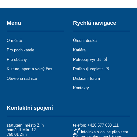
Menu
Rychlá navigace
O městě
Úřední deska
Pro podnikatele
Kariéra
Pro občany
Potřebuji vyřídit
Kultura, sport a volný čas
Potřebuji zaplatit
Otevřená radnice
Diskuzní fórum
Kontakty
Kontaktní spojení
statutární město Zlín
telefon:
+420 577 630 111
náměstí Míru 12
infolinka s online přepisem
760 01 Zlín
řeči pro osoby s postižením