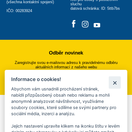
(
všechna kontaktní spojení
)
sluchu
datová schránka: ID: 5ttb7bs
IČO: 00283924
Odběr novinek
Zaregistrujte svou e-mailovou adresu k pravidelnému odběru
aktuálních informací z našeho webu
Informace o cookies!
Přihlásit se k odběru
Abychom vám usnadnili procházení stránek,
nabídli přizpůsobený obsah nebo reklamu a mohli
anonymně analyzovat návštěvnost, využíváme
Aplikace Mobilní rozhlas
soubory cookies, které sdílíme se svými partnery pro
sociální média, inzerci a analýzu.
Chcete dostávat do svého mobilu či mailu upozornění na
blížící se nebezpečí, odstávky, poruchy a výpadky energií,
Jejich nastavení upravíte klikem na ikonku štítu v levém
ankety, pozvánky na kulturní a sportovní akce?