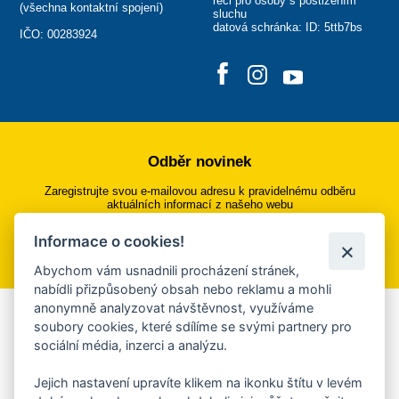
řeči pro osoby s postižením
(
všechna kontaktní spojení
)
sluchu
datová schránka: ID: 5ttb7bs
IČO: 00283924
Odběr novinek
Zaregistrujte svou e-mailovou adresu k pravidelnému odběru
aktuálních informací z našeho webu
Informace o cookies!
Přihlásit se k odběru
Abychom vám usnadnili procházení stránek,
nabídli přizpůsobený obsah nebo reklamu a mohli
anonymně analyzovat návštěvnost, využíváme
Aplikace Mobilní rozhlas
soubory cookies, které sdílíme se svými partnery pro
sociální média, inzerci a analýzu.
Chcete dostávat do svého mobilu či mailu upozornění na
blížící se nebezpečí, odstávky, poruchy a výpadky energií,
Jejich nastavení upravíte klikem na ikonku štítu v levém
ankety, pozvánky na kulturní a sportovní akce?