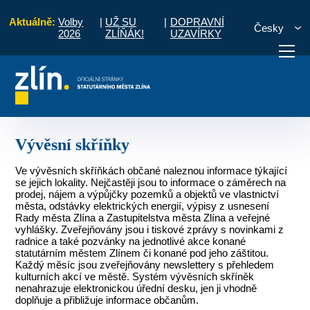
Aktuálně:
Volby
|
UŽ SU
|
DOPRAVNÍ
Česky
2026
ZLÍŇÁK!
UZAVÍRKY
Pro občany
Místní části a komise
Jižní Svahy I
Vývěsní skříňky
otřebuji vyřídit
Potřebuji zaplatit
Diskuzní fór
Vývěsní skříňky
Ve vývěsních skříňkách občané naleznou informace týkající
se jejich lokality. Nejčastěji jsou to informace o záměrech na
prodej, nájem a výpůjčky pozemků a objektů ve vlastnictví
města, odstávky elektrických energií, výpisy z usnesení
Rady města Zlína a Zastupitelstva města Zlína a veřejné
vyhlášky. Zveřejňovány jsou i tiskové zprávy s novinkami z
radnice a také pozvánky na jednotlivé akce konané
statutárním městem Zlínem či konané pod jeho záštitou.
Každý měsíc jsou zveřejňovány newslettery s přehledem
kulturních akcí ve městě. Systém vývěsních skříněk
nenahrazuje elektronickou úřední desku, jen ji vhodně
doplňuje a přibližuje informace občanům.