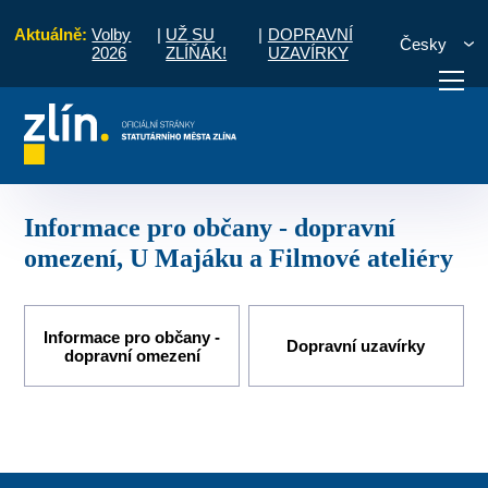
Aktuálně:
Volby
|
UŽ SU
|
DOPRAVNÍ
Česky
2026
ZLÍŇÁK!
UZAVÍRKY
Informace pro občany - dopravní omezení, U Majáku a Filmové ateliéry
otřebuji vyřídit
Potřebuji zaplatit
Diskuzní fór
Informace pro občany - dopravní
omezení, U Majáku a Filmové ateliéry
Informace pro občany -
Dopravní uzavírky
dopravní omezení