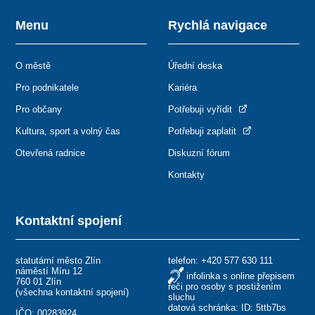
Menu
Rychlá navigace
O městě
Úřední deska
Pro podnikatele
Kariéra
Pro občany
Potřebuji vyřídit
Kultura, sport a volný čas
Potřebuji zaplatit
Otevřená radnice
Diskuzní fórum
Kontakty
Kontaktní spojení
statutární město Zlín
telefon:
+420 577 630 111
náměstí Míru 12
infolinka s online přepisem
760 01 Zlín
řeči pro osoby s postižením
(
všechna kontaktní spojení
)
sluchu
datová schránka: ID: 5ttb7bs
IČO: 00283924