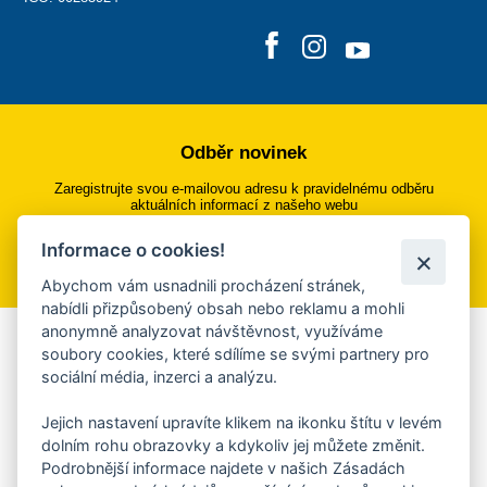
Odběr novinek
Zaregistrujte svou e-mailovou adresu k pravidelnému odběru
aktuálních informací z našeho webu
Informace o cookies!
Přihlásit se k odběru
Abychom vám usnadnili procházení stránek,
nabídli přizpůsobený obsah nebo reklamu a mohli
anonymně analyzovat návštěvnost, využíváme
Aplikace Mobilní rozhlas
soubory cookies, které sdílíme se svými partnery pro
sociální média, inzerci a analýzu.
Chcete dostávat do svého mobilu či mailu upozornění na
blížící se nebezpečí, odstávky, poruchy a výpadky energií,
Jejich nastavení upravíte klikem na ikonku štítu v levém
ankety, pozvánky na kulturní a sportovní akce?
dolním rohu obrazovky a kdykoliv jej můžete změnit.
Více informací o aplikaci
Podrobnější informace najdete v našich Zásadách